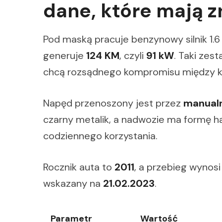
dane, które mają 
Pod maską pracuje benzynowy silnik 1.6
generuje
124 KM
, czyli
91 kW
. Taki zes
chcą rozsądnego kompromisu między ku
Napęd przenoszony jest przez
manualn
czarny metalik, a nadwozie ma formę h
codziennego korzystania.
Rocznik auta to
2011
, a przebieg wynos
wskazany na
21.02.2023
.
Parametr
Wartość