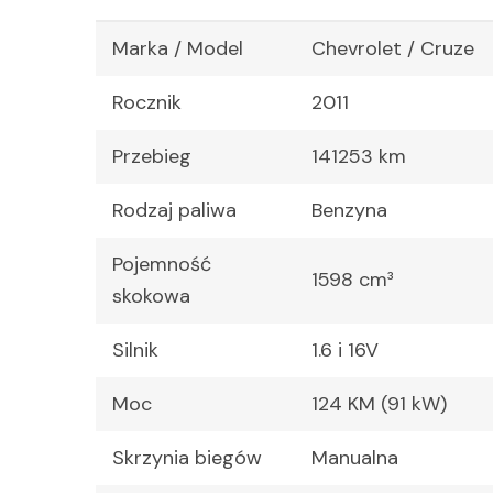
Marka / Model
Chevrolet / Cruze
Rocznik
2011
Przebieg
141253 km
Rodzaj paliwa
Benzyna
Pojemność
1598 cm³
skokowa
Silnik
1.6 i 16V
Moc
124 KM (91 kW)
Skrzynia biegów
Manualna