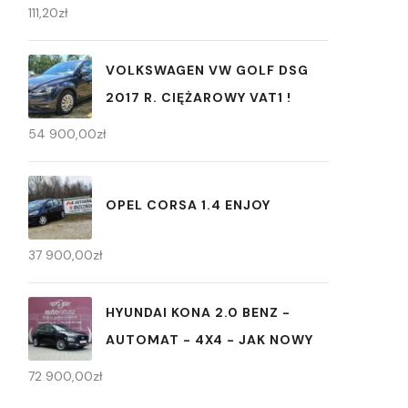
111,20
zł
VOLKSWAGEN VW GOLF DSG
2017 R. CIĘŻAROWY VAT1 !
54 900,00
zł
OPEL CORSA 1.4 ENJOY
37 900,00
zł
HYUNDAI KONA 2.0 BENZ -
AUTOMAT - 4X4 - JAK NOWY
72 900,00
zł