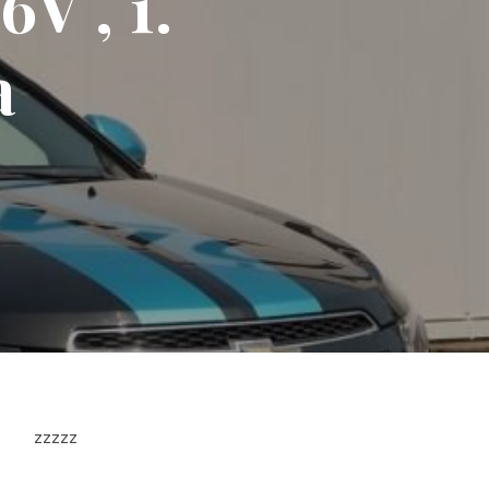
6V , 1.
a
zzzzz