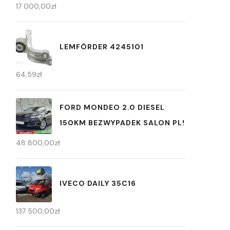
17 000,00
zł
LEMFÖRDER 4245101
64,59
zł
FORD MONDEO 2.0 DIESEL
150KM BEZWYPADEK SALON PL!
48 800,00
zł
IVECO DAILY 35C16
137 500,00
zł