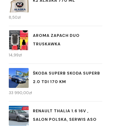
K2 ALASKA 770 ML
8,50
zł
AROMA ZAPACH DUO
TRUSKAWKA
14,99
zł
ŠKODA SUPERB SKODA SUPERB
2.0 TDI 170 KM
33 990,00
zł
RENAULT THALIA 1.6 16V ,
SALON POLSKA, SERWIS ASO