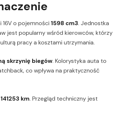
znaczenie
 i 16V o pojemności
1598 cm3
. Jednostka
taw jest popularny wśród kierowców, którzy
lturą pracy a kosztami utrzymania.
ą skrzynię biegów
. Kolorystyka auta to
atchback, co wpływa na praktyczność
i
141253 km
. Przegląd techniczny jest