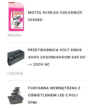
MOTUL PŁYN DO CHŁODNICY
104380
194,00
zł
PRZETWORNICA VOLT SINUS
4000 2000W/4000W 24V DC
-> 230V AC
1 142,00
zł
FONTANNA WEWNĘTRZNA Z
OŚWIETLENIEM LED Z POLI
ŻYWI