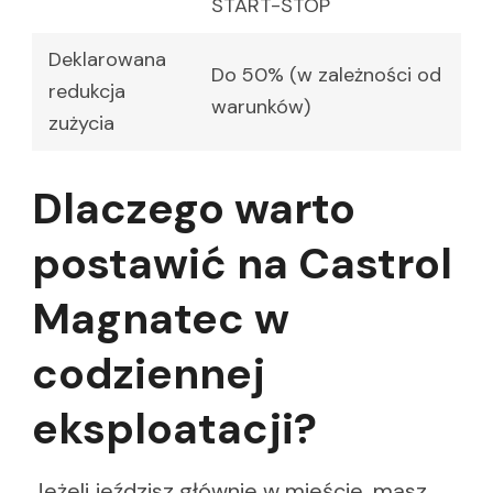
START-STOP
Deklarowana
Do 50% (w zależności od
redukcja
warunków)
zużycia
Dlaczego warto
postawić na Castrol
Magnatec w
codziennej
eksploatacji?
Jeżeli jeździsz głównie w mieście, masz