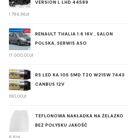
VERSION L LHD 44589
1 794,96
zł
RENAULT THALIA 1.6 16V , SALON
POLSKA, SERWIS ASO
17 000,00
zł
RS LED KA 105 SMD T20 W215W 7443
CANBUS 12V
190,00
zł
TEFLONOWA NAKŁADKA NA ŻELAZKO
BEZ POŁYSKU JAKOŚĆ
8,81
zł