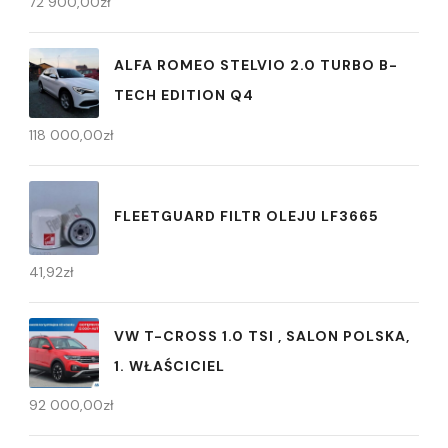
72 900,00
zł
ALFA ROMEO STELVIO 2.0 TURBO B-
TECH EDITION Q4
118 000,00
zł
FLEETGUARD FILTR OLEJU LF3665
41,92
zł
VW T-CROSS 1.0 TSI , SALON POLSKA,
1. WŁAŚCICIEL
92 000,00
zł