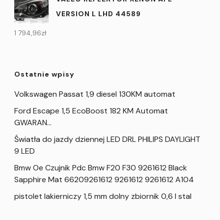
VERSION L LHD 44589
1 794,96
zł
Ostatnie wpisy
Volkswagen Passat 1,9 diesel 130KM automat
Ford Escape 1,5 EcoBoost 182 KM Automat
GWARAN…
Światła do jazdy dziennej LED DRL PHILIPS DAYLIGHT
9 LED
Bmw Oe Czujnik Pdc Bmw F20 F30 9261612 Black
Sapphire Mat 66209261612 9261612 9261612 A104
pistolet lakierniczy 1,5 mm dolny zbiornik 0,6 l stal