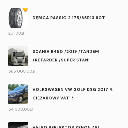
DĘBICA PASSIO 2 175/65R13 80T
201,00
zł
SCANIA R450 /2019 /TANDEM
/RETARDER /SUPER STAN!
565 000,00
zł
VOLKSWAGEN VW GOLF DSG 2017 R.
CIĘŻAROWY VAT1 !
54 900,00
zł
VALEO REFLEKTOR XENON AFL