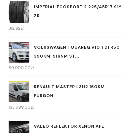
IMPERIAL ECOSPORT 2 225/45R17 91Y
ZR
312,92
zł
VOLKSWAGEN TOUAREG V10 TDI R50
390KM, 916NM ST...
89 900,00
zł
RENAULT MASTER L3H2 150KM
FURGON
133 999,00
zł
VALEO REFLEKTOR XENON AFL