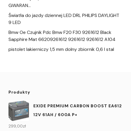
GWARAN…
Światła do jazdy dziennej LED DRL PHILIPS DAYLIGHT
9 LED
Bmw Oe Czujnik Pdc Bmw F20 F30 9261612 Black
Sapphire Mat 66209261612 9261612 9261612 A104
pistolet lakierniczy 1,5 mm dolny zbiornik 0,6 l stal
Produkty
EXIDE PREMIUM CARBON BOOST EA612
12V 61AH / 600A P+
299,00
zł