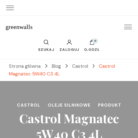
greenwalls
0
SZUKAJ
ZALOGUJ
0,00ZŁ
Strona główna
Blog
Castrol
Castrol
Magnatec 5W40 C3 4L
CASTROL
OLEJE SILNIKOWE
PRODUKT
Castrol Magnatec
5W40 C3 4L