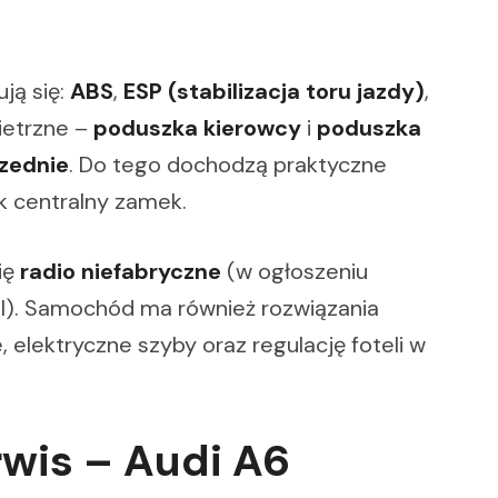
ją się:
ABS
,
ESP (stabilizacja toru jazdy)
,
ietrzne –
poduszka kierowcy
i
poduszka
zednie
. Do tego dochodzą praktyczne
ak centralny zamek.
ię
radio niefabryczne
(w ogłoszeniu
I). Samochód ma również rozwiązania
elektryczne szyby oraz regulację foteli w
rwis – Audi A6