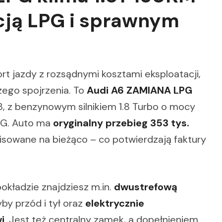
acją LPG i sprawnym
ort jazdy z rozsądnymi kosztami eksploatacji,
ego spojrzenia. To
Audi A6 ZAMIANA LPG
8, z benzynowym silnikiem 1.8 Turbo o mocy
PG. Auto ma
oryginalny przebieg 353 tys.
rwisowane na bieżąco – co potwierdzają faktury
pokładzie znajdziesz m.in.
dwustrefową
yby przód i tył oraz
elektrycznie
i
. Jest też centralny zamek, a dopełnieniem