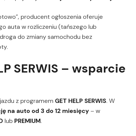
otowo”, producent ogłoszenia oferuje
go auta w rozliczeniu (tańszego lub
a droga do zmiany samochodu bez
ty.
LP SERWIS – wsparcie
pojazdu z programem
GET HELP SERWIS
. W
ę na auto od 3 do 12 miesięcy
– w
D
lub
PREMIUM
.