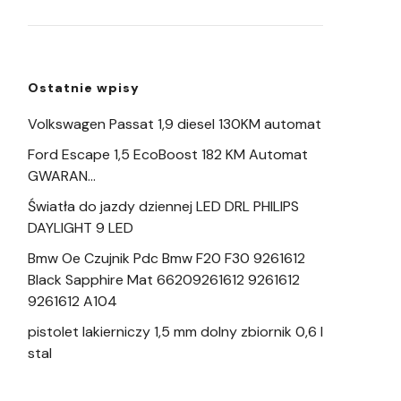
Ostatnie wpisy
Volkswagen Passat 1,9 diesel 130KM automat
Ford Escape 1,5 EcoBoost 182 KM Automat
GWARAN…
Światła do jazdy dziennej LED DRL PHILIPS
DAYLIGHT 9 LED
Bmw Oe Czujnik Pdc Bmw F20 F30 9261612
Black Sapphire Mat 66209261612 9261612
9261612 A104
pistolet lakierniczy 1,5 mm dolny zbiornik 0,6 l
stal