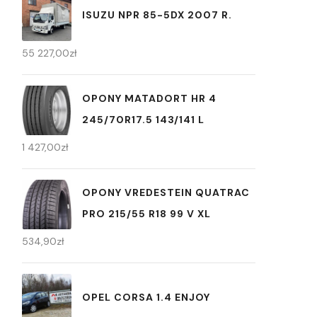
ISUZU NPR 85-5DX 2007 R.
55 227,00
zł
OPONY MATADORT HR 4
245/70R17.5 143/141 L
1 427,00
zł
OPONY VREDESTEIN QUATRAC
PRO 215/55 R18 99 V XL
534,90
zł
OPEL CORSA 1.4 ENJOY