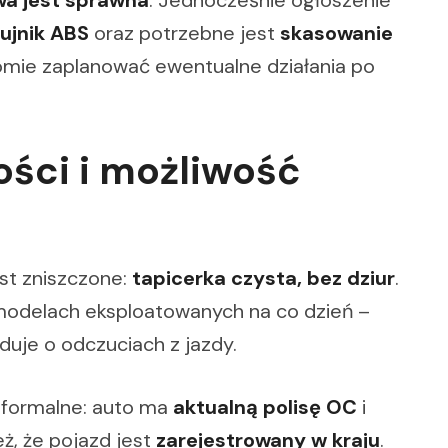
wa jest sprawna
. Jednocześnie ogłoszenie
ujnik ABS
oraz potrzebne jest
skasowanie
domie zaplanować ewentualne działania po
ości i możliwość
est zniszczone:
tapicerka czysta, bez dziur
.
modelach eksploatowanych na co dzień –
duje o odczuciach z jazdy.
 formalne: auto ma
aktualną polisę OC
i
eż, że pojazd jest
zarejestrowany w kraju
.