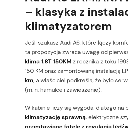
– klasyka z instal
klimatyzatorem
Jeśli szukasz Audi A6, które łączy komf
ta propozycja zwraca uwagę od pierwsz
klima 1.8T 150KM
z rocznika z toku 199
150 KM oraz zamontowaną instalacją L
km
, a właściciel podkreśla, że było se
(m.in. hamulce i zawieszenie).
W kabinie liczy się wygoda, dlatego na 
klimatyzację sprawną
, elektryczne sz
przestawiane fotele z regulacją lędźw