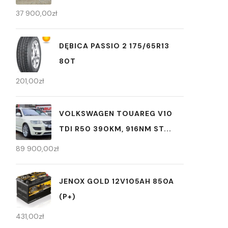
37 900,00
zł
DĘBICA PASSIO 2 175/65R13
80T
201,00
zł
VOLKSWAGEN TOUAREG V10
TDI R50 390KM, 916NM ST...
89 900,00
zł
JENOX GOLD 12V105AH 850A
(P+)
431,00
zł