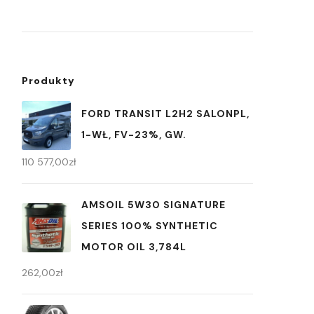
Produkty
FORD TRANSIT L2H2 SALONPL,
1-WŁ, FV-23%, GW.
110 577,00
zł
AMSOIL 5W30 SIGNATURE
SERIES 100% SYNTHETIC
MOTOR OIL 3,784L
262,00
zł