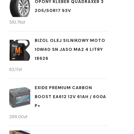
OPONY KLEBER QUADRAXER 3
205/50R17 93V
510,79
zł
BIZOL OLEJ SILNIKOWY MOTO
10W40 SN JASO MA2 4 LITRY
18626
82,17
zł
EXIDE PREMIUM CARBON
BOOST EA612 12V 61AH / 600A
P+
299,00
zł