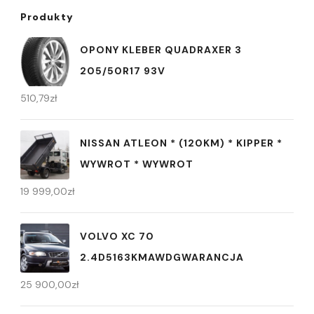
Produkty
OPONY KLEBER QUADRAXER 3
205/50R17 93V
510,79
zł
NISSAN ATLEON * (120KM) * KIPPER *
WYWROT * WYWROT
19 999,00
zł
VOLVO XC 70
2.4D5163KMAWDGWARANCJA
25 900,00
zł