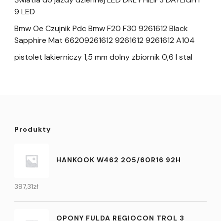
9 LED
Bmw Oe Czujnik Pdc Bmw F20 F30 9261612 Black
Sapphire Mat 66209261612 9261612 9261612 A104
pistolet lakierniczy 1,5 mm dolny zbiornik 0,6 l stal
Produkty
HANKOOK W462 205/60R16 92H
397,31
zł
OPONY FULDA REGIOCON TROL 3