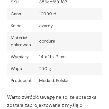
SKU
356adf681f87
Cena
109.99 zł
Kolor
czarny
Materiał
cordura
pokrowca
Wymiary
14 x 11 x 7 cm
Waga
250 g
Producent
Medaid, Polska
Warto zwrócić uwagę na to, że apteczka
została zaprojektowana z myślą o