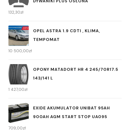
DYWANIKI PLUS OSŁONA
132,30
zł
OPEL ASTRA 1.9 CDTI , KLIMA,
TEMPOMAT
10 500,00
zł
OPONY MATADORT HR 4 245/70R17.5
143/141 L
1 427,00
zł
EXIDE AKUMULATOR UNIBAT 95AH
900AH AGM START STOP UA095
709,00
zł