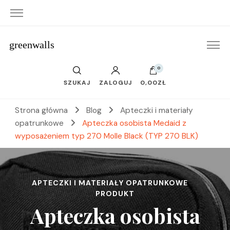
greenwalls
0
SZUKAJ
ZALOGUJ
0,00ZŁ
Strona główna
Blog
Apteczki i materiały
opatrunkowe
Apteczka osobista Medaid z
wyposażeniem typ 270 Molle Black (TYP 270 BLK)
APTECZKI I MATERIAŁY OPATRUNKOWE
PRODUKT
Apteczka osobista