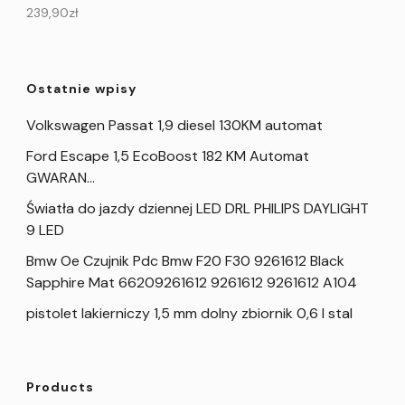
239,90
zł
Ostatnie wpisy
Volkswagen Passat 1,9 diesel 130KM automat
Ford Escape 1,5 EcoBoost 182 KM Automat
GWARAN…
Światła do jazdy dziennej LED DRL PHILIPS DAYLIGHT
9 LED
Bmw Oe Czujnik Pdc Bmw F20 F30 9261612 Black
Sapphire Mat 66209261612 9261612 9261612 A104
pistolet lakierniczy 1,5 mm dolny zbiornik 0,6 l stal
Products