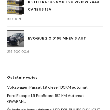
RS LED KA 105 SMD T20 W215W 7443
CANBUS 12V
190,00
zł
EVOQUE 2.0 D165 MHEV S AUT
214 900,00
zł
Ostatnie wpisy
Volkswagen Passat 1,9 diesel 130KM automat
Ford Escape 1,5 EcoBoost 182 KM Automat
GWARAN…
Światła do jazdy dziennej LED DRL PHILIPS DAYLIGHT