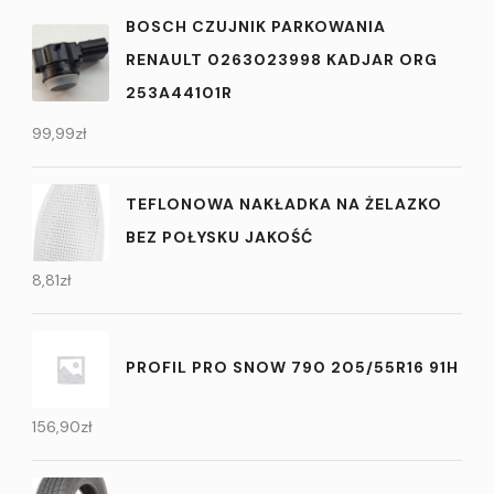
BOSCH CZUJNIK PARKOWANIA
RENAULT 0263023998 KADJAR ORG
253A44101R
99,99
zł
TEFLONOWA NAKŁADKA NA ŻELAZKO
BEZ POŁYSKU JAKOŚĆ
8,81
zł
PROFIL PRO SNOW 790 205/55R16 91H
156,90
zł