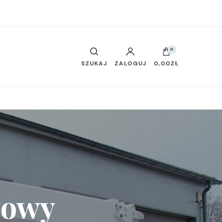
0
SZUKAJ
ZALOGUJ
0,00ZŁ
zowy