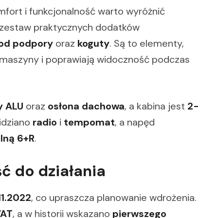
ort i funkcjonalność warto wyróżnić
zestaw praktycznych dodatków
od podpory
oraz
koguty
. Są to elementy,
 maszyny i poprawiają widoczność podczas
y ALU
oraz
osłona dachowa
, a kabina jest
2-
idziano
radio
i
tempomat
, a napęd
lną 6+R
.
ć do działania
11.2022
, co upraszcza planowanie wdrożenia.
VAT
, a w historii wskazano
pierwszego