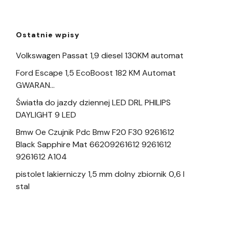
Ostatnie wpisy
Volkswagen Passat 1,9 diesel 130KM automat
Ford Escape 1,5 EcoBoost 182 KM Automat
GWARAN…
Światła do jazdy dziennej LED DRL PHILIPS
DAYLIGHT 9 LED
Bmw Oe Czujnik Pdc Bmw F20 F30 9261612
Black Sapphire Mat 66209261612 9261612
9261612 A104
pistolet lakierniczy 1,5 mm dolny zbiornik 0,6 l
stal