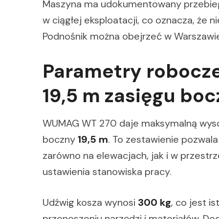
Maszyna ma udokumentowany przebieg (
w ciągłej eksploatacji, co oznacza, że
Podnośnik można obejrzeć w Warszawie
Parametry robocze
19,5 m zasięgu bo
WUMAG WT 270 daje maksymalną wys
boczny
19,5 m
. To zestawienie pozwal
zarówno na elewacjach, jak i w przest
ustawienia stanowiska pracy.
Udźwig kosza wynosi
300 kg
, co jest 
przenoszeniu narzędzi i materiałów. D