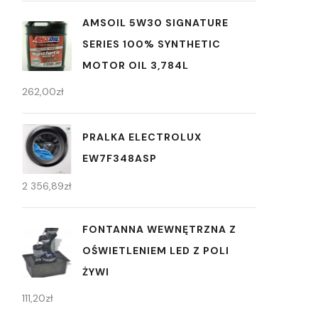
AMSOIL 5W30 SIGNATURE
SERIES 100% SYNTHETIC
MOTOR OIL 3,784L
262,00
zł
PRALKA ELECTROLUX
EW7F348ASP
2 356,89
zł
FONTANNA WEWNĘTRZNA Z
OŚWIETLENIEM LED Z POLI
ŻYWI
111,20
zł