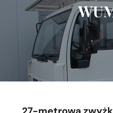
WUM
27-metrowa zwyż