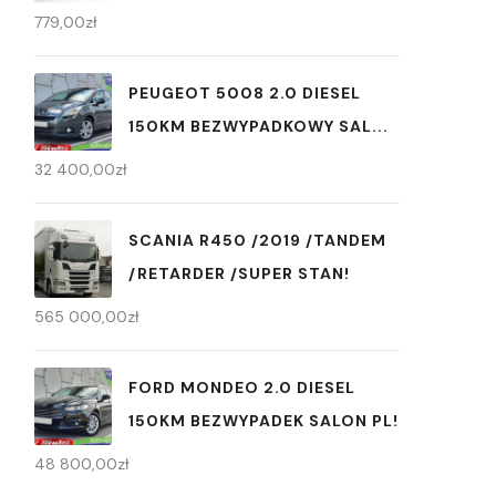
779,00
zł
PEUGEOT 5008 2.0 DIESEL
150KM BEZWYPADKOWY SAL...
32 400,00
zł
SCANIA R450 /2019 /TANDEM
/RETARDER /SUPER STAN!
565 000,00
zł
FORD MONDEO 2.0 DIESEL
150KM BEZWYPADEK SALON PL!
48 800,00
zł