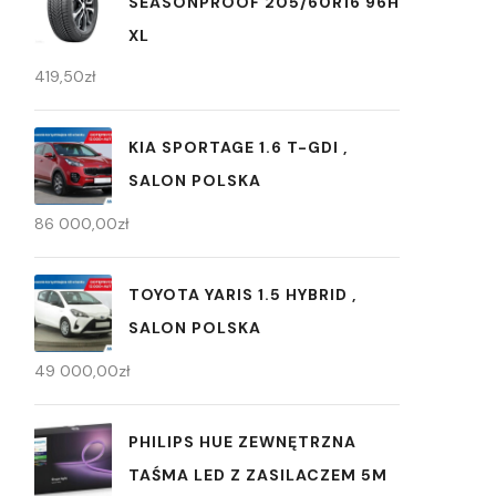
SEASONPROOF 205/60R16 96H
XL
419,50
zł
KIA SPORTAGE 1.6 T-GDI ,
SALON POLSKA
86 000,00
zł
TOYOTA YARIS 1.5 HYBRID ,
SALON POLSKA
49 000,00
zł
PHILIPS HUE ZEWNĘTRZNA
TAŚMA LED Z ZASILACZEM 5M