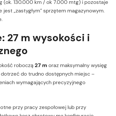
ok. 130.000 km / ok 7.000 mtg) i pozostaje
 nie jest „zastygłym” sprzętem magazynowym.
.
: 27 m wysokości i
cznego
okość roboczą
27 m
oraz maksymalny wysięg
a dotrzeć do trudno dostępnych miejsc –
rzeniach wymagających precyzyjnego
istotne przy pracy zespołowej lub przy
odatkowo kosz obrotowy ma konfigurację