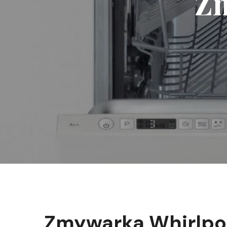
Zm
Zmywarka Whirlpo