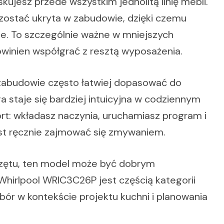
jesz przede wszystkim jednolitą linię mebli.
ostać ukryta w zabudowie, dzięki czemu
ie. To szczególnie ważne w mniejszych
owinien współgrać z resztą wyposażenia.
 zabudowie często łatwiej dopasować do
ga staje się bardziej intuicyjna w codziennym
ort: wkładasz naczynia, uruchamiasz program i
st ręcznie zajmować się zmywaniem.
rzętu, ten model może być dobrym
hirlpool WRIC3C26P jest częścią kategorii
obór w kontekście projektu kuchni i planowania