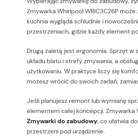
Wybierając zmywarkę do zabudowy, zysku
Zmywarka Whirlpool WRIC3C26P może z
kuchnia wygląda schludnie i nowocześn
przestrzeniach, gdzie każdy element p
Drugą zaletą jest ergonomia. Sprzęt w
układu blatu i strefy zmywania, a obsłu
użytkowaniu. W praktyce liczy się komf
możesz wrócić do swoich zadań, zamia
Jeśli planujesz remont lub wymianę sp
elementem całej koncepcji. Zmywarka W
Zmywarki do zabudowy
, co ułatwia d
przestrzeni pod urządzenie.