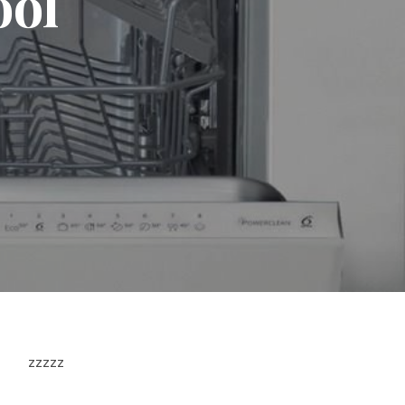
ool
zzzzz