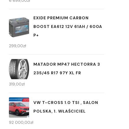
6 699,00
zł
EXIDE PREMIUM CARBON
BOOST EA612 12V 61AH / 600A
P+
299,00
zł
MATADOR MP47 HECTORRA 3
235/45 R17 97Y XL FR
319,00
zł
VW T-CROSS 1.0 TSI , SALON
POLSKA, 1. WŁAŚCICIEL
92 000,00
zł