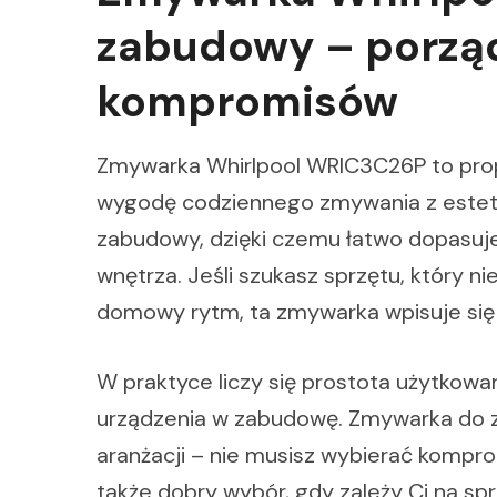
zabudowy – porzą
kompromisów
Zmywarka Whirlpool WRIC3C26P to prop
wygodę codziennego zmywania z estety
zabudowy, dzięki czemu łatwo dopasuje
wnętrza. Jeśli szukasz sprzętu, który n
domowy rytm, ta zmywarka wpisuje się 
W praktyce liczy się prostota użytko
urządzenia w zabudowę. Zmywarka do z
aranżacji – nie musisz wybierać kompr
także dobry wybór, gdy zależy Ci na sp