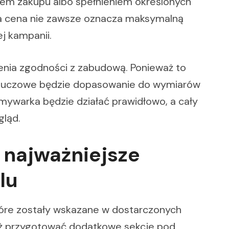
inem zakupu albo spełnieniem określonych
za cena nie zawsze oznacza maksymalną
ej kampanii.
enia zgodności z zabudową. Ponieważ to
kluczowe będzie dopasowanie do wymiarów
 zmywarka będzie działać prawidłowo, a cały
ląd.
 najważniejsze
lu
tóre zostały wskazane w dostarczonych
eż przygotować dodatkowe sekcje pod