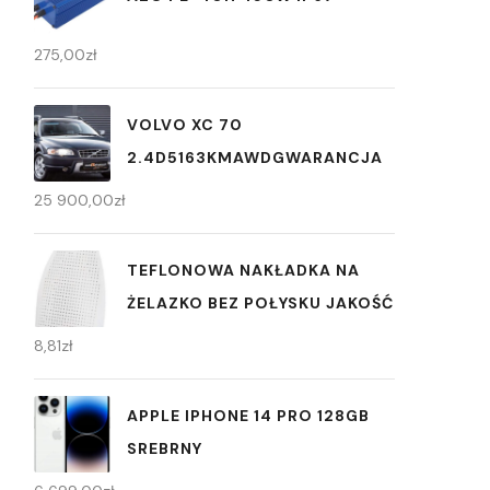
275,00
zł
VOLVO XC 70
2.4D5163KMAWDGWARANCJA
25 900,00
zł
TEFLONOWA NAKŁADKA NA
ŻELAZKO BEZ POŁYSKU JAKOŚĆ
8,81
zł
APPLE IPHONE 14 PRO 128GB
SREBRNY