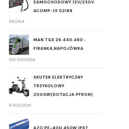
SAMOCHODOWY 12V/230V
ACOMP-13 02188
94,04
zł
MAN TGX 26.440.480 ;
FIRANKA,NAPOJÓWKA
150 000,00
zł
SKUTER ELEKTRYCZNY
TRZYKOŁOWY
2000W(DOTACJA PFRON)
8 600,00
zł
AZO PE-40H 450W IP67