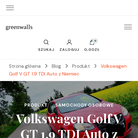
greenwalls
0
SZUKAJ
ZALOGUJ
0,00ZŁ
Strona główna
Blog
Produkt
Volkswagen
Golf V GT 1.9 TDI Auto z Niemiec
PRODUKT
SAMOCHODY OSOBOWE
Volkswagen Golf V
GT 1.9 TDI Auto z