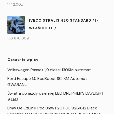
1 142,00
zł
IVECO STRALIS 420 STANDARD / I-
WŁAŚCICIEL /
158 670,00
zł
Ostatnie wpisy
Volkswagen Passat 1,9 diesel 130KM automat
Ford Escape 1,5 EcoBoost 182 KM Automat
GWARAN…
Światła do jazdy dziennej LED DRL PHILIPS DAYLIGHT
9 LED
Bmw Oe Czujnik Pdc Bmw F20 F30 9261612 Black