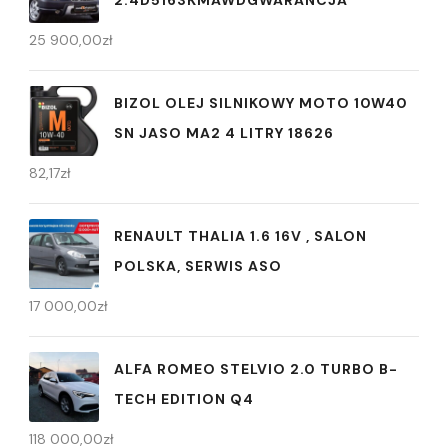
2.4D5163KMAWDGWARANCJA
25 900,00
zł
BIZOL OLEJ SILNIKOWY MOTO 10W40
SN JASO MA2 4 LITRY 18626
82,17
zł
RENAULT THALIA 1.6 16V , SALON
POLSKA, SERWIS ASO
17 000,00
zł
ALFA ROMEO STELVIO 2.0 TURBO B-
TECH EDITION Q4
118 000,00
zł