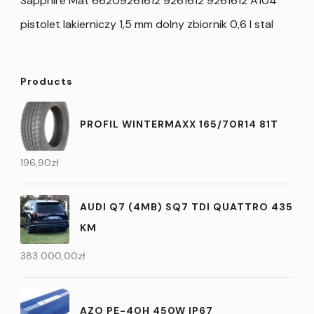
Sapphire Mat 66209261612 9261612 9261612 A104
pistolet lakierniczy 1,5 mm dolny zbiornik 0,6 l stal
Products
PROFIL WINTERMAXX 165/70R14 81T
196,90
zł
AUDI Q7 (4MB) SQ7 TDI QUATTRO 435
KM
383 000,00
zł
AZO PE-40H 450W IP67