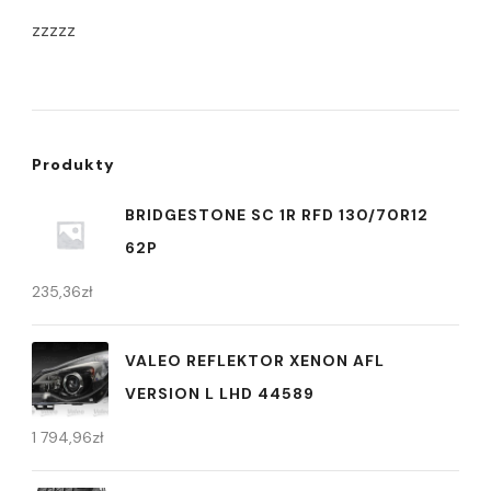
zzzzz
Produkty
BRIDGESTONE SC 1R RFD 130/70R12
62P
235,36
zł
VALEO REFLEKTOR XENON AFL
VERSION L LHD 44589
1 794,96
zł