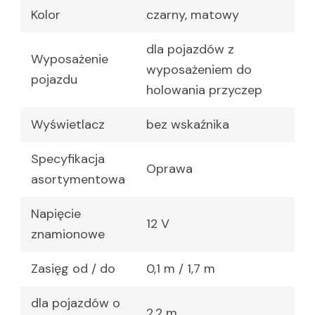
Kolor
czarny, matowy
dla pojazdów z
Wyposażenie
wyposażeniem do
pojazdu
holowania przyczep
Wyświetlacz
bez wskaźnika
Specyfikacja
Oprawa
asortymentowa
Napięcie
12 V
znamionowe
Zasięg od / do
0,1 m / 1,7 m
dla pojazdów o
2,2 m