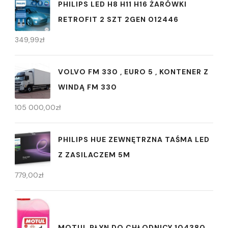
PHILIPS LED H8 H11 H16 ŻARÓWKI
RETROFIT 2 SZT 2GEN 012446
349,99
zł
VOLVO FM 330 , EURO 5 , KONTENER Z
WINDĄ FM 330
105 000,00
zł
PHILIPS HUE ZEWNĘTRZNA TAŚMA LED
Z ZASILACZEM 5M
779,00
zł
MOTUL PŁYN DO CHŁODNICY 104380