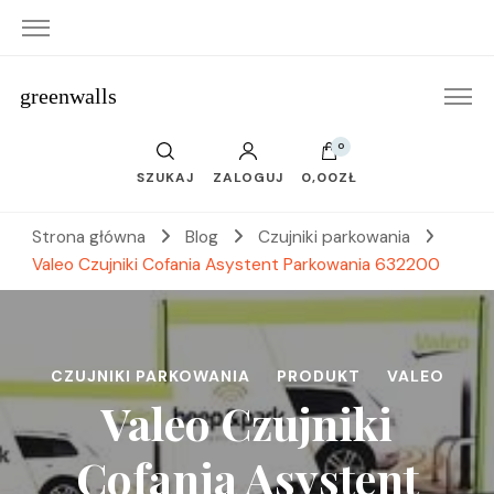
greenwalls
0
SZUKAJ
ZALOGUJ
0,00ZŁ
Strona główna
Blog
Czujniki parkowania
Valeo Czujniki Cofania Asystent Parkowania 632200
CZUJNIKI PARKOWANIA
PRODUKT
VALEO
Valeo Czujniki
Cofania Asystent