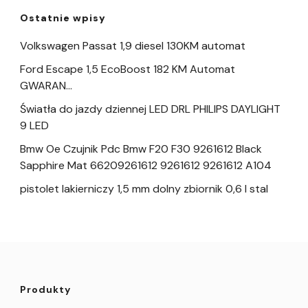
Ostatnie wpisy
Volkswagen Passat 1,9 diesel 130KM automat
Ford Escape 1,5 EcoBoost 182 KM Automat
GWARAN…
Światła do jazdy dziennej LED DRL PHILIPS DAYLIGHT
9 LED
Bmw Oe Czujnik Pdc Bmw F20 F30 9261612 Black
Sapphire Mat 66209261612 9261612 9261612 A104
pistolet lakierniczy 1,5 mm dolny zbiornik 0,6 l stal
Produkty