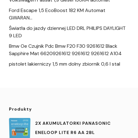
Ford Escape 1,5 EcoBoost 182 KM Automat
GWARAN…
Światła do jazdy dziennej LED DRL PHILIPS DAYLIGHT
9 LED
Bmw Oe Czujnik Pdc Bmw F20 F30 9261612 Black
Sapphire Mat 66209261612 9261612 9261612 A104
pistolet lakierniczy 1,5 mm dolny zbiornik 0,6 l stal
Produkty
2X AKUMULATORKI PANASONIC
ENELOOP LITE R6 AA 2BL