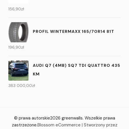
156,90
zł
PROFIL WINTERMAXX 165/70R14 81T
196,90
zł
AUDI Q7 (4MB) SQ7 TDI QUATTRO 435
KM
383 000,00
zł
© prawa autorskie2026
greenwalls
. Wszelkie prawa
zastrzeżone.
Blossom eCommerce | Stworzony przez