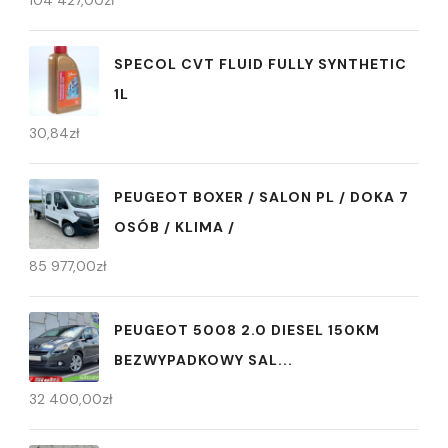
104 427,00
zł
SPECOL CVT FLUID FULLY SYNTHETIC
1L
30,84
zł
PEUGEOT BOXER / SALON PL / DOKA 7
OSÓB / KLIMA /
85 977,00
zł
PEUGEOT 5008 2.0 DIESEL 150KM
BEZWYPADKOWY SAL...
32 400,00
zł