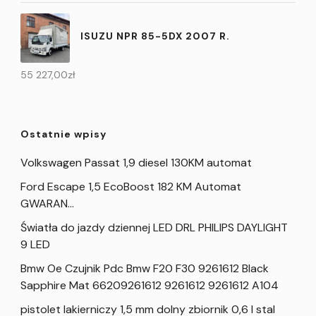
ISUZU NPR 85-5DX 2007 R.
55 227,00
zł
Ostatnie wpisy
Volkswagen Passat 1,9 diesel 130KM automat
Ford Escape 1,5 EcoBoost 182 KM Automat
GWARAN…
Światła do jazdy dziennej LED DRL PHILIPS DAYLIGHT
9 LED
Bmw Oe Czujnik Pdc Bmw F20 F30 9261612 Black
Sapphire Mat 66209261612 9261612 9261612 A104
pistolet lakierniczy 1,5 mm dolny zbiornik 0,6 l stal