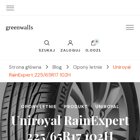
greenwalls
0
SZUKAJ
ZALOGUJ
0,00ZŁ
Strona główna
Blog
Opony letnie
Uniroyal
RainExpert 225/65R17 102H
OPONY LETNIE
PRODUKT
UNIROYAL
Uniroyal RainExpert
225/65R17 102H