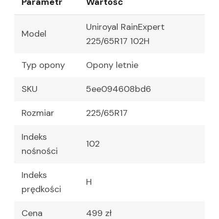
Parametr
Wartość
Uniroyal RainExpert
Model
225/65R17 102H
Typ opony
Opony letnie
SKU
5ee094608bd6
Rozmiar
225/65R17
Indeks
102
nośności
Indeks
H
prędkości
Cena
499 zł