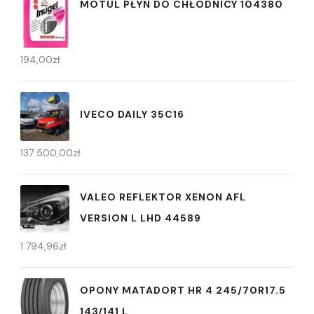
MOTUL PŁYN DO CHŁODNICY 104380
194,00
zł
IVECO DAILY 35C16
137 500,00
zł
VALEO REFLEKTOR XENON AFL
VERSION L LHD 44589
1 794,96
zł
OPONY MATADORT HR 4 245/70R17.5
143/141 L