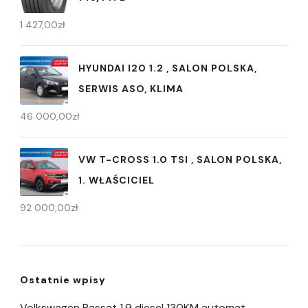
1 427,00
zł
HYUNDAI I20 1.2 , SALON POLSKA,
SERWIS ASO, KLIMA
46 000,00
zł
VW T-CROSS 1.0 TSI , SALON POLSKA,
1. WŁAŚCICIEL
92 000,00
zł
Ostatnie wpisy
Volkswagen Passat 1,9 diesel 130KM automat