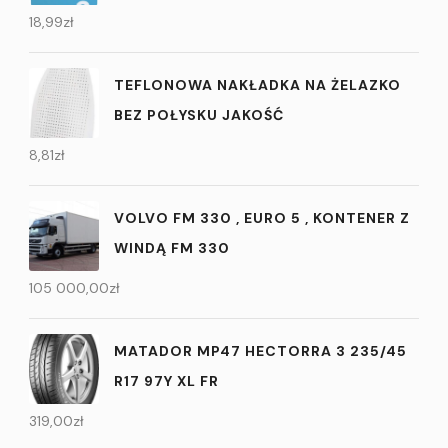
18,99
zł
TEFLONOWA NAKŁADKA NA ŻELAZKO
BEZ POŁYSKU JAKOŚĆ
8,81
zł
VOLVO FM 330 , EURO 5 , KONTENER Z
WINDĄ FM 330
105 000,00
zł
MATADOR MP47 HECTORRA 3 235/45
R17 97Y XL FR
319,00
zł