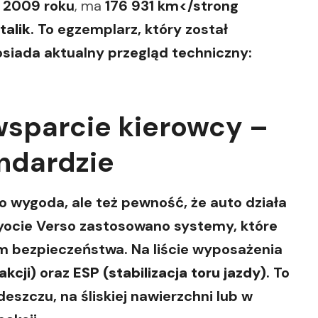
z
2009 roku
, ma
176 931 km</strong
talik
. To egzemplarz, który został
siada aktualny przegląd techniczny:
wsparcie kierowcy –
andardzie
lko wygoda, ale też pewność, że auto działa
yocie Verso zastosowano systemy, które
m bezpieczeństwa. Na liście wyposażenia
akcji)
oraz
ESP (stabilizacja toru jazdy)
. To
eszczu, na śliskiej nawierzchni lub w