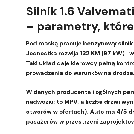
Silnik 1.6 Valvemat
– parametry, któr
Pod maską pracuje
benzynowy silnik
Jednostka rozwija
132 KM (97 kW)
i 
Taki układ daje kierowcy pełną kontr
prowadzenia do warunków na drodze
W danych producenta i ogólnych para
nadwoziu: to
MPV
, a
liczba drzwi
wyn
otworów w ofertach). Auto ma
4/5 d
pasażerów w przestrzeni zaprojektow