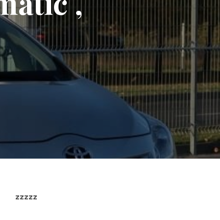
matic ,
zzzzz