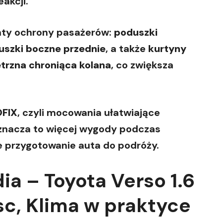
akcji.
nty ochrony pasażerów:
poduszki
uszki boczne przednie
, a także
kurtyny
trzna chroniąca kolana
, co zwiększa
OFIX
, czyli mocowania ułatwiające
oznacza to więcej wygody podczas
e przygotowanie auta do podróży.
ia – Toyota Verso 1.6
sc, Klima w praktyce