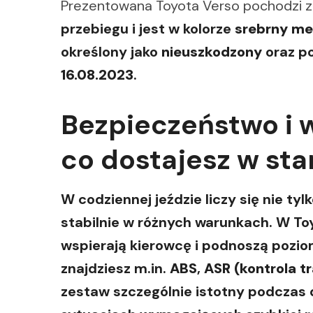
Prezentowana Toyota Verso pochodzi 
przebiegu i jest w kolorze
srebrny me
określony jako
nieuszkodzony
oraz po
16.08.2023
.
Bezpieczeństwo i 
co dostajesz w st
W codziennej jeździe liczy się nie ty
stabilnie w różnych warunkach. W To
wspierają kierowcę i podnoszą pozio
znajdziesz m.in.
ABS
,
ASR (kontrola tr
zestaw szczególnie istotny podczas d