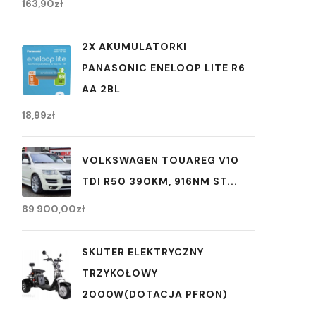
163,90
zł
2X AKUMULATORKI
PANASONIC ENELOOP LITE R6
AA 2BL
18,99
zł
VOLKSWAGEN TOUAREG V10
TDI R50 390KM, 916NM ST...
89 900,00
zł
SKUTER ELEKTRYCZNY
TRZYKOŁOWY
2000W(DOTACJA PFRON)