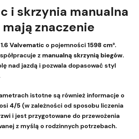
ic i skrzynia manualna
e mają znaczenie
 1.6 Valvematic
o pojemności
1598 cm³
.
współpracuje z
manualną skrzynią biegów
.
olę nad jazdą i pozwala dopasować styl
.
metrach istotne są również informacje o
osi
4/5
(w zależności od sposobu liczenia
rzwi
i jest przygotowane do przewożenia
anej z myślą o rodzinnych potrzebach.