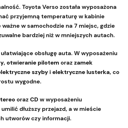
nalność. Toyota Verso została wyposażona
mać przyjemną temperaturę w kabinie
ie ważne w samochodzie na 7 miejsc, gdzie
zuwalne bardziej niż w mniejszych autach.
a ułatwiające obsługę auta. W wyposażeniu
wy
,
otwieranie pilotem
oraz
zamek
elektryczne szyby
i
elektryczne lusterka
, co
rostu wygodne.
tereo
oraz
CD
w wyposażeniu
umilić dłuższy przejazd, a w mieście
h utworów czy informacji.