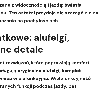
ane z widocznością i jazdą:
światła
zdu
. Ten ostatni przydaje się szczególnie na
uszania na pochyłościach.
kowe: alufelgi,
zne detale
et rozwiązań, które poprawiają komfort
asługują
oryginalne alufelgi
,
komplet
wnica wielofunkcyjna
. Wielofunkcyjność
ranych funkcji podczas jazdy, bez