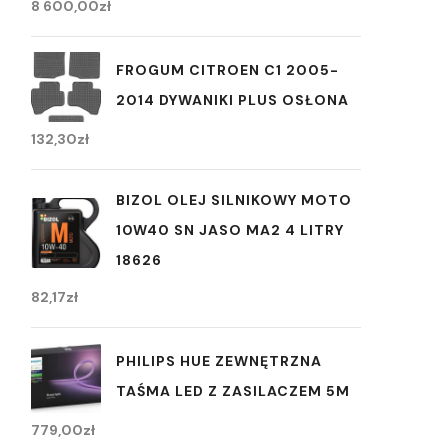
8 600,00
zł
FROGUM CITROEN C1 2005-
2014 DYWANIKI PLUS OSŁONA
132,30
zł
BIZOL OLEJ SILNIKOWY MOTO
10W40 SN JASO MA2 4 LITRY
18626
82,17
zł
PHILIPS HUE ZEWNĘTRZNA
TAŚMA LED Z ZASILACZEM 5M
779,00
zł