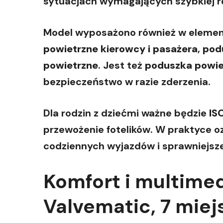
sytuacjach wymagających szybkiej re
Model wyposażono również w eleme
powietrzne kierowcy i pasażera
,
pod
powietrzne
. Jest też
poduszka powie
bezpieczeństwo w razie zderzenia.
Dla rodzin z dziećmi ważne będzie
IS
przewożenie fotelików. W praktyce 
codziennych wyjazdów i sprawniejsz
Komfort i multimed
Valvematic, 7 miej