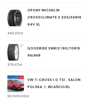
OPONY MICHELIN
CROSSCLIMATE 2 205/55R16
94V XL
442,00
zł
GOODRIDE SW612 195/70R15
99/96R
379,47
zł
VW T-CROSS 1.0 TSI , SALON
POLSKA, 1. WŁAŚCICIEL
92 000,00
zł