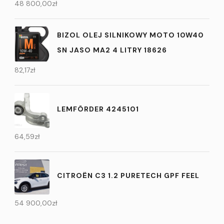
48 800,00
zł
BIZOL OLEJ SILNIKOWY MOTO 10W40
SN JASO MA2 4 LITRY 18626
82,17
zł
LEMFÖRDER 4245101
64,59
zł
CITROËN C3 1.2 PURETECH GPF FEEL
54 900,00
zł