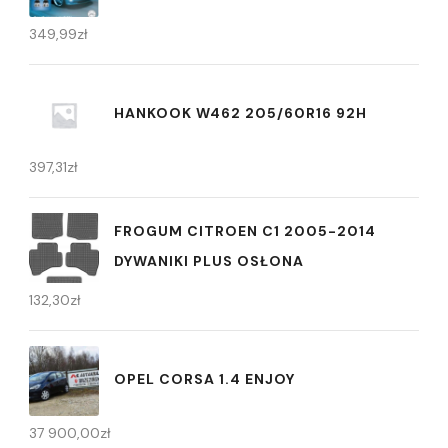
349,99
zł
HANKOOK W462 205/60R16 92H
397,31
zł
FROGUM CITROEN C1 2005-2014
DYWANIKI PLUS OSŁONA
132,30
zł
OPEL CORSA 1.4 ENJOY
37 900,00
zł