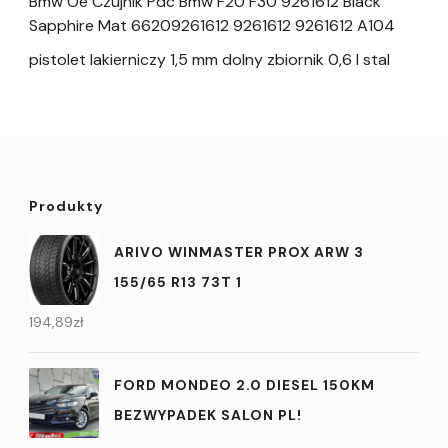
Bmw Oe Czujnik Pdc Bmw F20 F30 9261612 Black
Sapphire Mat 66209261612 9261612 9261612 A104
pistolet lakierniczy 1,5 mm dolny zbiornik 0,6 l stal
Produkty
ARIVO WINMASTER PROX ARW 3
155/65 R13 73T 1
194,89
zł
FORD MONDEO 2.0 DIESEL 150KM
BEZWYPADEK SALON PL!