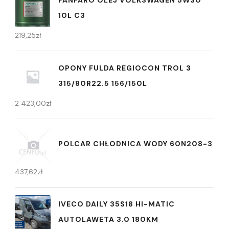
10L C3
219,25
zł
OPONY FULDA REGIOCON TROL 3
315/80R22.5 156/150L
2 423,00
zł
POLCAR CHŁODNICA WODY 60N208-3
437,62
zł
IVECO DAILY 35S18 HI-MATIC
AUTOLAWETA 3.0 180KM