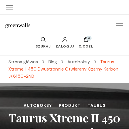
greenwalls
0
SZUKAJ
ZALOGUJ
0,00ZŁ
Strona główna
Blog
Autoboksy
Taurus
Xtreme II 450 Dwustronnie Otwierany Czarny Karbon
J/X450-2ND
AUTOBOKSY
PRODUKT
TAURUS
Taurus Xtreme II 450