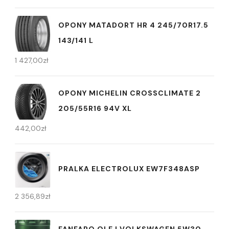
OPONY MATADORT HR 4 245/70R17.5
143/141 L
1 427,00
zł
OPONY MICHELIN CROSSCLIMATE 2
205/55R16 94V XL
442,00
zł
PRALKA ELECTROLUX EW7F348ASP
2 356,89
zł
FANFARO OLEJ VOLKSWAGEN 5W30