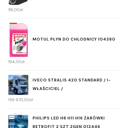
118,00
zł
MOTUL PŁYN DO CHŁODNICY 104380
194,00
zł
IVECO STRALIS 420 STANDARD / I-
WŁAŚCICIEL /
158 670,00
zł
PHILIPS LED H8 H11 H16 ŻARÓWKI
RETROFIT 2 SZT 2GEN 012446