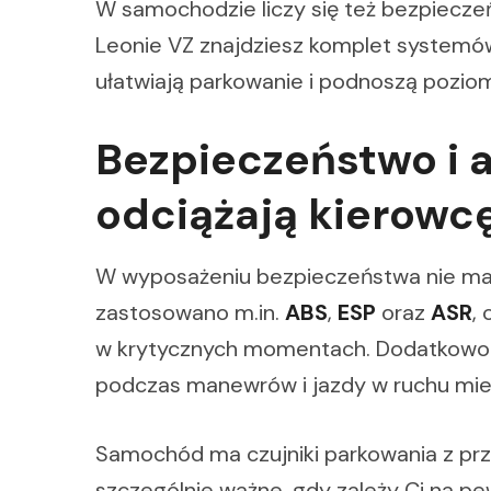
W samochodzie liczy się też bezpiecz
Leonie VZ znajdziesz komplet systemów
ułatwiają parkowanie i podnoszą pozio
Bezpieczeństwo i a
odciążają kierowc
W wyposażeniu bezpieczeństwa nie ma 
zastosowano m.in.
ABS
,
ESP
oraz
ASR
,
w krytycznych momentach. Dodatkowo p
podczas manewrów i jazdy w ruchu mie
Samochód ma czujniki parkowania z przo
szczególnie ważne, gdy zależy Ci na p