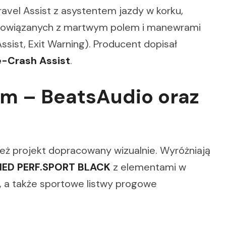
Travel Assist z asystentem jazdy w korku,
 powiązanych z martwym polem i manewrami
sist, Exit Warning). Producent dopisał
e-Crash Assist
.
um – BeatsAudio oraz
nież projekt dopracowany wizualnie. Wyróżniają
INED PERF.SPORT BLACK
z elementami w
, a także sportowe listwy progowe