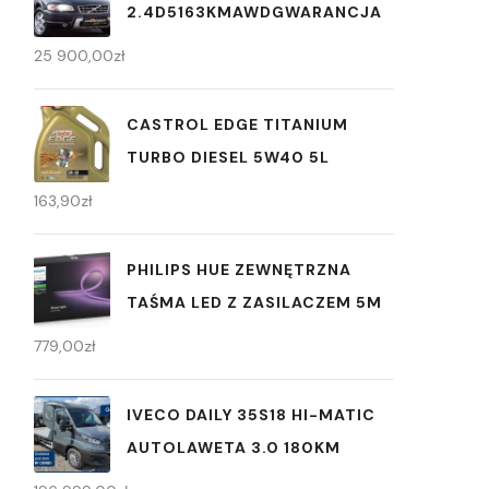
2.4D5163KMAWDGWARANCJA
25 900,00
zł
CASTROL EDGE TITANIUM
TURBO DIESEL 5W40 5L
163,90
zł
PHILIPS HUE ZEWNĘTRZNA
TAŚMA LED Z ZASILACZEM 5M
779,00
zł
IVECO DAILY 35S18 HI-MATIC
AUTOLAWETA 3.0 180KM