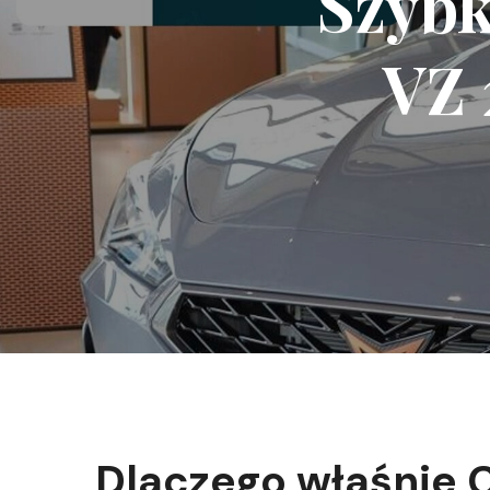
Szybk
VZ 
Dlaczego właśnie C