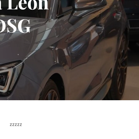
a Leon
 DSG
zzzzz