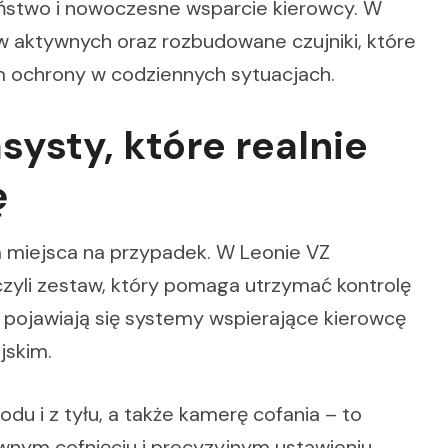
eństwo i nowoczesne wsparcie kierowcy. W
 aktywnych oraz rozbudowane czujniki, które
m ochrony w codziennych sytuacjach.
systy, które realnie
ę
miejsca na przypadek. W Leonie VZ
 czyli zestaw, który pomaga utrzymać kontrolę
ojawiają się systemy wspierające kierowcę
jskim.
du i z tyłu, a także kamerę cofania – to
ewnym cofnięciu i precyzyjnym ustawieniu