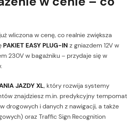
żenie w cenie – co
ż wliczona w cenę, co realnie zwiększa
ię
PAKIET EASY PLUG-IN
z gniazdem 12V w
dem 230V w bagażniku – przydaje się w
.
NIA JAZDY XL
, który rozwija systemy
ntów znajdziesz m.in. predykcyjny tempomat
 drogowych i danych z nawigacji, a także
gowych) oraz Traffic Sign Recognition