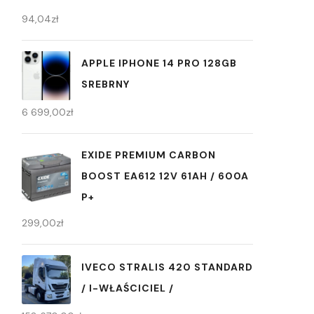
94,04
zł
APPLE IPHONE 14 PRO 128GB
SREBRNY
6 699,00
zł
EXIDE PREMIUM CARBON
BOOST EA612 12V 61AH / 600A
P+
299,00
zł
IVECO STRALIS 420 STANDARD
/ I-WŁAŚCICIEL /