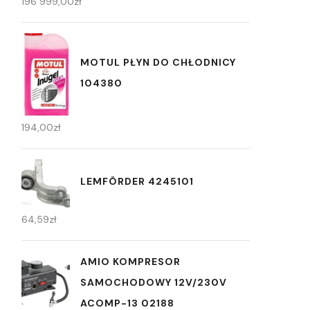
196 999,00
zł
MOTUL PŁYN DO CHŁODNICY
104380
194,00
zł
LEMFÖRDER 4245101
64,59
zł
AMIO KOMPRESOR
SAMOCHODOWY 12V/230V
ACOMP-13 02188