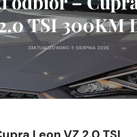
i odbiór – Cupr
2.0 TSI 300KM
ZAKTUALIZOWANO
5 SIERPNIA 2026
upra Leon VZ 2.0 TSI