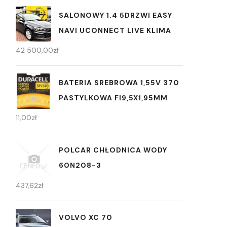
SALONOWY 1.4 5DRZWI EASY
NAVI UCONNECT LIVE KLIMA
42 500,00
zł
BATERIA SREBROWA 1,55V 370
PASTYLKOWA FI9,5X1,95MM
11,00
zł
POLCAR CHŁODNICA WODY
60N208-3
437,62
zł
VOLVO XC 70