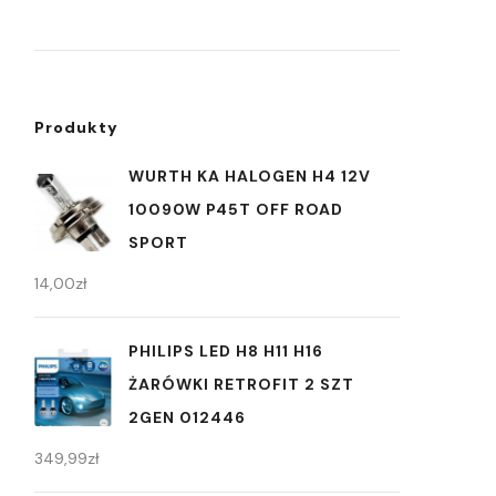
Produkty
WURTH KA HALOGEN H4 12V
10090W P45T OFF ROAD
SPORT
14,00
zł
PHILIPS LED H8 H11 H16
ŻARÓWKI RETROFIT 2 SZT
2GEN 012446
349,99
zł