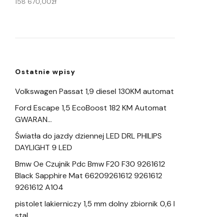
158 670,00
zł
Ostatnie wpisy
Volkswagen Passat 1,9 diesel 130KM automat
Ford Escape 1,5 EcoBoost 182 KM Automat
GWARAN…
Światła do jazdy dziennej LED DRL PHILIPS
DAYLIGHT 9 LED
Bmw Oe Czujnik Pdc Bmw F20 F30 9261612
Black Sapphire Mat 66209261612 9261612
9261612 A104
pistolet lakierniczy 1,5 mm dolny zbiornik 0,6 l
stal