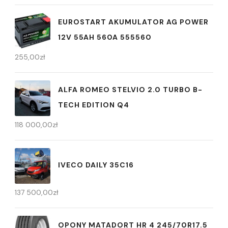
EUROSTART AKUMULATOR AG POWER
12V 55AH 560A 555560
255,00
zł
ALFA ROMEO STELVIO 2.0 TURBO B-
TECH EDITION Q4
118 000,00
zł
IVECO DAILY 35C16
137 500,00
zł
OPONY MATADORT HR 4 245/70R17.5