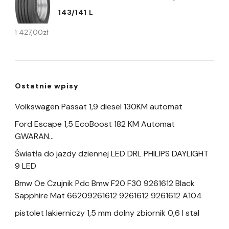
143/141 L
1 427,00
zł
Ostatnie wpisy
Volkswagen Passat 1,9 diesel 130KM automat
Ford Escape 1,5 EcoBoost 182 KM Automat
GWARAN…
Światła do jazdy dziennej LED DRL PHILIPS DAYLIGHT
9 LED
Bmw Oe Czujnik Pdc Bmw F20 F30 9261612 Black
Sapphire Mat 66209261612 9261612 9261612 A104
pistolet lakierniczy 1,5 mm dolny zbiornik 0,6 l stal