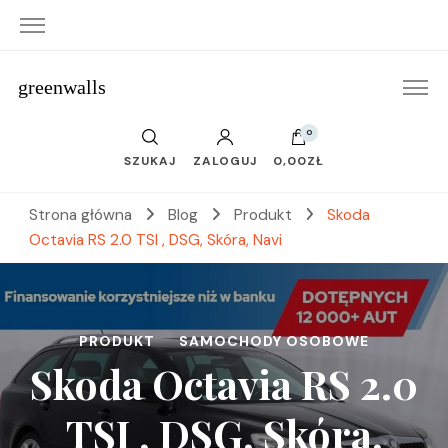
greenwalls
0
SZUKAJ
ZALOGUJ
0,00ZŁ
Strona główna
Blog
Produkt
Skoda
Octavia RS 2.0 TSI , DSG, Skóra, Navi
PRODUKT
SAMOCHODY OSOBOWE
Skoda Octavia RS 2.0
TSI , DSG, Skóra,