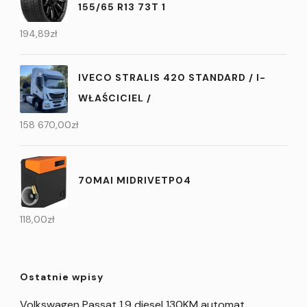
155/65 R13 73T 1
194,89
zł
IVECO STRALIS 420 STANDARD / I-
WŁAŚCICIEL /
158 670,00
zł
70MAI MIDRIVETP04
118,00
zł
Ostatnie wpisy
Volkswagen Passat 1,9 diesel 130KM automat