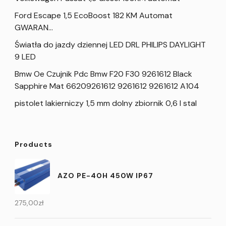
Ford Escape 1,5 EcoBoost 182 KM Automat
GWARAN…
Światła do jazdy dziennej LED DRL PHILIPS DAYLIGHT
9 LED
Bmw Oe Czujnik Pdc Bmw F20 F30 9261612 Black
Sapphire Mat 66209261612 9261612 9261612 A104
pistolet lakierniczy 1,5 mm dolny zbiornik 0,6 l stal
Products
AZO PE-40H 450W IP67
275,00
zł