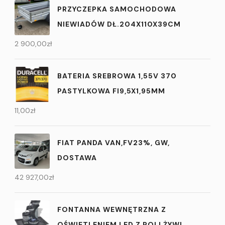
PRZYCZEPKA SAMOCHODOWA
NIEWIADÓW DŁ.204X110X39CM
2 900,00
zł
BATERIA SREBROWA 1,55V 370
PASTYLKOWA FI9,5X1,95MM
11,00
zł
FIAT PANDA VAN,FV23%, GW,
DOSTAWA
42 927,00
zł
FONTANNA WEWNĘTRZNA Z
OŚWIETLENIEM LED Z POLI ŻYWI