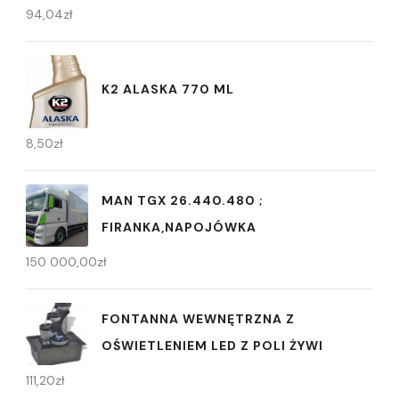
94,04
zł
K2 ALASKA 770 ML
8,50
zł
MAN TGX 26.440.480 ;
FIRANKA,NAPOJÓWKA
150 000,00
zł
FONTANNA WEWNĘTRZNA Z
OŚWIETLENIEM LED Z POLI ŻYWI
111,20
zł