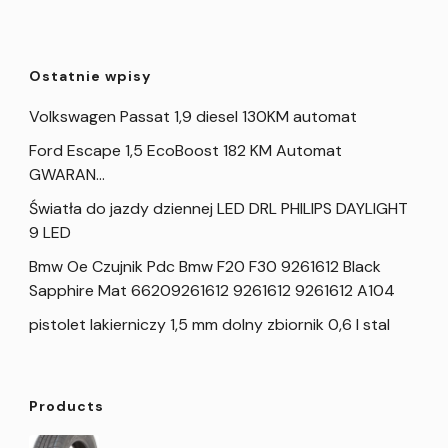
Ostatnie wpisy
Volkswagen Passat 1,9 diesel 130KM automat
Ford Escape 1,5 EcoBoost 182 KM Automat
GWARAN…
Światła do jazdy dziennej LED DRL PHILIPS DAYLIGHT
9 LED
Bmw Oe Czujnik Pdc Bmw F20 F30 9261612 Black
Sapphire Mat 66209261612 9261612 9261612 A104
pistolet lakierniczy 1,5 mm dolny zbiornik 0,6 l stal
Products