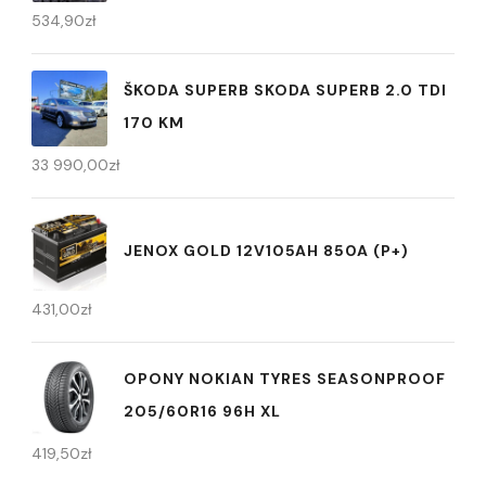
534,90
zł
ŠKODA SUPERB SKODA SUPERB 2.0 TDI
170 KM
33 990,00
zł
JENOX GOLD 12V105AH 850A (P+)
431,00
zł
OPONY NOKIAN TYRES SEASONPROOF
205/60R16 96H XL
419,50
zł