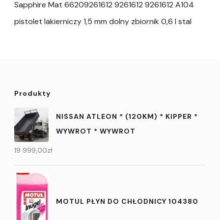
Sapphire Mat 66209261612 9261612 9261612 A104
pistolet lakierniczy 1,5 mm dolny zbiornik 0,6 l stal
Produkty
NISSAN ATLEON * (120KM) * KIPPER *
WYWROT * WYWROT
19 999,00
zł
MOTUL PŁYN DO CHŁODNICY 104380