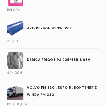
194,00
zł
AZO PE-40H 450W IP67
275,00
zł
DĘBICA FRIGO HP2 225/45R18 95V
444,00
zł
VOLVO FM 330 , EURO 5 , KONTENER Z
WINDĄ FM 330
105 000,00
zł