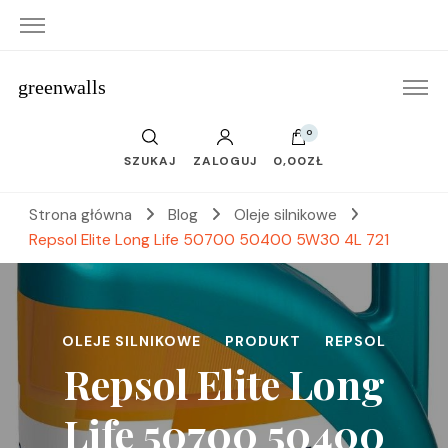
greenwalls
0
SZUKAJ
ZALOGUJ
0,00ZŁ
Strona główna
Blog
Oleje silnikowe
Repsol Elite Long Life 50700 50400 5W30 4L 721
OLEJE SILNIKOWE
PRODUKT
REPSOL
Repsol Elite Long
Life 50700 50400