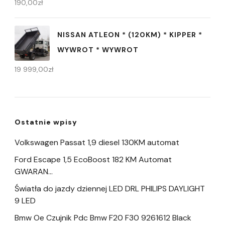
190,00
zł
NISSAN ATLEON * (120KM) * KIPPER *
WYWROT * WYWROT
19 999,00
zł
Ostatnie wpisy
Volkswagen Passat 1,9 diesel 130KM automat
Ford Escape 1,5 EcoBoost 182 KM Automat
GWARAN…
Światła do jazdy dziennej LED DRL PHILIPS DAYLIGHT
9 LED
Bmw Oe Czujnik Pdc Bmw F20 F30 9261612 Black