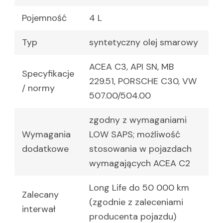
Pojemność
4 L
Typ
syntetyczny olej smarowy
ACEA C3, API SN, MB
Specyfikacje
229.51, PORSCHE C30, VW
/ normy
507.00/504.00
zgodny z wymaganiami
Wymagania
LOW SAPS; możliwość
dodatkowe
stosowania w pojazdach
wymagających ACEA C2
Long Life do 50 000 km
Zalecany
(zgodnie z zaleceniami
interwał
producenta pojazdu)