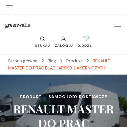
greenwalls
0
SZUKAJ
ZALOGUJ
0,00ZŁ
Strona główna
Blog
Produkt
RENAULT
MASTER DO PRAC BLACHARSKO-LAKIERNICZYCH
PRODUKT
SAMOCHODY DOSTAWCZE
RENAULT MASTER
DO PRAC