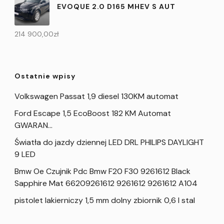
EVOQUE 2.0 D165 MHEV S AUT
214 900,00
zł
Ostatnie wpisy
Volkswagen Passat 1,9 diesel 130KM automat
Ford Escape 1,5 EcoBoost 182 KM Automat
GWARAN…
Światła do jazdy dziennej LED DRL PHILIPS DAYLIGHT
9 LED
Bmw Oe Czujnik Pdc Bmw F20 F30 9261612 Black
Sapphire Mat 66209261612 9261612 9261612 A104
pistolet lakierniczy 1,5 mm dolny zbiornik 0,6 l stal