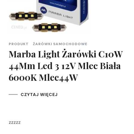
PRODUKT
ŻARÓWKI SAMOCHODOWE
Marba Light Żarówki C10W
44Mm Led 3 12V Mlec Biała
6000K Mlec44W
CZYTAJ WIĘCEJ
zzzzz