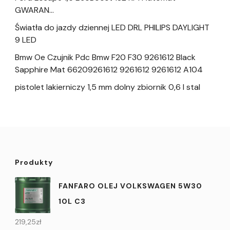
GWARAN…
Światła do jazdy dziennej LED DRL PHILIPS DAYLIGHT
9 LED
Bmw Oe Czujnik Pdc Bmw F20 F30 9261612 Black
Sapphire Mat 66209261612 9261612 9261612 A104
pistolet lakierniczy 1,5 mm dolny zbiornik 0,6 l stal
Produkty
FANFARO OLEJ VOLKSWAGEN 5W30
10L C3
219,25
zł