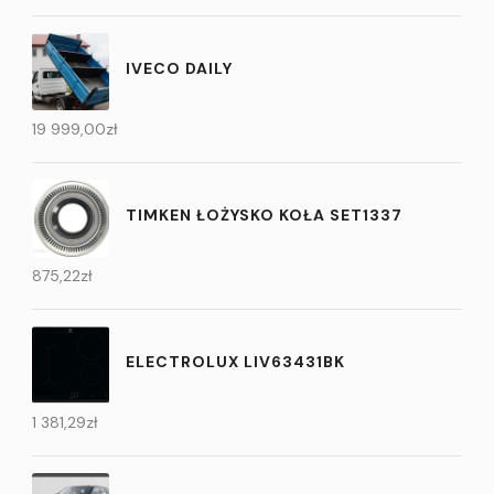
IVECO DAILY
19 999,00
zł
TIMKEN ŁOŻYSKO KOŁA SET1337
875,22
zł
ELECTROLUX LIV63431BK
1 381,29
zł