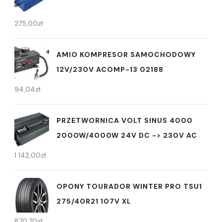
275,00
zł
AMIO KOMPRESOR SAMOCHODOWY
12V/230V ACOMP-13 02188
94,04
zł
PRZETWORNICA VOLT SINUS 4000
2000W/4000W 24V DC -> 230V AC
1 142,00
zł
OPONY TOURADOR WINTER PRO TSU1
275/40R21 107V XL
870,70
zł