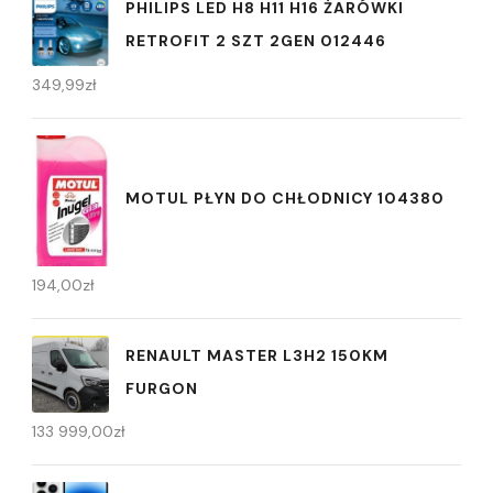
PHILIPS LED H8 H11 H16 ŻARÓWKI
RETROFIT 2 SZT 2GEN 012446
349,99
zł
MOTUL PŁYN DO CHŁODNICY 104380
194,00
zł
RENAULT MASTER L3H2 150KM
FURGON
133 999,00
zł