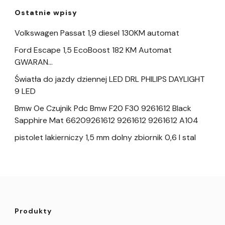
Ostatnie wpisy
Volkswagen Passat 1,9 diesel 130KM automat
Ford Escape 1,5 EcoBoost 182 KM Automat
GWARAN…
Światła do jazdy dziennej LED DRL PHILIPS DAYLIGHT
9 LED
Bmw Oe Czujnik Pdc Bmw F20 F30 9261612 Black
Sapphire Mat 66209261612 9261612 9261612 A104
pistolet lakierniczy 1,5 mm dolny zbiornik 0,6 l stal
Produkty