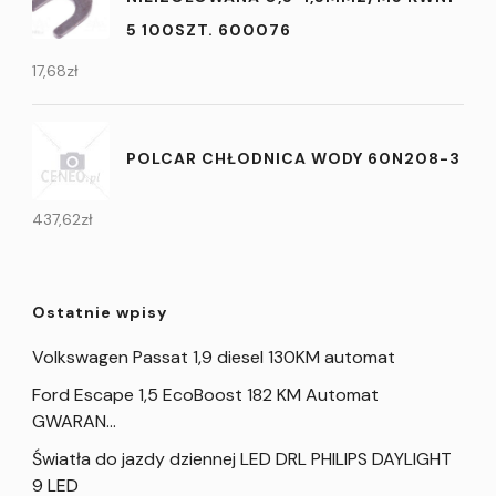
5 100SZT. 600076
17,68
zł
POLCAR CHŁODNICA WODY 60N208-3
437,62
zł
Ostatnie wpisy
Volkswagen Passat 1,9 diesel 130KM automat
Ford Escape 1,5 EcoBoost 182 KM Automat
GWARAN…
Światła do jazdy dziennej LED DRL PHILIPS DAYLIGHT
9 LED