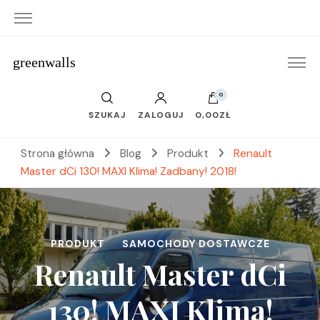
greenwalls
0
SZUKAJ
ZALOGUJ
0,00ZŁ
Strona główna
Blog
Produkt
Renault
Master dCi 130! MAXI Klima! Zadbany! 2018!
PRODUKT
SAMOCHODY DOSTAWCZE
Renault Master dCi
130! MAXI Klima!