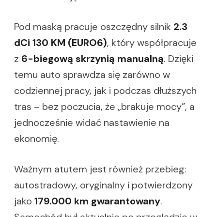
Pod maską pracuje oszczędny silnik
2.3
dCi 130 KM (EURO6)
, który współpracuje
z
6-biegową skrzynią manualną
. Dzięki
temu auto sprawdza się zarówno w
codziennej pracy, jak i podczas dłuższych
tras – bez poczucia, że „brakuje mocy”, a
jednocześnie widać nastawienie na
ekonomię.
Ważnym atutem jest również przebieg:
autostradowy, oryginalny i potwierdzony
jako
179.000 km gwarantowany
.
Samochód był aktualnie po przeglądzie w