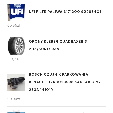
UFI FILTR PALIWA 3171200 92283401
65,85
zł
OPONY KLEBER QUADRAXER 3
205/50R17 93V
510,79
zł
BOSCH CZUJNIK PARKOWANIA
RENAULT 0263023998 KADJAR ORG
253A44101R
99,99
zł