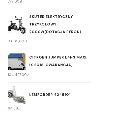
779,00
zł
SKUTER ELEKTRYCZNY
TRZYKOŁOWY
2000W(DOTACJA PFRON)
8 600,00
zł
CITROEN JUMPER L4H3 MAXI,
IX 2018, GWARANCJA, ...
104 427,00
zł
LEMFÖRDER 4245101
64,59
zł