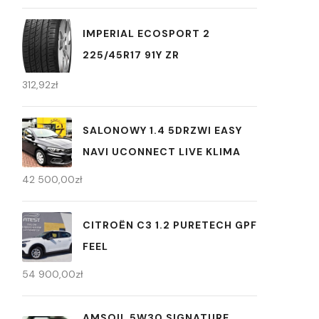
IMPERIAL ECOSPORT 2
225/45R17 91Y ZR
312,92
zł
SALONOWY 1.4 5DRZWI EASY
NAVI UCONNECT LIVE KLIMA
42 500,00
zł
CITROËN C3 1.2 PURETECH GPF
FEEL
54 900,00
zł
AMSOIL 5W30 SIGNATURE