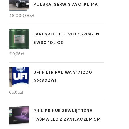
POLSKA, SERWIS ASO, KLIMA
46 000,00
zł
FANFARO OLEJ VOLKSWAGEN
5W30 10L C3
219,25
zł
UFI FILTR PALIWA 3171200
92283401
65,85
zł
PHILIPS HUE ZEWNĘTRZNA
TAŚMA LED Z ZASILACZEM 5M