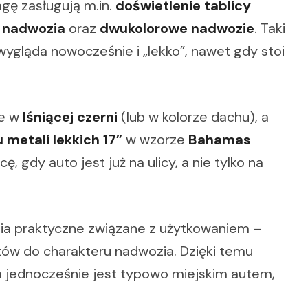
agę zasługują m.in.
doświetlenie tablicy
e nadwozia
oraz
dwukolorowe nadwozie
. Taki
ygląda nowocześnie i „lekko”, nawet gdy stoi
ie w
lśniącej czerni
(lub w kolorze dachu), a
 metali lekkich 17”
w wzorze
Bahamas
cę, gdy auto jest już na ulicy, a nie tylko na
nia praktyczne związane z użytkowaniem –
tów do charakteru nadwozia. Dzięki temu
 a jednocześnie jest typowo miejskim autem,