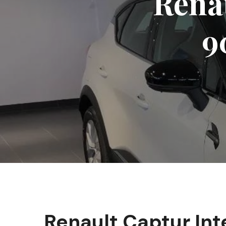
Rena
9
Renault Captur In