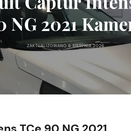
ult Captur Inten
0 NG 2021 Kame
ZAKTUALIZOWANO
6 SIERPNIA 2026
tens TCe 90 NG 2021