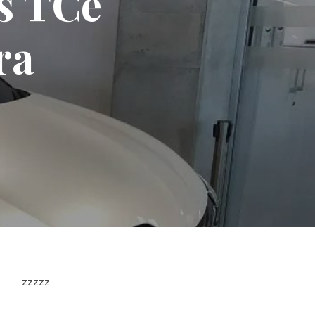
s TCe
ra
zzzzz