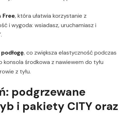
s Free
, która ułatwia korzystanie z
ść i wygoda: wsiadasz, uruchamiasz i
.
 podłogę
, co zwiększa elastyczność podczas
o konsola środkowa z nawiewem do tyłu
owie z tyłu.
eń: podgrzewane
zyb i pakiety CITY oraz