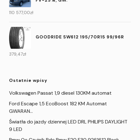
FV-23%, GW.
110 577,00
zł
GOODRIDE SW612 195/70R15 99/96R
379,47
zł
Ostatnie wpisy
Volkswagen Passat 1,9 diesel 130KM automat
Ford Escape 1,5 EcoBoost 182 KM Automat
GWARAN…
Światła do jazdy dziennej LED DRL PHILIPS DAYLIGHT
9 LED
Bmw Oe Czujnik Pdc Bmw F20 F30 9261612 Black