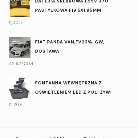
BATERIA SREBROWA 1,55V 370
PASTYLKOWA FI9,5X1,95MM
11,00
zł
FIAT PANDA VAN,FV23%, GW,
DOSTAWA
42 927,00
zł
FONTANNA WEWNĘTRZNA Z
OŚWIETLENIEM LED Z POLI ŻYWI
111,20
zł