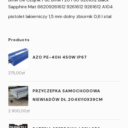
Sapphire Mat 66209261612 9261612 9261612 A104
pistolet lakierniczy 1,5 mm dolny zbiornik 0,6 l stal
Products
AZO PE-40H 450W IP67
275,00
zł
PRZYCZEPKA SAMOCHODOWA
NIEWIADÓW DŁ.204X110X39CM
2 900,00
zł