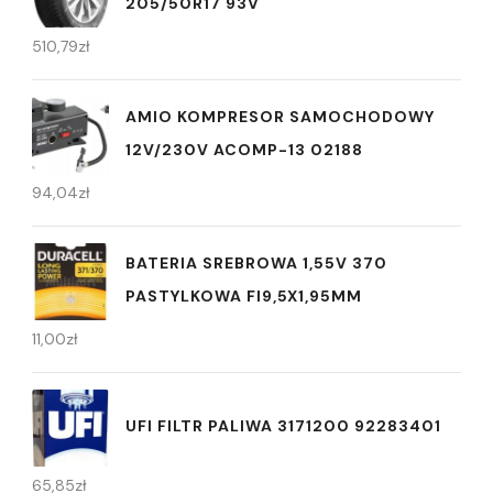
205/50R17 93V
510,79
zł
AMIO KOMPRESOR SAMOCHODOWY
12V/230V ACOMP-13 02188
94,04
zł
BATERIA SREBROWA 1,55V 370
PASTYLKOWA FI9,5X1,95MM
11,00
zł
UFI FILTR PALIWA 3171200 92283401
65,85
zł