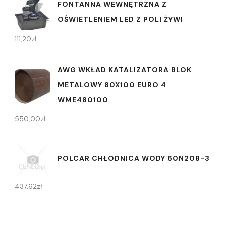
FONTANNA WEWNĘTRZNA Z
OŚWIETLENIEM LED Z POLI ŻYWI
111,20
zł
AWG WKŁAD KATALIZATORA BLOK
METALOWY 80X100 EURO 4
WME480100
550,00
zł
POLCAR CHŁODNICA WODY 60N208-3
437,62
zł