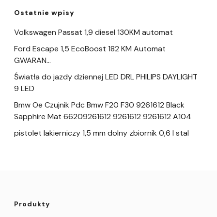
Ostatnie wpisy
Volkswagen Passat 1,9 diesel 130KM automat
Ford Escape 1,5 EcoBoost 182 KM Automat
GWARAN…
Światła do jazdy dziennej LED DRL PHILIPS DAYLIGHT
9 LED
Bmw Oe Czujnik Pdc Bmw F20 F30 9261612 Black
Sapphire Mat 66209261612 9261612 9261612 A104
pistolet lakierniczy 1,5 mm dolny zbiornik 0,6 l stal
Produkty