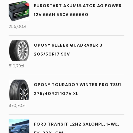
EUROSTART AKUMULATOR AG POWER
12V 55AH 560A 555560
255,00
zł
OPONY KLEBER QUADRAXER 3
205/50R17 93V
510,79
zł
OPONY TOURADOR WINTER PRO TSU1
275/40R21 107V XL
870,70
zł
FORD TRANSIT L2H2 SALONPL, 1-WŁ,