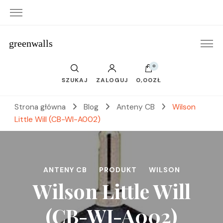
greenwalls
0
SZUKAJ
ZALOGUJ
0,00ZŁ
Strona główna
Blog
Anteny CB
Wilson
Little Will (CB-WI-A002)
ANTENY CB
PRODUKT
WILSON
Wilson Little Will
(CB-WI-A002)