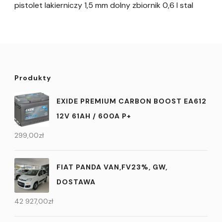
pistolet lakierniczy 1,5 mm dolny zbiornik 0,6 l stal
Produkty
EXIDE PREMIUM CARBON BOOST EA612
12V 61AH / 600A P+
299,00
zł
FIAT PANDA VAN,FV23%, GW,
DOSTAWA
42 927,00
zł