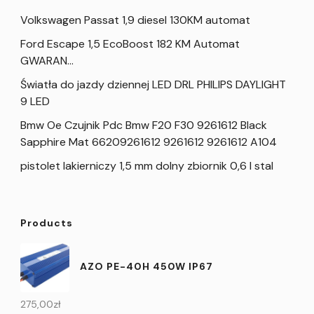
Volkswagen Passat 1,9 diesel 130KM automat
Ford Escape 1,5 EcoBoost 182 KM Automat
GWARAN…
Światła do jazdy dziennej LED DRL PHILIPS DAYLIGHT
9 LED
Bmw Oe Czujnik Pdc Bmw F20 F30 9261612 Black
Sapphire Mat 66209261612 9261612 9261612 A104
pistolet lakierniczy 1,5 mm dolny zbiornik 0,6 l stal
Products
AZO PE-40H 450W IP67
275,00
zł