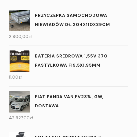
PRZYCZEPKA SAMOCHODOWA
NIEWIADÓW DŁ.204X110X39CM
2 900,00
zł
BATERIA SREBROWA 1,55V 370
PASTYLKOWA FI9,5X1,95MM
11,00
zł
FIAT PANDA VAN,FV23%, GW,
DOSTAWA
42 927,00
zł