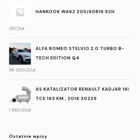
HANKOOK W462 205/60R16 92H
397,31
zł
ALFA ROMEO STELVIO 2.0 TURBO B-
TECH EDITION Q4
118 000,00
zł
AS KATALIZATOR RENAULT KADJAR 16I
TCE 163 KM , 2016 30229
1 960,00
zł
Ostatnie wpisy