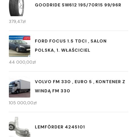
GOODRIDE SW612 195/70R15 99/96R
379,47
zł
FORD FOCUS 1.5 TDCI , SALON
POLSKA, 1. WŁAŚCICIEL
44 000,00
zł
VOLVO FM 330 , EURO 5 , KONTENER Z
WINDĄ FM 330
105 000,00
zł
LEMFÖRDER 4245101