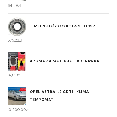
64,59
zł
TIMKEN ŁOŻYSKO KOŁA SET1337
875,22
zł
AROMA ZAPACH DUO TRUSKAWKA
14,99
zł
OPEL ASTRA 1.9 CDTI , KLIMA,
TEMPOMAT
10 500,00
zł