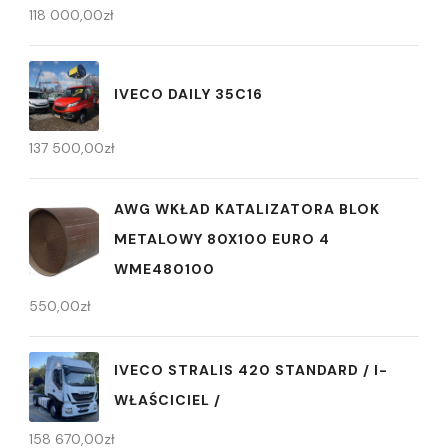
118 000,00
zł
IVECO DAILY 35C16
137 500,00
zł
AWG WKŁAD KATALIZATORA BLOK
METALOWY 80X100 EURO 4
WME480100
550,00
zł
IVECO STRALIS 420 STANDARD / I-
WŁAŚCICIEL /
158 670,00
zł