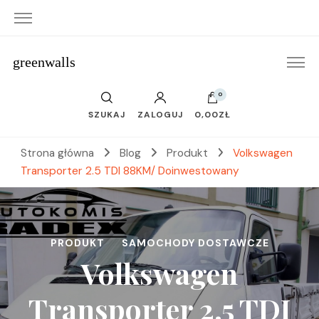
greenwalls
0
SZUKAJ
ZALOGUJ
0,00ZŁ
Strona główna
Blog
Produkt
Volkswagen
Transporter 2.5 TDI 88KM/ Doinwestowany
PRODUKT
SAMOCHODY DOSTAWCZE
Volkswagen
Transporter 2.5 TDI