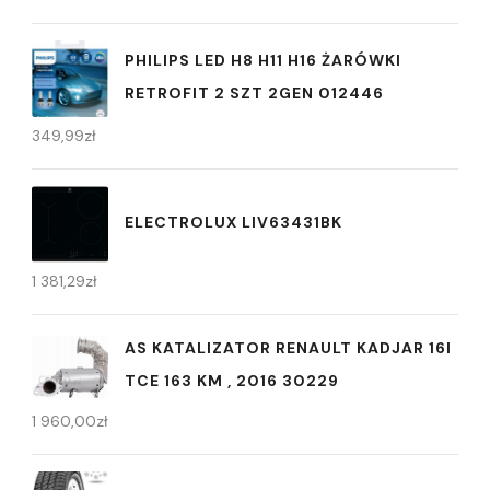
PHILIPS LED H8 H11 H16 ŻARÓWKI
RETROFIT 2 SZT 2GEN 012446
349,99
zł
ELECTROLUX LIV63431BK
1 381,29
zł
AS KATALIZATOR RENAULT KADJAR 16I
TCE 163 KM , 2016 30229
1 960,00
zł