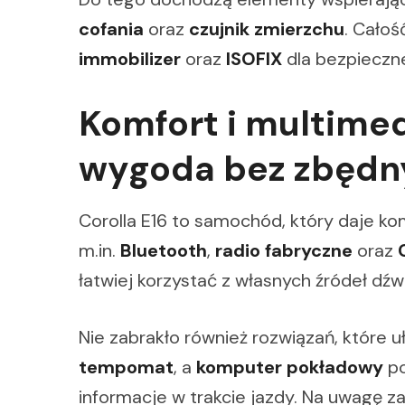
cofania
oraz
czujnik zmierzchu
. Całoś
immobilizer
oraz
ISOFIX
dla bezpieczn
Komfort i multime
wygoda bez zbędny
Corolla E16 to samochód, który daje ko
m.in.
Bluetooth
,
radio fabryczne
oraz
łatwiej korzystać z własnych źródeł dźw
Nie zabrakło również rozwiązań, które u
tempomat
, a
komputer pokładowy
po
informacje w trakcie jazdy. Na uwagę z