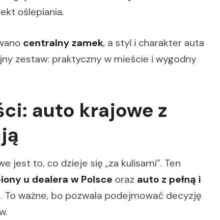
ekt oślepiania.
owano
centralny zamek
, a styl i charakter auta
ójny zestaw: praktyczny w mieście i wygodny
ści: auto krajowe z
ją
est to, co dzieje się „za kulisami”. Ten
ony u dealera w Polsce
oraz
auto z pełną i
ą
. To ważne, bo pozwala podejmować decyzję
w.