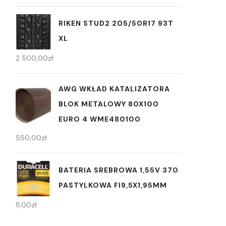
RIKEN STUD2 205/50R17 93T
XL
2 500,00
zł
AWG WKŁAD KATALIZATORA
BLOK METALOWY 80X100
EURO 4 WME480100
550,00
zł
BATERIA SREBROWA 1,55V 370
PASTYLKOWA FI9,5X1,95MM
11,00
zł