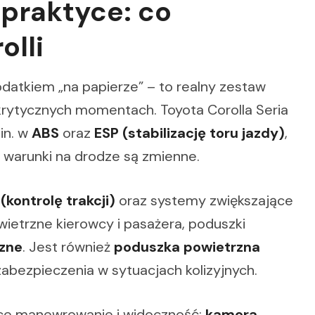
praktyce: co
olli
odatkiem „na papierze” – to realny zestaw
 krytycznych momentach. Toyota Corolla Seria
in. w
ABS
oraz
ESP (stabilizację toru jazdy)
,
 warunki na drodze są zmienne.
(kontrolę trakcji)
oraz systemy zwiększające
wietrzne kierowcy i pasażera, poduszki
rzne
. Jest również
poduszka powietrzna
zabezpieczenia w sytuacjach kolizyjnych.
ce manewrowanie i widoczność:
kamera