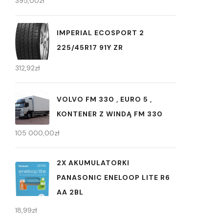
395,00
zł
IMPERIAL ECOSPORT 2
225/45R17 91Y ZR
312,92
zł
VOLVO FM 330 , EURO 5 ,
KONTENER Z WINDĄ FM 330
105 000,00
zł
2X AKUMULATORKI
PANASONIC ENELOOP LITE R6
AA 2BL
18,99
zł