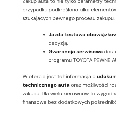
Zakup auta to nie tylko parametry techn
przypadku podkreślono kilka elementó
szukających pewnego procesu zakupu.
Jazda testowa obowiązko
decyzją.
Gwarancja serwisowa
dostę
programu TOYOTA PEWNE A
W ofercie jest też informacja o
udokume
technicznego auta
oraz możliwości r
zakupu. Dla wielu kierowców to wygod
finansowe bez dodatkowych pośrednik