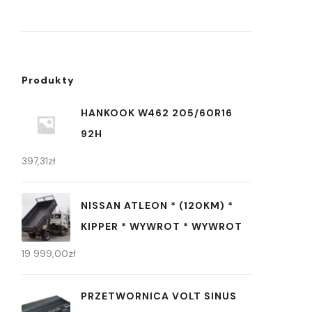
Produkty
HANKOOK W462 205/60R16
92H
397,31
zł
NISSAN ATLEON * (120KM) *
KIPPER * WYWROT * WYWROT
19 999,00
zł
PRZETWORNICA VOLT SINUS