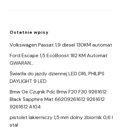
Ostatnie wpisy
Volkswagen Passat 1,9 diesel 130KM automat
Ford Escape 1,5 EcoBoost 182 KM Automat
GWARAN…
Światła do jazdy dziennej LED DRL PHILIPS
DAYLIGHT 9 LED
Bmw Oe Czujnik Pdc Bmw F20 F30 9261612
Black Sapphire Mat 66209261612 9261612
9261612 A104
pistolet lakierniczy 1,5 mm dolny zbiornik 0,6 l
stal