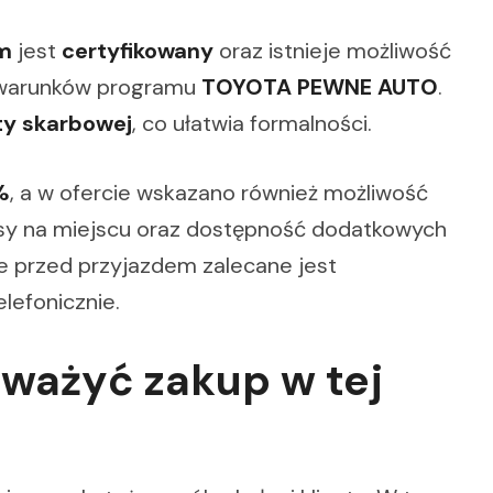
ym
jest
certyfikowany
oraz istnieje możliwość
u warunków programu
TOYOTA PEWNE AUTO
.
ty skarbowej
, co ułatwia formalności.
%
, a w ofercie wskazano również możliwość
isy na miejscu oraz dostępność dodatkowych
że przed przyjazdem zalecane jest
lefonicznie.
zważyć zakup w tej