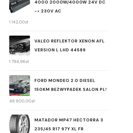
4000 2000W/4000W 24V DC
-> 230V AC
1 142,00
zł
VALEO REFLEKTOR XENON AFL
VERSION L LHD 44589
1 794,96
zł
FORD MONDEO 2.0 DIESEL
150KM BEZWYPADEK SALON PL!
48 800,00
zł
MATADOR MP47 HECTORRA 3
235/45 R17 97Y XL FR