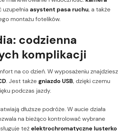
ć uzupełnia
asystent pasa ruchu
, a także
ego montażu fotelików.
dia: codzienna
ch komplikacji
mfort na co dzień. W wyposażeniu znajdziesz
CD
. Jest także
gniazdo USB
, dzięki czemu
ięku podczas jazdy.
łatwiają dłuższe podróże. W aucie działa
zwala na bieżąco kontrolować wybrane
asługuje też
elektrochromatyczne lusterko