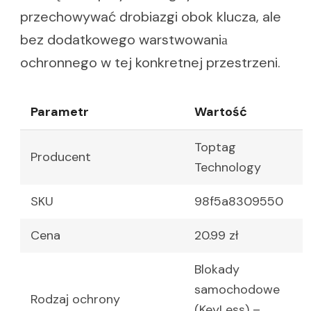
przechowywać drobiazgi obok klucza, ale
bez dodatkowego warstwowaniа
ochronnego w tej konkretnej przestrzeni.
Parametr
Wartość
Toptag
Producent
Technology
SKU
98f5a8309550
Cena
20.99 zł
Blokady
samochodowe
Rodzaj ochrony
(KeyLess) –