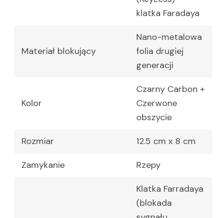
klatka Faradaya
Nano-metalowa
Materiał blokujący
folia drugiej
generacji
Czarny Carbon +
Kolor
Czerwone
obszycie
Rozmiar
12.5 cm x 8 cm
Zamykanie
Rzepy
Klatka Farradaya
(blokada
sygnału