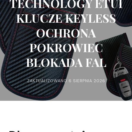
TECHNOLOGY ETUI
KLUCZE KEYLESS
OCHRONA
POKROWIEC
BLOKADA FAL
ZAKTUALIZOWANO
6 SIERPNIA 2026