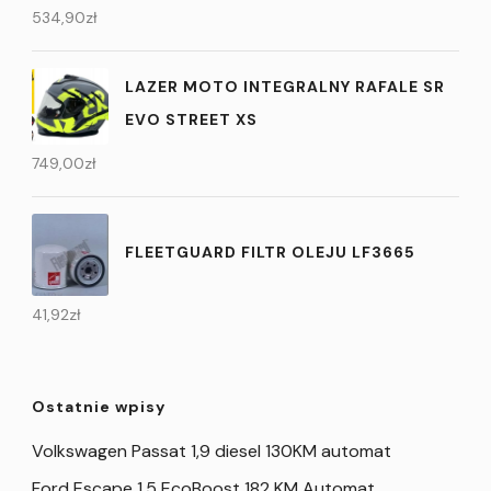
534,90
zł
LAZER MOTO INTEGRALNY RAFALE SR
EVO STREET XS
749,00
zł
FLEETGUARD FILTR OLEJU LF3665
41,92
zł
Ostatnie wpisy
Volkswagen Passat 1,9 diesel 130KM automat
Ford Escape 1,5 EcoBoost 182 KM Automat