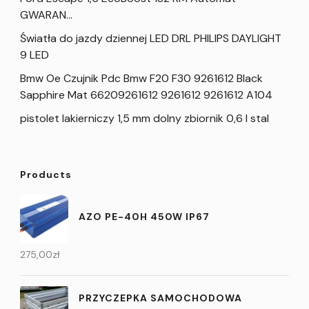
GWARAN…
Światła do jazdy dziennej LED DRL PHILIPS DAYLIGHT
9 LED
Bmw Oe Czujnik Pdc Bmw F20 F30 9261612 Black
Sapphire Mat 66209261612 9261612 9261612 A104
pistolet lakierniczy 1,5 mm dolny zbiornik 0,6 l stal
Products
AZO PE-40H 450W IP67
275,00
zł
PRZYCZEPKA SAMOCHODOWA