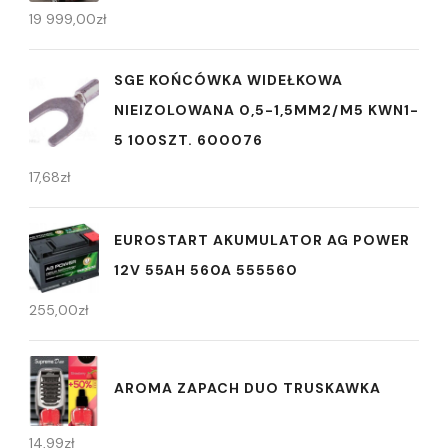
19 999,00
zł
SGE KOŃCÓWKA WIDEŁKOWA
NIEIZOLOWANA 0,5-1,5MM2/M5 KWN1-
5 100SZT. 600076
17,68
zł
EUROSTART AKUMULATOR AG POWER
12V 55AH 560A 555560
255,00
zł
AROMA ZAPACH DUO TRUSKAWKA
14,99
zł