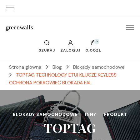
greenwalls
0
SZUKAJ
ZALOGUJ
0,00ZŁ
Strona główna
Blog
Blokady samochodowe
TOPTAG TECHNOLOGY ETUI KLUCZE KEYLESS
OCHRONA POKROWIEC BLOKADA FAL
BLOKADY SAMOCHODOWE
INNY
PRODUKT
TOPTAG