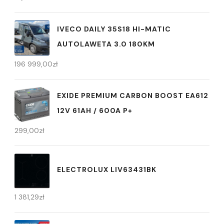
IVECO DAILY 35S18 HI-MATIC
AUTOLAWETA 3.0 180KM
196 999,00
zł
EXIDE PREMIUM CARBON BOOST EA612
12V 61AH / 600A P+
299,00
zł
ELECTROLUX LIV63431BK
1 381,29
zł