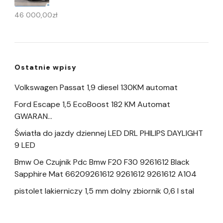
46 000,00
zł
Ostatnie wpisy
Volkswagen Passat 1,9 diesel 130KM automat
Ford Escape 1,5 EcoBoost 182 KM Automat
GWARAN…
Światła do jazdy dziennej LED DRL PHILIPS DAYLIGHT
9 LED
Bmw Oe Czujnik Pdc Bmw F20 F30 9261612 Black
Sapphire Mat 66209261612 9261612 9261612 A104
pistolet lakierniczy 1,5 mm dolny zbiornik 0,6 l stal