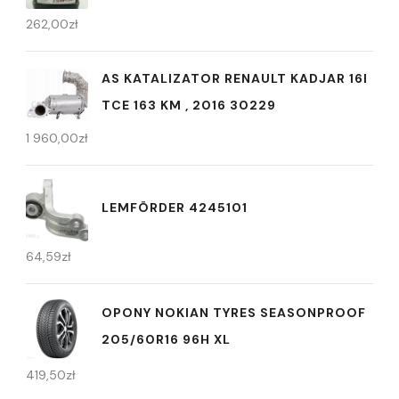
262,00
zł
AS KATALIZATOR RENAULT KADJAR 16I
TCE 163 KM , 2016 30229
1 960,00
zł
LEMFÖRDER 4245101
64,59
zł
OPONY NOKIAN TYRES SEASONPROOF
205/60R16 96H XL
419,50
zł