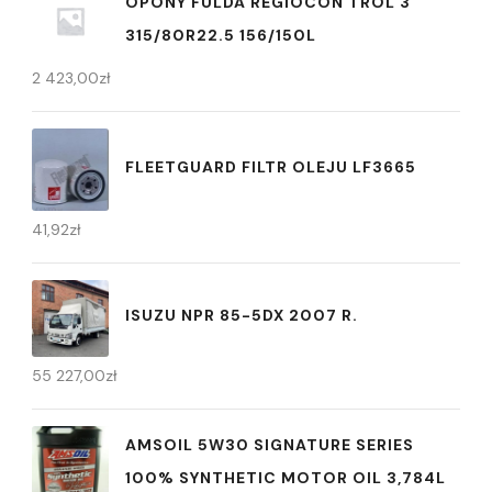
OPONY FULDA REGIOCON TROL 3
315/80R22.5 156/150L
2 423,00
zł
FLEETGUARD FILTR OLEJU LF3665
41,92
zł
ISUZU NPR 85-5DX 2007 R.
55 227,00
zł
AMSOIL 5W30 SIGNATURE SERIES
100% SYNTHETIC MOTOR OIL 3,784L