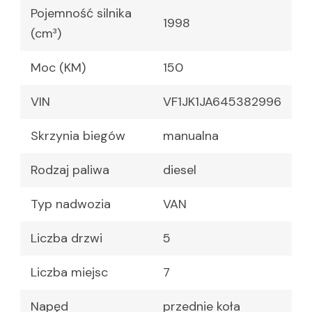
Pojemność silnika
1998
(cm³)
Moc (KM)
150
VIN
VF1JK1JA645382996
Skrzynia biegów
manualna
Rodzaj paliwa
diesel
Typ nadwozia
VAN
Liczba drzwi
5
Liczba miejsc
7
Napęd
przednie koła