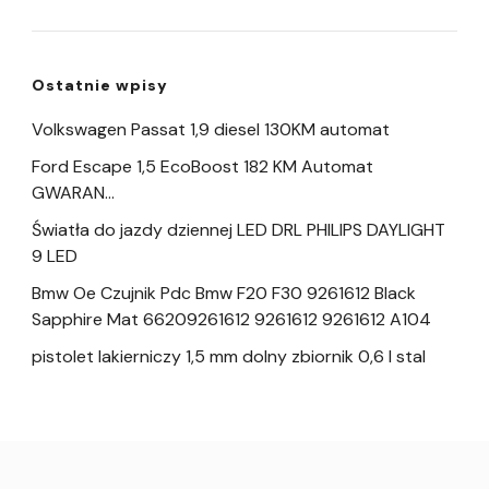
Ostatnie wpisy
Volkswagen Passat 1,9 diesel 130KM automat
Ford Escape 1,5 EcoBoost 182 KM Automat
GWARAN…
Światła do jazdy dziennej LED DRL PHILIPS DAYLIGHT
9 LED
Bmw Oe Czujnik Pdc Bmw F20 F30 9261612 Black
Sapphire Mat 66209261612 9261612 9261612 A104
pistolet lakierniczy 1,5 mm dolny zbiornik 0,6 l stal