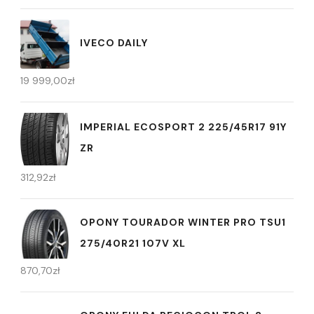
IVECO DAILY
19 999,00
zł
IMPERIAL ECOSPORT 2 225/45R17 91Y
ZR
312,92
zł
OPONY TOURADOR WINTER PRO TSU1
275/40R21 107V XL
870,70
zł