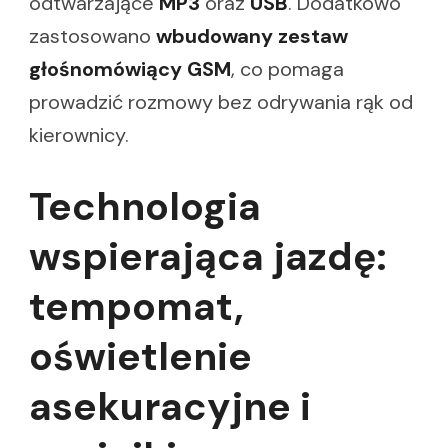
odtwarzające
MP3
oraz
USB
. Dodatkowo
zastosowano
wbudowany zestaw
głośnomówiący GSM
, co pomaga
prowadzić rozmowy bez odrywania rąk od
kierownicy.
Technologia
wspierająca jazdę:
tempomat,
oświetlenie
asekuracyjne i