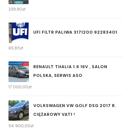
239,90
zł
UFI FILTR PALIWA 3171200 92283401
65,85
zł
RENAULT THALIA 1.6 16V , SALON
POLSKA, SERWIS ASO
17 000,00
zł
VOLKSWAGEN VW GOLF DSG 2017 R.
CIĘŻAROWY VAT1 !
54 900,00
zł