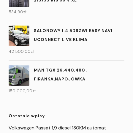
215/55 R18 99 V XL
534,90
zł
SALONOWY 1.4 5DRZWI EASY NAVI
UCONNECT LIVE KLIMA
42 500,00
zł
MAN TGX 26.440.480 ;
FIRANKA,NAPOJÓWKA
150 000,00
zł
Ostatnie wpisy
Volkswagen Passat 1,9 diesel 130KM automat