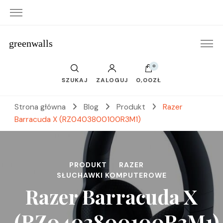
greenwalls
0
SZUKAJ
ZALOGUJ
0,00ZŁ
Strona główna
Blog
Produkt
Razer
Barracuda X (RZ0403800100R3M1)
PRODUKT
RAZER
SŁUCHAWKI KOMPUTEROWE
Razer Barracuda X
(RZ0403800100R3M1)