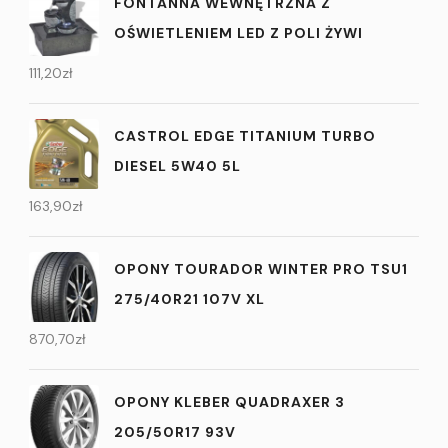
FONTANNA WEWNĘTRZNA Z
OŚWIETLENIEM LED Z POLI ŻYWI
111,20
zł
CASTROL EDGE TITANIUM TURBO
DIESEL 5W40 5L
163,90
zł
OPONY TOURADOR WINTER PRO TSU1
275/40R21 107V XL
870,70
zł
OPONY KLEBER QUADRAXER 3
205/50R17 93V