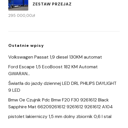
ZESTAW PRZEJAZ
295 000,00
zł
Ostatnie wpisy
Volkswagen Passat 1,9 diesel 130KM automat
Ford Escape 1,5 EcoBoost 182 KM Automat
GWARAN…
Światła do jazdy dziennej LED DRL PHILIPS DAYLIGHT
9 LED
Bmw Oe Czujnik Pdc Bmw F20 F30 9261612 Black
Sapphire Mat 66209261612 9261612 9261612 A104
pistolet lakierniczy 1,5 mm dolny zbiornik 0,6 l stal