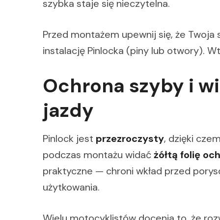
szybka staje się nieczytelna.
Przed montażem upewnij się, że Twoja
instalację Pinlocka (piny lub otwory). 
Ochrona szyby i w
jazdy
Pinlock jest
przezroczysty
, dzięki cze
podczas montażu widać
żółtą folię oc
praktyczne — chroni wkład przed porys
użytkowania.
Wielu motocyklistów docenia to, że roz