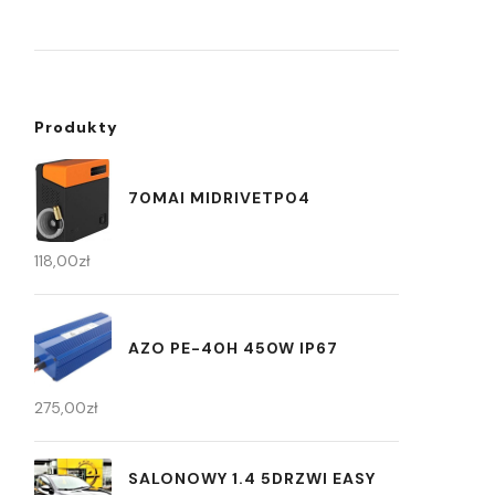
Produkty
70MAI MIDRIVETP04
118,00
zł
AZO PE-40H 450W IP67
275,00
zł
SALONOWY 1.4 5DRZWI EASY