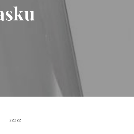
asku
zzzzz