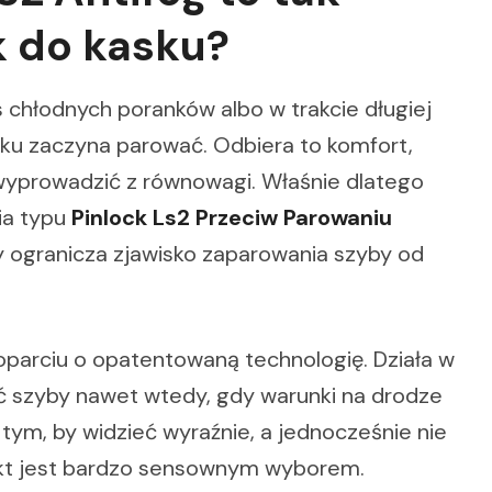
 do kasku?
chłodnych poranków albo w trakcie długiej
sku zaczyna parować. Odbiera to komfort,
 wyprowadzić z równowagi. Właśnie dlatego
ia typu
Pinlock Ls2 Przeciw Parowaniu
óry ogranicza zjawisko zaparowania szyby od
 oparciu o opatentowaną technologię. Działa w
ść szyby nawet wtedy, gdy warunki na drodze
a tym, by widzieć wyraźnie, a jednocześnie nie
ukt jest bardzo sensownym wyborem.