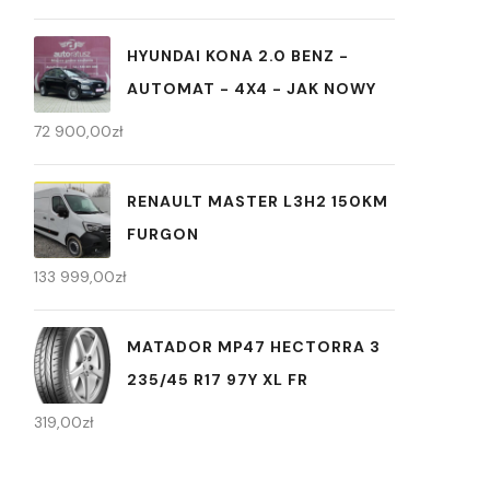
HYUNDAI KONA 2.0 BENZ -
AUTOMAT - 4X4 - JAK NOWY
72 900,00
zł
RENAULT MASTER L3H2 150KM
FURGON
133 999,00
zł
MATADOR MP47 HECTORRA 3
235/45 R17 97Y XL FR
319,00
zł