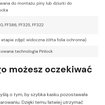
ana do montażu: piny lub dziurki do
ocka
70, FF386, FF325, FF322
 etapie zdjęć widoczna żółta folia ochronna)
towana technologia Pinlock
ego możesz oczekiwać
yślą o tym, by szybka kasku pozostawała
parowaniu. Dzięki temu łatwiej utrzymać