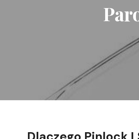
Par
Dlaczego Pinlock L