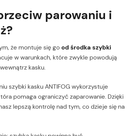
przeciw parowaniu i
ż?
tym, że montuje się go
od środka szybki
racuje w warunkach, które zwykle powodują
i wewnątrz kasku.
niu szybki kasku ANTIFOG wykorzystuje
która pomaga ograniczyć zaparowanie. Dzięki
asz lepszą kontrolę nad tym, co dzieje się na
ie: szybka kasku powinna być