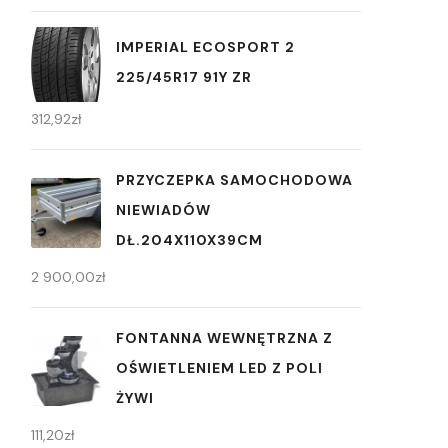
IMPERIAL ECOSPORT 2
225/45R17 91Y ZR
312,92
zł
PRZYCZEPKA SAMOCHODOWA
NIEWIADÓW
DŁ.204X110X39CM
2 900,00
zł
FONTANNA WEWNĘTRZNA Z
OŚWIETLENIEM LED Z POLI
ŻYWI
111,20
zł