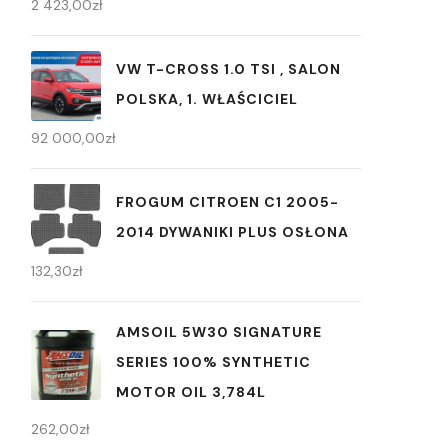
2 423,00
zł
VW T-CROSS 1.0 TSI , SALON
POLSKA, 1. WŁAŚCICIEL
92 000,00
zł
FROGUM CITROEN C1 2005-
2014 DYWANIKI PLUS OSŁONA
132,30
zł
AMSOIL 5W30 SIGNATURE
SERIES 100% SYNTHETIC
MOTOR OIL 3,784L
262,00
zł