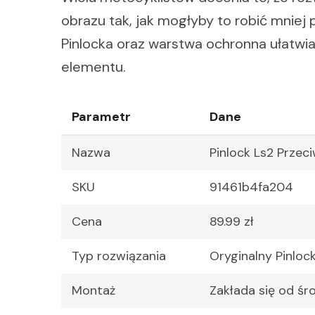
obrazu tak, jak mogłyby to robić mniej
Pinlocka oraz warstwa ochronna ułatwia
elementu.
Parametr
Dane
Nazwa
Pinlock Ls2 Przec
SKU
91461b4fa204
Cena
89.99 zł
Typ rozwiązania
Oryginalny Pinloc
Montaż
Zakłada się od śr