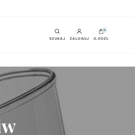
0
SZUKAJ
ZALOGUJ
0,00ZŁ
iw