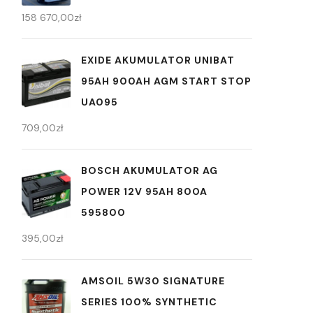
158 670,00
zł
EXIDE AKUMULATOR UNIBAT
95AH 900AH AGM START STOP
UA095
709,00
zł
BOSCH AKUMULATOR AG
POWER 12V 95AH 800A
595800
395,00
zł
AMSOIL 5W30 SIGNATURE
SERIES 100% SYNTHETIC