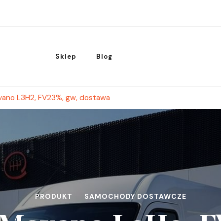
Sklep
Blog
vano L3H2, FV23%, gw, dostawa
PRODUKT
SAMOCHODY DOSTAWCZE