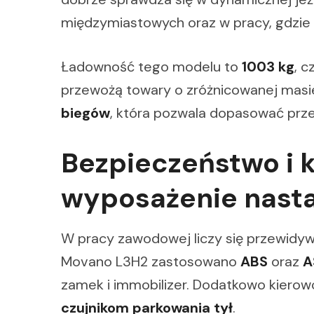
międzymiastowych oraz w pracy, gdzie l
Ładowność tego modelu to
1003 kg
, c
przewożą towary o zróżnicowanej masi
biegów
, która pozwala dopasować prze
Bezpieczeństwo i 
wyposażenie nast
W pracy zawodowej liczy się przewidyw
Movano L3H2 zastosowano
ABS
oraz
A
zamek i immobilizer. Dodatkowo kiero
czujnikom parkowania tył
.