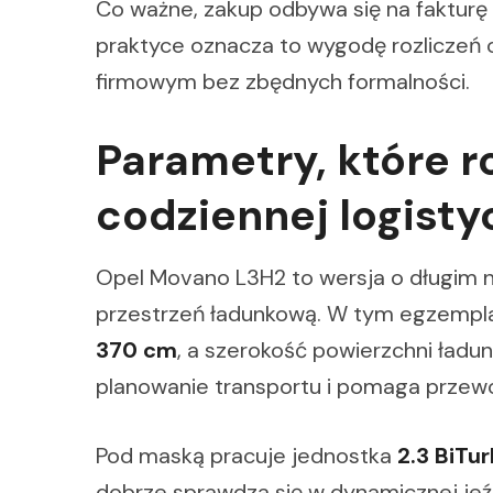
Co ważne, zakup odbywa się na fakturę 
praktyce oznacza to wygodę rozliczeń 
firmowym bez zbędnych formalności.
Parametry, które r
codziennej logisty
Opel Movano L3H2 to wersja o długim n
przestrzeń ładunkową. W tym egzempla
370 cm
, a szerokość powierzchni ładu
planowanie transportu i pomaga przewoz
Pod maską pracuje jednostka
2.3 BiTu
dobrze sprawdza się w dynamicznej jeźd