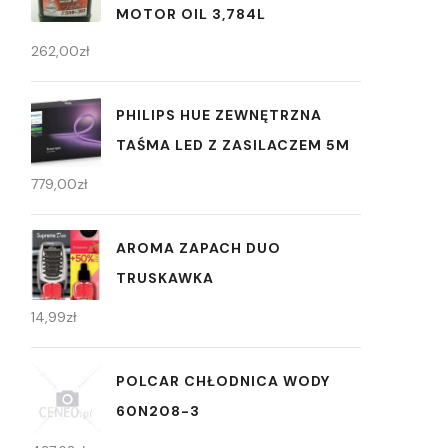
MOTOR OIL 3,784L
262,00
zł
PHILIPS HUE ZEWNĘTRZNA
TAŚMA LED Z ZASILACZEM 5M
779,00
zł
AROMA ZAPACH DUO
TRUSKAWKA
14,99
zł
POLCAR CHŁODNICA WODY
60N208-3