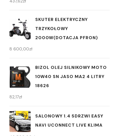
437,62
zł
SKUTER ELEKTRYCZNY
TRZYKOŁOWY
2000W(DOTACJA PFRON)
8 600,00
zł
BIZOL OLEJ SILNIKOWY MOTO
10W40 SN JASO MA2 4 LITRY
18626
82,17
zł
SALONOWY 1.4 5DRZWI EASY
NAVI UCONNECT LIVE KLIMA