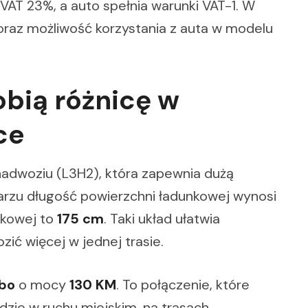
VAT 23%, a auto spełnia warunki VAT-1. W
oraz możliwość korzystania z auta w modelu
obią różnicę w
ce
adwoziu (L3H2), która zapewnia dużą
rzu długość powierzchni ładunkowej wynosi
nkowej to
175 cm
. Taki układ ułatwia
ić więcej w jednej trasie.
rbo
o mocy
130 KM
. To połączenie, które
zie w ruchu miejskim, na trasach