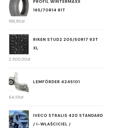
PROFIL WINTERMAXX
165/70R14 81T
196,90
zł
RIKEN STUD2 205/50R17 93T
XL
2 500,00
zł
LEMFÖRDER 4245101
64,59
zł
IVECO STRALIS 420 STANDARD
/ I-WŁAŚCICIEL /