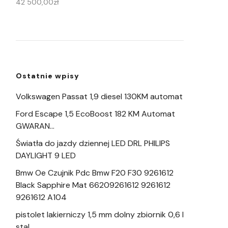
42 500,00
zł
Ostatnie wpisy
Volkswagen Passat 1,9 diesel 130KM automat
Ford Escape 1,5 EcoBoost 182 KM Automat
GWARAN…
Światła do jazdy dziennej LED DRL PHILIPS
DAYLIGHT 9 LED
Bmw Oe Czujnik Pdc Bmw F20 F30 9261612
Black Sapphire Mat 66209261612 9261612
9261612 A104
pistolet lakierniczy 1,5 mm dolny zbiornik 0,6 l
stal