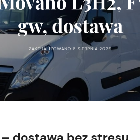
 Movano L3H2, F
gw, dostawa
ZAKTUALIZOWANO
6 SIERPNIA 2026
– dostawa bez stresu