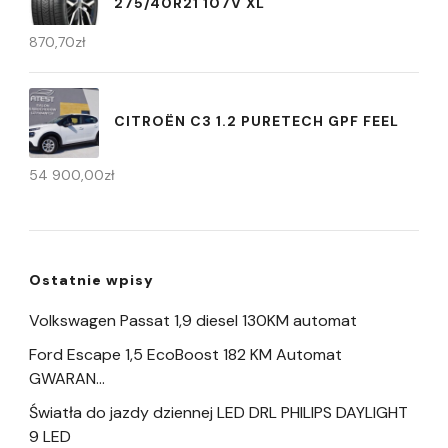
275/40R21 107V XL
870,70
zł
CITROËN C3 1.2 PURETECH GPF FEEL
54 900,00
zł
Ostatnie wpisy
Volkswagen Passat 1,9 diesel 130KM automat
Ford Escape 1,5 EcoBoost 182 KM Automat
GWARAN…
Światła do jazdy dziennej LED DRL PHILIPS DAYLIGHT
9 LED