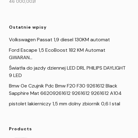
46 000,00
zł
Ostatnie wpisy
Volkswagen Passat 1,9 diesel 130KM automat
Ford Escape 1,5 EcoBoost 182 KM Automat
GWARAN…
Światła do jazdy dziennej LED DRL PHILIPS DAYLIGHT
9 LED
Bmw Oe Czujnik Pdc Bmw F20 F30 9261612 Black
Sapphire Mat 66209261612 9261612 9261612 A104
pistolet lakierniczy 1,5 mm dolny zbiornik 0,6 l stal
Products