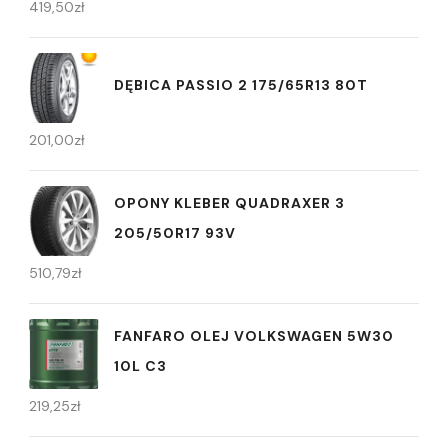
419,50
zł
DĘBICA PASSIO 2 175/65R13 80T
201,00
zł
OPONY KLEBER QUADRAXER 3
205/50R17 93V
510,79
zł
FANFARO OLEJ VOLKSWAGEN 5W30
10L C3
219,25
zł