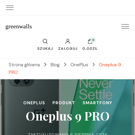
greenwalls
0
SZUKAJ
ZALOGUJ
0,00ZŁ
Strona główna
Blog
OnePlus
Oneplus 9
PRO
ONEPLUS
PRODUKT
SMARTFONY
Oneplus 9 PRO
ZAKTUALIZOWANO
6 SIERPNIA 2026