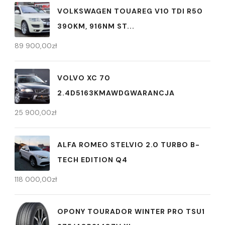
VOLKSWAGEN TOUAREG V10 TDI R50
390KM, 916NM ST...
89 900,00
zł
VOLVO XC 70
2.4D5163KMAWDGWARANCJA
25 900,00
zł
ALFA ROMEO STELVIO 2.0 TURBO B-
TECH EDITION Q4
118 000,00
zł
OPONY TOURADOR WINTER PRO TSU1