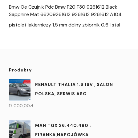
Bmw Oe Czujnik Pdc Bmw F20 F30 9261612 Black
Sapphire Mat 66209261612 9261612 9261612 A104
pistolet lakierniczy 1,5 mm dolny zbiornik 0,6 l stal
Produkty
RENAULT THALIA 1.6 16V , SALON
POLSKA, SERWIS ASO
17 000,00
zł
MAN TGX 26.440.480 ;
FIRANKA,NAPOJÓWKA