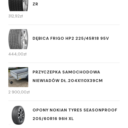
ZR
312,92
zł
DĘBICA FRIGO HP2 225/45R18 95V
444,00
zł
PRZYCZEPKA SAMOCHODOWA
NIEWIADÓW DŁ.204X110X39CM
2 900,00
zł
OPONY NOKIAN TYRES SEASONPROOF
205/60R16 96H XL