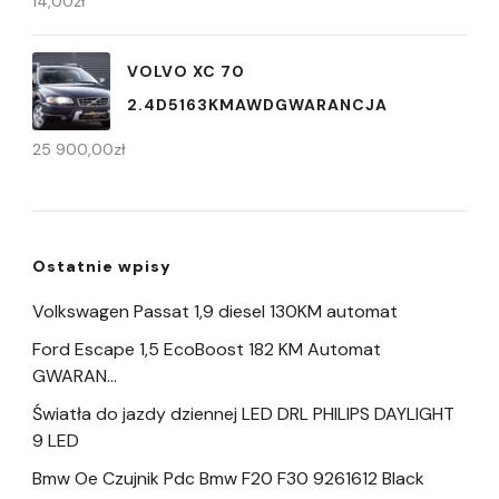
14,00
zł
VOLVO XC 70
2.4D5163KMAWDGWARANCJA
25 900,00
zł
Ostatnie wpisy
Volkswagen Passat 1,9 diesel 130KM automat
Ford Escape 1,5 EcoBoost 182 KM Automat
GWARAN…
Światła do jazdy dziennej LED DRL PHILIPS DAYLIGHT
9 LED
Bmw Oe Czujnik Pdc Bmw F20 F30 9261612 Black