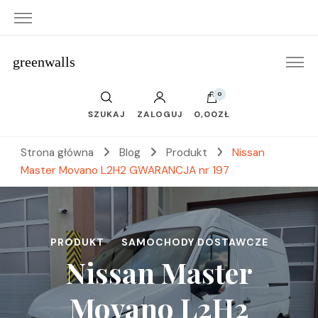
greenwalls
0
SZUKAJ
ZALOGUJ
0,00ZŁ
Strona główna
Blog
Produkt
Nissan
Master Movano L2H2 GWARANCJA nr 197
PRODUKT
SAMOCHODY DOSTAWCZE
Nissan Master
Movano L2H2