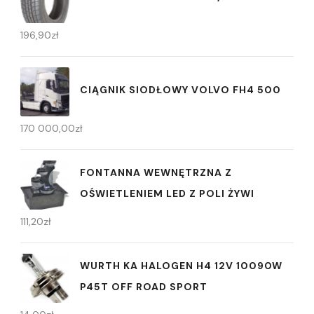
196,90
zł
CIĄGNIK SIODŁOWY VOLVO FH4 500
170 000,00
zł
FONTANNA WEWNĘTRZNA Z
OŚWIETLENIEM LED Z POLI ŻYWI
111,20
zł
WURTH KA HALOGEN H4 12V 10090W
P45T OFF ROAD SPORT