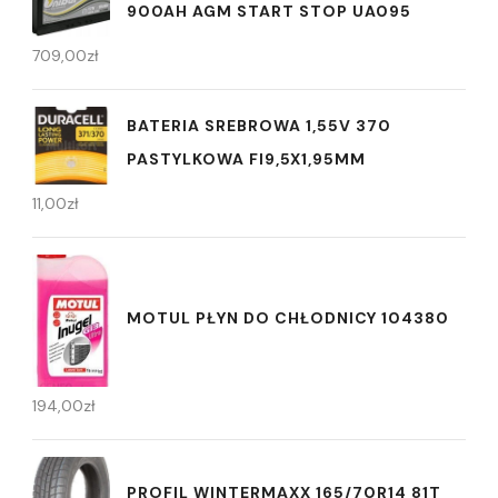
900AH AGM START STOP UA095
709,00
zł
BATERIA SREBROWA 1,55V 370
PASTYLKOWA FI9,5X1,95MM
11,00
zł
MOTUL PŁYN DO CHŁODNICY 104380
194,00
zł
PROFIL WINTERMAXX 165/70R14 81T