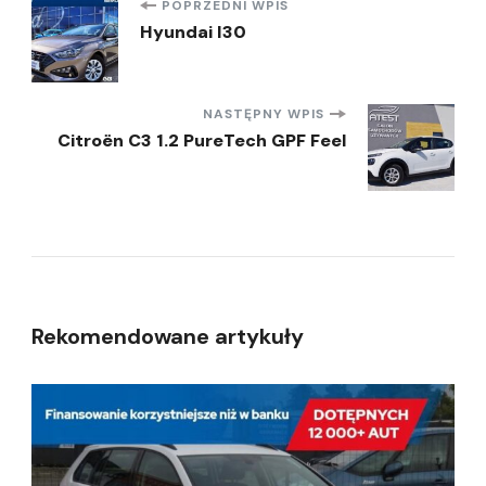
Nawigacja
POPRZEDNI WPIS
Hyundai I30
wpisu
NASTĘPNY WPIS
Citroën C3 1.2 PureTech GPF Feel
Rekomendowane artykuły