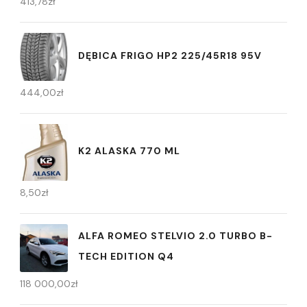
413,78
zł
DĘBICA FRIGO HP2 225/45R18 95V
444,00
zł
K2 ALASKA 770 ML
8,50
zł
ALFA ROMEO STELVIO 2.0 TURBO B-
TECH EDITION Q4
118 000,00
zł