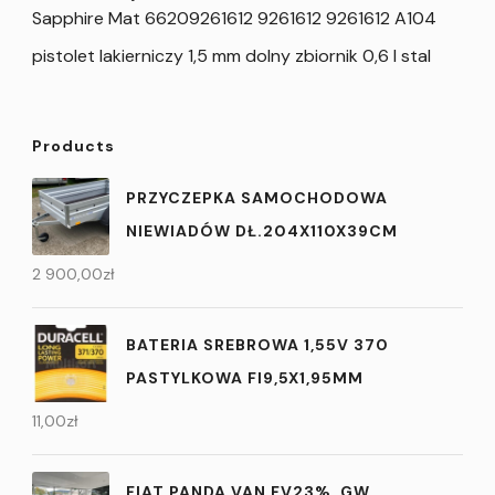
Sapphire Mat 66209261612 9261612 9261612 A104
pistolet lakierniczy 1,5 mm dolny zbiornik 0,6 l stal
Products
PRZYCZEPKA SAMOCHODOWA
NIEWIADÓW DŁ.204X110X39CM
2 900,00
zł
BATERIA SREBROWA 1,55V 370
PASTYLKOWA FI9,5X1,95MM
11,00
zł
FIAT PANDA VAN,FV23%, GW,