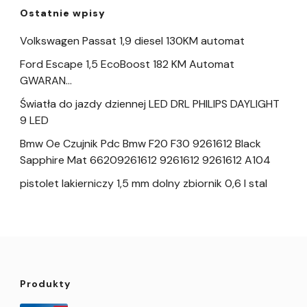
Ostatnie wpisy
Volkswagen Passat 1,9 diesel 130KM automat
Ford Escape 1,5 EcoBoost 182 KM Automat
GWARAN…
Światła do jazdy dziennej LED DRL PHILIPS DAYLIGHT
9 LED
Bmw Oe Czujnik Pdc Bmw F20 F30 9261612 Black
Sapphire Mat 66209261612 9261612 9261612 A104
pistolet lakierniczy 1,5 mm dolny zbiornik 0,6 l stal
Produkty