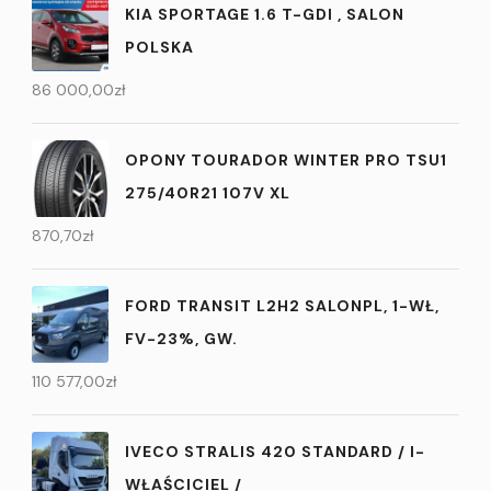
KIA SPORTAGE 1.6 T-GDI , SALON
POLSKA
86 000,00
zł
OPONY TOURADOR WINTER PRO TSU1
275/40R21 107V XL
870,70
zł
FORD TRANSIT L2H2 SALONPL, 1-WŁ,
FV-23%, GW.
110 577,00
zł
IVECO STRALIS 420 STANDARD / I-
WŁAŚCICIEL /