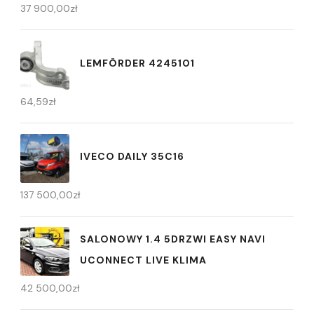
37 900,00
zł
LEMFÖRDER 4245101
64,59
zł
IVECO DAILY 35C16
137 500,00
zł
SALONOWY 1.4 5DRZWI EASY NAVI
UCONNECT LIVE KLIMA
42 500,00
zł