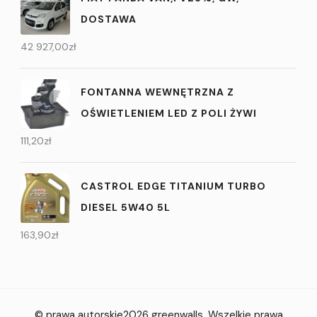
DOSTAWA
42 927,00
zł
FONTANNA WEWNĘTRZNA Z
OŚWIETLENIEM LED Z POLI ŻYWI
111,20
zł
CASTROL EDGE TITANIUM TURBO
DIESEL 5W40 5L
163,90
zł
© prawa autorskie2026
greenwalls
. Wszelkie prawa