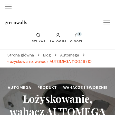
greenwalls
0
SZUKAJ
ZALOGUJ
0,00ZŁ
Strona główna
Blog
Automega
Łożyskowanie, wahacz AUTOMEGA 110046710
AUTOMEGA
PRODUKT
WAHACZE I SWORZNIE
Łożyskowanie,
wahacz AUTOMEGA