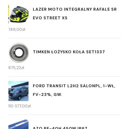
LAZER MOTO INTEGRALNY RAFALE SR
EVO STREET XS
749,00
zł
TIMKEN ŁOŻYSKO KOŁA SET1337
875,22
zł
FORD TRANSIT L2H2 SALONPL, 1-WŁ,
FV-23%, GW.
110 577,00
zł
AZO PE-40H 450W IP67