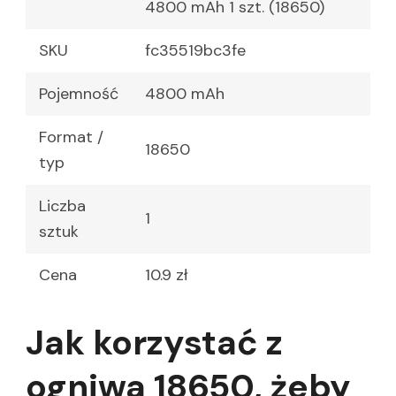
4800 mAh 1 szt. (18650)
SKU
fc35519bc3fe
Pojemność
4800 mAh
Format /
18650
typ
Liczba
1
sztuk
Cena
10.9 zł
Jak korzystać z
ogniwa 18650, żeby