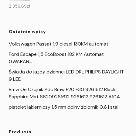
2 356,89
zł
Ostatnie wpisy
Volkswagen Passat 1,9 diesel 130KM automat
Ford Escape 1,5 EcoBoost 182 KM Automat
GWARAN…
Światła do jazdy dziennej LED DRL PHILIPS DAYLIGHT
9 LED
Bmw Oe Czujnik Pdc Bmw F20 F30 9261612 Black
Sapphire Mat 66209261612 9261612 9261612 A104
pistolet lakierniczy 1,5 mm dolny zbiornik 0,6 l stal
Products