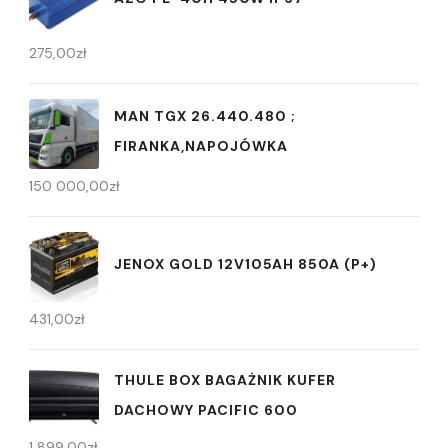
275,00
zł
MAN TGX 26.440.480 ;
FIRANKA,NAPOJÓWKA
150 000,00
zł
JENOX GOLD 12V105AH 850A (P+)
431,00
zł
THULE BOX BAGAŻNIK KUFER
DACHOWY PACIFIC 600
1 899,00
zł