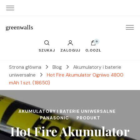
greenwalls
0
SZUKAJ
ZALOGUJ
0,00ZŁ
Strona główna
Blog
Akumulatory i baterie
uniwersalne
Hot Fire Akumulator Ogniwo 4800
mAh 1 szt. (18650)
AKUMULATORY I BATERIE UNIWERSALNE
PANASONIC
PRODUKT
Hot Fire Akumulator