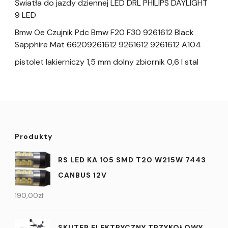
Światła do jazdy dziennej LED DRL PHILIPS DAYLIGHT
9 LED
Bmw Oe Czujnik Pdc Bmw F20 F30 9261612 Black
Sapphire Mat 66209261612 9261612 9261612 A104
pistolet lakierniczy 1,5 mm dolny zbiornik 0,6 l stal
Produkty
RS LED KA 105 SMD T20 W215W 7443
CANBUS 12V
190,00
zł
SKUTER ELEKTRYCZNY TRZYKOŁOWY