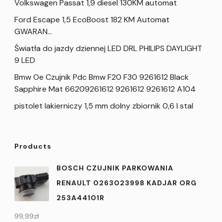
Volkswagen Passat 1,9 diesel 130KM automat
Ford Escape 1,5 EcoBoost 182 KM Automat
GWARAN…
Światła do jazdy dziennej LED DRL PHILIPS DAYLIGHT
9 LED
Bmw Oe Czujnik Pdc Bmw F20 F30 9261612 Black
Sapphire Mat 66209261612 9261612 9261612 A104
pistolet lakierniczy 1,5 mm dolny zbiornik 0,6 l stal
Products
BOSCH CZUJNIK PARKOWANIA
RENAULT 0263023998 KADJAR ORG
253A44101R
99,99
zł