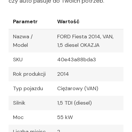
czy auto pasuje do Twoich potrzeb.
Parametr
Wartość
Nazwa /
FORD Fiesta 2014, VAN,
Model
1,5 diesel OKAZJA
SKU
40e43a88bda3
Rok produkcji
2014
Typ pojazdu
Ciężarowy (VAN)
Silnik
1,5 TDI (diesel)
Moc
55 kW
Liczba miejsc
2