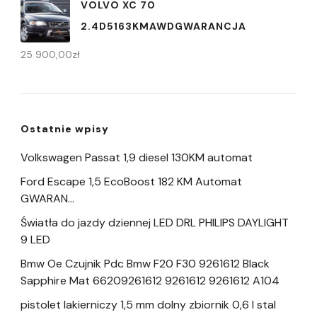
VOLVO XC 70
2.4D5163KMAWDGWARANCJA
25 900,00
zł
Ostatnie wpisy
Volkswagen Passat 1,9 diesel 130KM automat
Ford Escape 1,5 EcoBoost 182 KM Automat
GWARAN…
Światła do jazdy dziennej LED DRL PHILIPS DAYLIGHT
9 LED
Bmw Oe Czujnik Pdc Bmw F20 F30 9261612 Black
Sapphire Mat 66209261612 9261612 9261612 A104
pistolet lakierniczy 1,5 mm dolny zbiornik 0,6 l stal