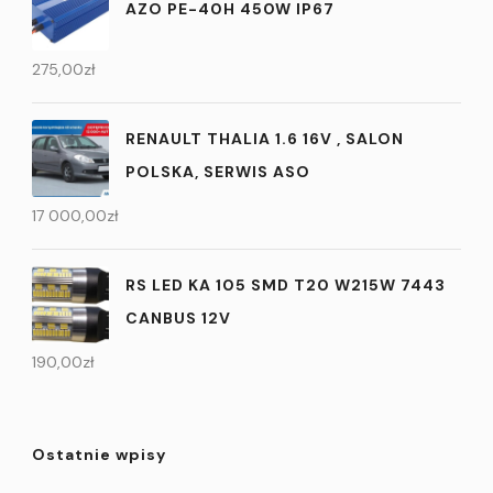
AZO PE-40H 450W IP67
275,00
zł
RENAULT THALIA 1.6 16V , SALON
POLSKA, SERWIS ASO
17 000,00
zł
RS LED KA 105 SMD T20 W215W 7443
CANBUS 12V
190,00
zł
Ostatnie wpisy