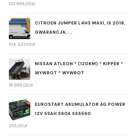
133 999,00
zł
CITROEN JUMPER L4H3 MAXI, IX 2018,
GWARANCJA, ...
104 427,00
zł
NISSAN ATLEON * (120KM) * KIPPER *
WYWROT * WYWROT
19 999,00
zł
EUROSTART AKUMULATOR AG POWER
12V 55AH 560A 555560
255,00
zł