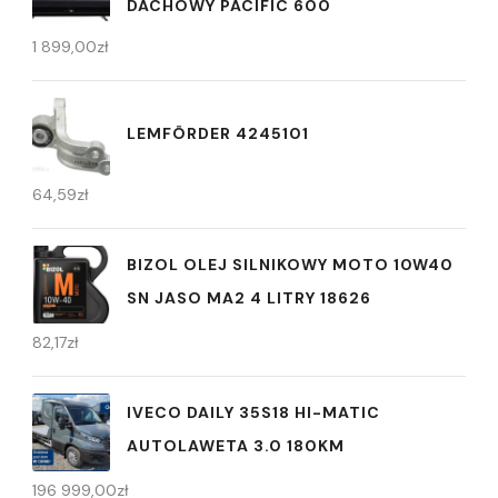
DACHOWY PACIFIC 600
1 899,00
zł
LEMFÖRDER 4245101
64,59
zł
BIZOL OLEJ SILNIKOWY MOTO 10W40
SN JASO MA2 4 LITRY 18626
82,17
zł
IVECO DAILY 35S18 HI-MATIC
AUTOLAWETA 3.0 180KM
196 999,00
zł