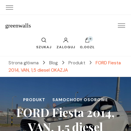
greenwalls
0
SZUKAJ
ZALOGUJ
0,00ZŁ
Strona główna
Blog
Produkt
FORD Fiesta
2014, VAN, 1,5 diesel OKAZJA
PRODUKT
SAMOCHODY OSOBOWE
FORD Fiesta 2014,
VAN, 1,5 diesel