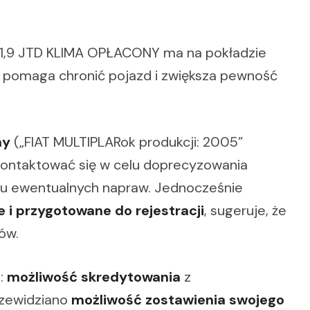
a 1,9 JTD KLIMA OPŁACONY ma na pokładzie
ry pomaga chronić pojazd i zwiększa pewność
ny
(„FIAT MULTIPLARok produkcji: 2005”
skontaktować się w celu doprecyzowania
su ewentualnych napraw. Jednocześnie
 i przygotowane do rejestracji
, sugeruje, że
ów.
a:
możliwość skredytowania
z
rzewidziano
możliwość zostawienia swojego