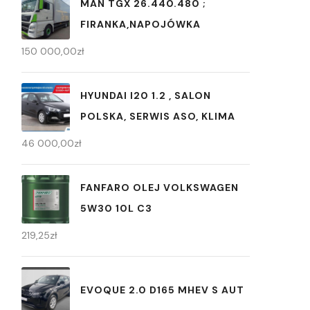
MAN TGX 26.440.480 ;
FIRANKA,NAPOJÓWKA
150 000,00
zł
HYUNDAI I20 1.2 , SALON
POLSKA, SERWIS ASO, KLIMA
46 000,00
zł
FANFARO OLEJ VOLKSWAGEN
5W30 10L C3
219,25
zł
EVOQUE 2.0 D165 MHEV S AUT