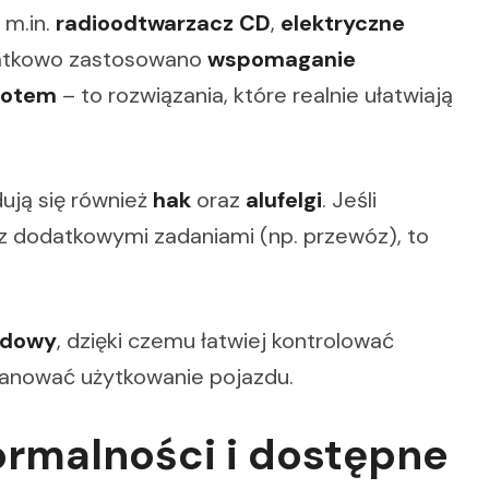
 m.in.
radioodtwarzacz CD
,
elektryczne
atkowo zastosowano
wspomaganie
ilotem
– to rozwiązania, które realnie ułatwiają
ują się również
hak
oraz
alufelgi
. Jeśli
 z dodatkowymi zadaniami (np. przewóz), to
adowy
, dzięki czemu łatwiej kontrolować
lanować użytkowanie pojazdu.
ormalności i dostępne