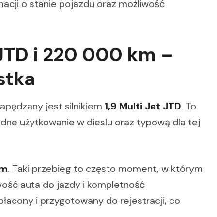
macji o stanie pojazdu oraz możliwość
t JTD i 220 000 km –
stka
apędzany jest silnikiem
1,9 Multi Jet JTD
. To
ądne użytkowanie w dieslu oraz typową dla tej
.
km
. Taki przebieg to często moment, w którym
wość auta do jazdy i kompletność
łacony i przygotowany do rejestracji, co