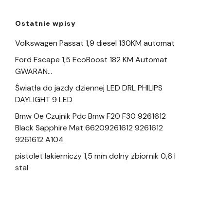
Ostatnie wpisy
Volkswagen Passat 1,9 diesel 130KM automat
Ford Escape 1,5 EcoBoost 182 KM Automat
GWARAN…
Światła do jazdy dziennej LED DRL PHILIPS
DAYLIGHT 9 LED
Bmw Oe Czujnik Pdc Bmw F20 F30 9261612
Black Sapphire Mat 66209261612 9261612
9261612 A104
pistolet lakierniczy 1,5 mm dolny zbiornik 0,6 l
stal