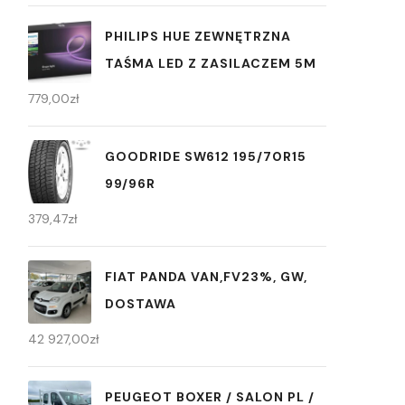
PHILIPS HUE ZEWNĘTRZNA
TAŚMA LED Z ZASILACZEM 5M
779,00
zł
GOODRIDE SW612 195/70R15
99/96R
379,47
zł
FIAT PANDA VAN,FV23%, GW,
DOSTAWA
42 927,00
zł
PEUGEOT BOXER / SALON PL /