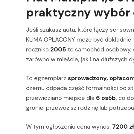
praktyczny wybór 
Jeśli szukasz auta, które łączy sensowną
KLIMA OPŁACONY może być dokładnie t
rocznika
2005
to samochód osobowy, st
zarówno w mieście, jak i na dłuższych d
To egzemplarz
sprowadzony, opłacony
czemu odpada część formalności po s
przewidziano miejsce dla
6 osób
, co d
gronie, przewozisz rodzinę lub potrzeb
W tym ogłoszeniu cena wynosi
7200 zł