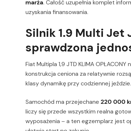
marża
. Całość uzupełnia komplet infor
uzyskania finansowania.
Silnik 1.9 Multi Je
sprawdzona jedno
Fiat Multipla 1,9 JTD KLIMA OPŁACONY n
konstrukcja ceniona za relatywnie rozs
klasy dynamikę przy codziennej jeździe
Samochód ma przejechane
220 000 
liczy się przede wszystkim realna goto
wyposażenia – a ten egzemplarz jest op
ułatwia start po zakupie.