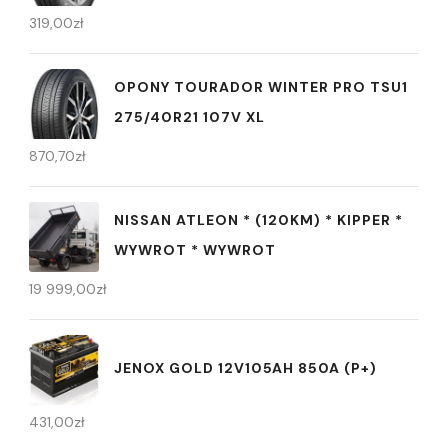
319,00
zł
OPONY TOURADOR WINTER PRO TSU1
275/40R21 107V XL
870,70
zł
NISSAN ATLEON * (120KM) * KIPPER *
WYWROT * WYWROT
19 999,00
zł
JENOX GOLD 12V105AH 850A (P+)
431,00
zł