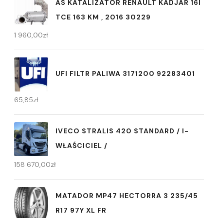
AS KATALIZATOR RENAULT KADJAR 16I
TCE 163 KM , 2016 30229
1 960,00
zł
UFI FILTR PALIWA 3171200 92283401
65,85
zł
IVECO STRALIS 420 STANDARD / I-
WŁAŚCICIEL /
158 670,00
zł
MATADOR MP47 HECTORRA 3 235/45
R17 97Y XL FR