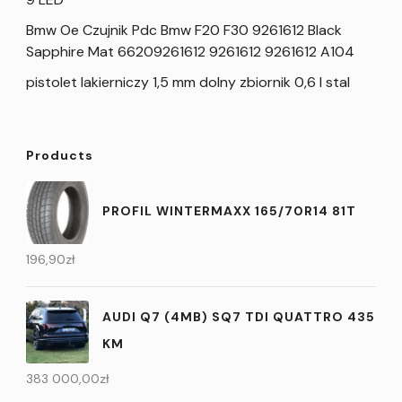
Bmw Oe Czujnik Pdc Bmw F20 F30 9261612 Black
Sapphire Mat 66209261612 9261612 9261612 A104
pistolet lakierniczy 1,5 mm dolny zbiornik 0,6 l stal
Products
PROFIL WINTERMAXX 165/70R14 81T
196,90
zł
AUDI Q7 (4MB) SQ7 TDI QUATTRO 435
KM
383 000,00
zł