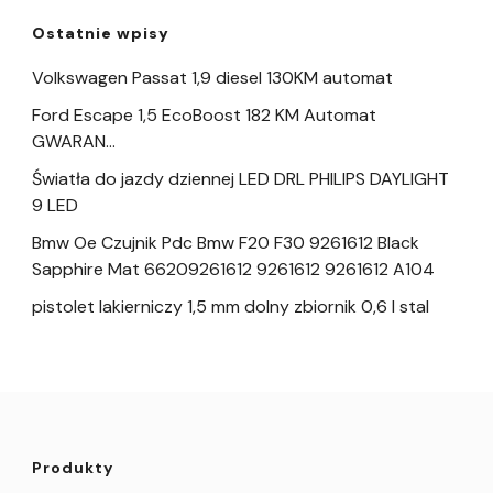
Ostatnie wpisy
Volkswagen Passat 1,9 diesel 130KM automat
Ford Escape 1,5 EcoBoost 182 KM Automat
GWARAN…
Światła do jazdy dziennej LED DRL PHILIPS DAYLIGHT
9 LED
Bmw Oe Czujnik Pdc Bmw F20 F30 9261612 Black
Sapphire Mat 66209261612 9261612 9261612 A104
pistolet lakierniczy 1,5 mm dolny zbiornik 0,6 l stal
Produkty