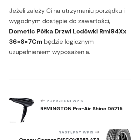
Jeżeli zależy Ci na utrzymaniu porządku i
wygodnym dostępie do zawartości,
Dometic Półka Drzwi Lodówki Rml94Xx
36×8×7Cm
będzie logicznym
uzupełnieniem wyposażenia.
Nawigacja
POPRZEDNI WPIS
REMINGTON Pro-Air Shine D5215
wpisu
NASTĘPNY WPIS
Opony Cooper DISCOVERER AT3