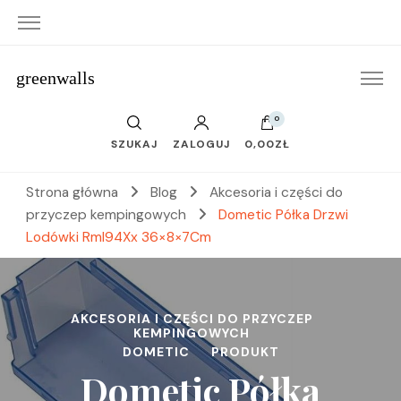
greenwalls
0
SZUKAJ
ZALOGUJ
0,00ZŁ
Strona główna
Blog
Akcesoria i części do
przyczep kempingowych
Dometic Półka Drzwi
Lodówki Rml94Xx 36×8×7Cm
AKCESORIA I CZĘŚCI DO PRZYCZEP
KEMPINGOWYCH
DOMETIC
PRODUKT
Dometic Półka