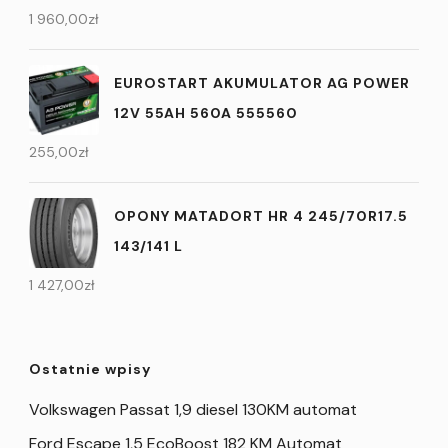
1 960,00
zł
EUROSTART AKUMULATOR AG POWER
12V 55AH 560A 555560
255,00
zł
OPONY MATADORT HR 4 245/70R17.5
143/141 L
1 427,00
zł
Ostatnie wpisy
Volkswagen Passat 1,9 diesel 130KM automat
Ford Escape 1,5 EcoBoost 182 KM Automat