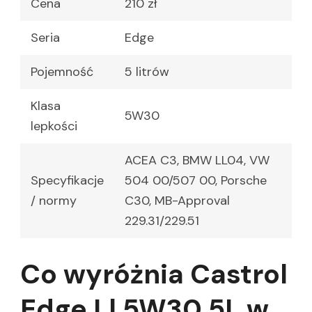
Cena
210 zł
Seria
Edge
Pojemność
5 litrów
Klasa
5W30
lepkości
ACEA C3, BMW LL04, VW
Specyfikacje
504 00/507 00, Porsche
/ normy
C30, MB-Approval
229.31/229.51
Co wyróżnia Castrol
Edge Ll 5W30 5L w