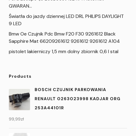
GWARAN…
Światła do jazdy dziennej LED DRL PHILIPS DAYLIGHT
9 LED
Bmw Oe Czujnik Pdc Bmw F20 F30 9261612 Black
Sapphire Mat 66209261612 9261612 9261612 A104
pistolet lakierniczy 1,5 mm dolny zbiornik 0,6 l stal
Products
BOSCH CZUJNIK PARKOWANIA
RENAULT 0263023998 KADJAR ORG
253A44101R
99,99
zł