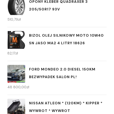
OPONY KLEBER QUADRAXER 3
205/50R17 93V
510,79
zł
BIZOL OLEJ SILNIKOWY MOTO 10W40
SN JASO MA2 4 LITRY 18626
82,17
zł
FORD MONDEO 2.0 DIESEL 150KM
BEZWYPADEK SALON PL!
48 800,00
zł
NISSAN ATLEON * (120KM) * KIPPER *
WYWROT * WYWROT