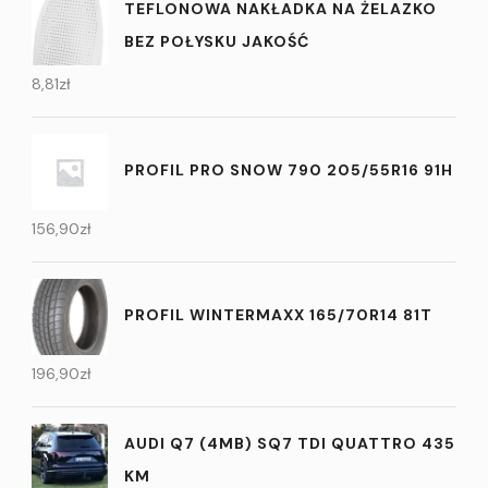
TEFLONOWA NAKŁADKA NA ŻELAZKO
BEZ POŁYSKU JAKOŚĆ
8,81
zł
PROFIL PRO SNOW 790 205/55R16 91H
156,90
zł
PROFIL WINTERMAXX 165/70R14 81T
196,90
zł
AUDI Q7 (4MB) SQ7 TDI QUATTRO 435
KM