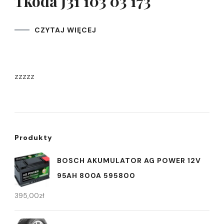
Tkoda J31 103 03 173
CZYTAJ WIĘCEJ
zzzzz
Produkty
BOSCH AKUMULATOR AG POWER 12V
95AH 800A 595800
395,00
zł