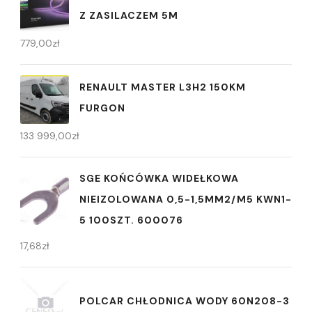
Z ZASILACZEM 5M
779,00
zł
RENAULT MASTER L3H2 150KM
FURGON
133 999,00
zł
SGE KOŃCÓWKA WIDEŁKOWA
NIEIZOLOWANA 0,5-1,5MM2/M5 KWN1-
5 100SZT. 600076
17,68
zł
POLCAR CHŁODNICA WODY 60N208-3