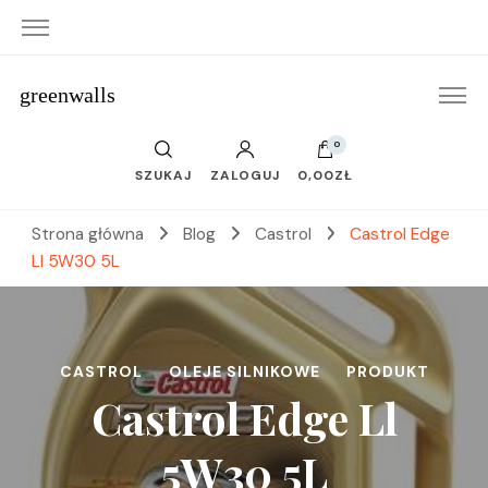
greenwalls
0
SZUKAJ
ZALOGUJ
0,00ZŁ
Strona główna
Blog
Castrol
Castrol Edge
Ll 5W30 5L
CASTROL
OLEJE SILNIKOWE
PRODUKT
Castrol Edge Ll
5W30 5L