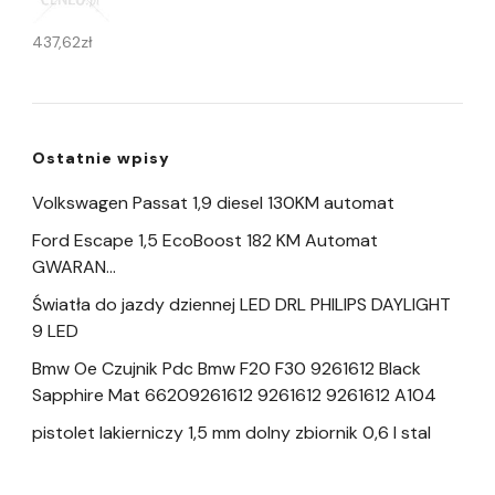
437,62
zł
Ostatnie wpisy
Volkswagen Passat 1,9 diesel 130KM automat
Ford Escape 1,5 EcoBoost 182 KM Automat
GWARAN…
Światła do jazdy dziennej LED DRL PHILIPS DAYLIGHT
9 LED
Bmw Oe Czujnik Pdc Bmw F20 F30 9261612 Black
Sapphire Mat 66209261612 9261612 9261612 A104
pistolet lakierniczy 1,5 mm dolny zbiornik 0,6 l stal