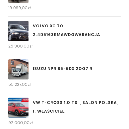
19 999,00
zł
VOLVO XC 70
2.4D5163KMAWDGWARANCJA
25 900,00
zł
ISUZU NPR 85-5DX 2007 R.
55 227,00
zł
VW T-CROSS 1.0 TSI , SALON POLSKA,
1. WŁAŚCICIEL
92 000,00
zł