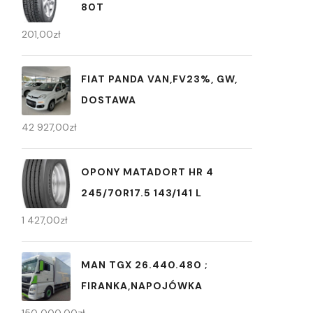
80T
201,00
zł
FIAT PANDA VAN,FV23%, GW,
DOSTAWA
42 927,00
zł
OPONY MATADORT HR 4
245/70R17.5 143/141 L
1 427,00
zł
MAN TGX 26.440.480 ;
FIRANKA,NAPOJÓWKA