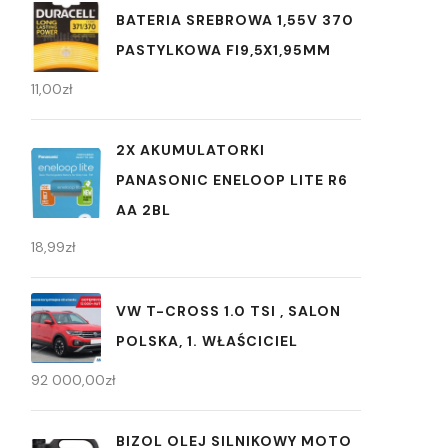
BATERIA SREBROWA 1,55V 370
PASTYLKOWA FI9,5X1,95MM
11,00
zł
2X AKUMULATORKI
PANASONIC ENELOOP LITE R6
AA 2BL
18,99
zł
VW T-CROSS 1.0 TSI , SALON
POLSKA, 1. WŁAŚCICIEL
92 000,00
zł
BIZOL OLEJ SILNIKOWY MOTO