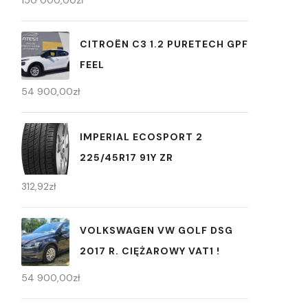
150 000,00
zł
CITROËN C3 1.2 PURETECH GPF
FEEL
54 900,00
zł
IMPERIAL ECOSPORT 2
225/45R17 91Y ZR
312,92
zł
VOLKSWAGEN VW GOLF DSG
2017 R. CIĘŻAROWY VAT1 !
54 900,00
zł