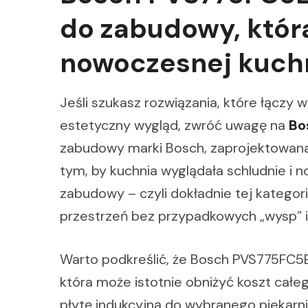
do zabudowy, któr
nowoczesnej kuch
Jeśli szukasz rozwiązania, które łączy
estetyczny wygląd, zwróć uwagę na
Bo
zabudowy marki Bosch, zaprojektowana
tym, by kuchnia wyglądała schludnie i n
zabudowy – czyli dokładnie tej kategor
przestrzeń bez przypadkowych „wysp” 
Warto podkreślić, że Bosch PVS775FC5E 
która może istotnie obniżyć koszt cał
płytę indukcyjną do wybranego piekarni