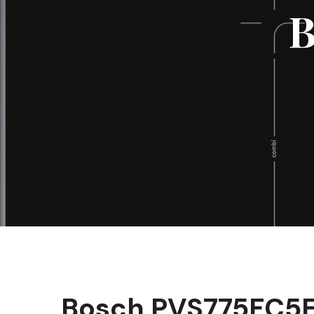
B
Bosch PVS775FC5E 