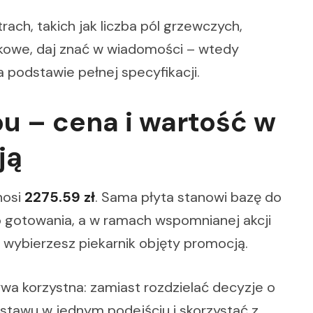
rach, takich jak liczba pól grzewczych,
tkowe, daj znać w wiadomości – wtedy
 podstawie pełnej specyfikacji.
u – cena i wartość w
ją
osi
2275.59 zł
. Sama płyta stanowi bazę do
 gotowania, a w ramach wspomnianej akcji
 wybierzesz piekarnik objęty promocją.
wa korzystna: zamiast rozdzielać decyzje o
tawu w jednym podejściu i skorzystać z