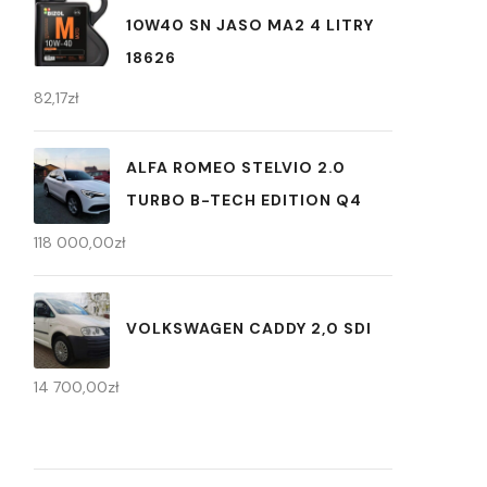
10W40 SN JASO MA2 4 LITRY
18626
82,17
zł
ALFA ROMEO STELVIO 2.0
TURBO B-TECH EDITION Q4
118 000,00
zł
VOLKSWAGEN CADDY 2,0 SDI
14 700,00
zł