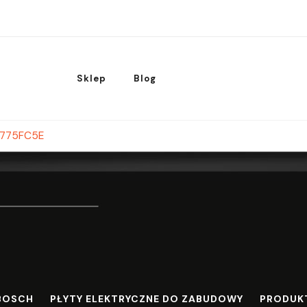
Sklep
Blog
S775FC5E
BOSCH
PŁYTY ELEKTRYCZNE DO ZABUDOWY
PRODUK