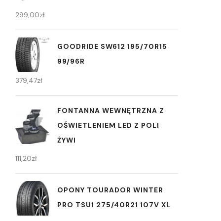
299,00
zł
GOODRIDE SW612 195/70R15
99/96R
379,47
zł
FONTANNA WEWNĘTRZNA Z
OŚWIETLENIEM LED Z POLI
ŻYWI
111,20
zł
OPONY TOURADOR WINTER
PRO TSU1 275/40R21 107V XL