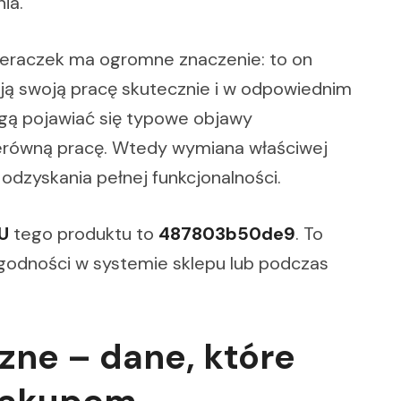
ia.
eraczek ma ogromne znaczenie: to on
ują swoją pracę skutecznie i w odpowiednim
gą pojawiać się typowe objawy
erówną pracę. Wtedy wymiana właściwej
odzyskania pełnej funkcjonalności.
U
tego produktu to
487803b50de9
. To
zgodności w systemie sklepu lub podczas
zne – dane, które