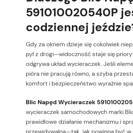
591010020540P je
codziennej jeździe
Gdy za oknem dzieje się cokolwiek nie
pył z drogi—widoczność staje się prior
odgrywa układ wycieraczek. Jeśli eleme
pióra nie pracują równo, a szyba przes
komfort i bezpieczeństwo wyraźnie spa
Blic Napęd Wycieraczek 591010020
wycieraczek samochodowych marki Blic
prawidłowe działanie mechanizmu i spr
przewidywalna—tak, jak powinna być w c