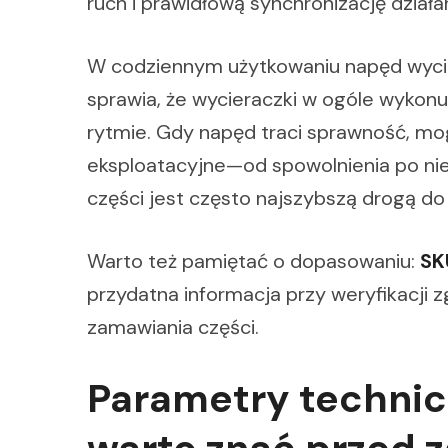
ruch i prawidłową synchronizację działan
W codziennym użytkowaniu napęd wyci
sprawia, że wycieraczki w ogóle wykon
rytmie. Gdy napęd traci sprawność, mo
eksploatacyjne—od spowolnienia po ni
części jest często najszybszą drogą do 
Warto też pamiętać o dopasowaniu:
SK
przydatna informacja przy weryfikacji 
zamawiania części.
Parametry technic