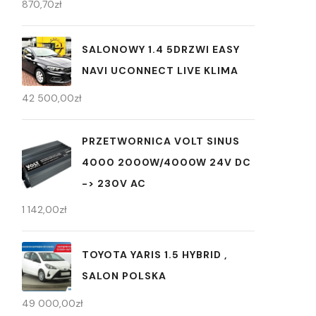
870,70
zł
SALONOWY 1.4 5DRZWI EASY
NAVI UCONNECT LIVE KLIMA
42 500,00
zł
PRZETWORNICA VOLT SINUS
4000 2000W/4000W 24V DC
-> 230V AC
1 142,00
zł
TOYOTA YARIS 1.5 HYBRID ,
SALON POLSKA
49 000,00
zł