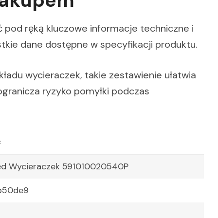
 zakupem
 pod ręką kluczowe informacje techniczne i
stkie dane dostępne w specyfikacji produktu.
kładu wycieraczek, takie zestawienie ułatwia
 ogranicza ryzyko pomyłki podczas
ć
pęd Wycieraczek 591010020540P
b50de9