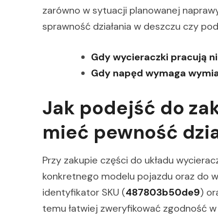
zarówno w sytuacji planowanej naprawy
sprawność działania w deszczu czy po
Gdy wycieraczki pracują n
Gdy napęd wymaga wymi
Jak podejść do za
mieć pewność dzia
Przy zakupie części do układu wyciera
konkretnego modelu pojazdu oraz do w
identyfikator SKU (
487803b50de9
) o
temu łatwiej zweryfikować zgodność w 