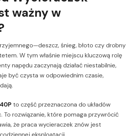
st ważny w
?
przyjemnego—deszcz, śnieg, błoto czy drobny
ytetem. W tym właśnie miejscu kluczową rolę
nty napędu zaczynają działać niestabilnie,
taje być czysta w odpowiednim czasie,
dają.
540P
to część przeznaczona do układów
. To rozwiązanie, które pomaga przywrócić
awia, że praca wycieraczek znów jest
odziennej eksploatacji.