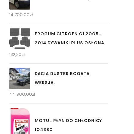
14 700,00
zł
FROGUM CITROEN C1 2005-
2014 DYWANIKI PLUS OSŁONA
132,30
zł
DACIA DUSTER BOGATA
WERSJA.
44 900,00
zł
MOTUL PŁYN DO CHŁODNICY
104380