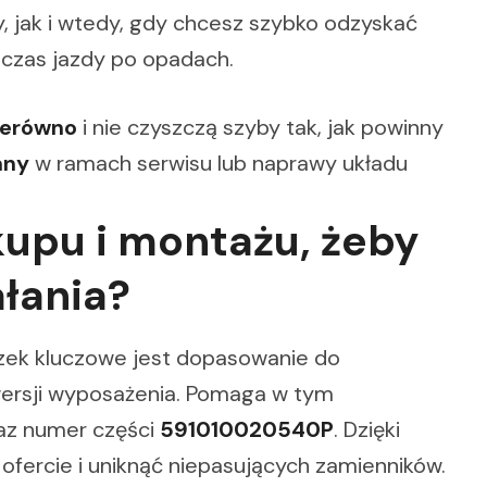
, jak i wtedy, gdy chcesz szybko odzyskać
dczas jazdy po opadach.
ierówno
i nie czyszczą szyby tak, jak powinny
any
w ramach serwisu lub naprawy układu
kupu i montażu, żeby
łania?
czek kluczowe jest dopasowanie do
ersji wyposażenia. Pomaga w tym
raz numer części
591010020540P
. Dzięki
ofercie i uniknąć niepasujących zamienników.