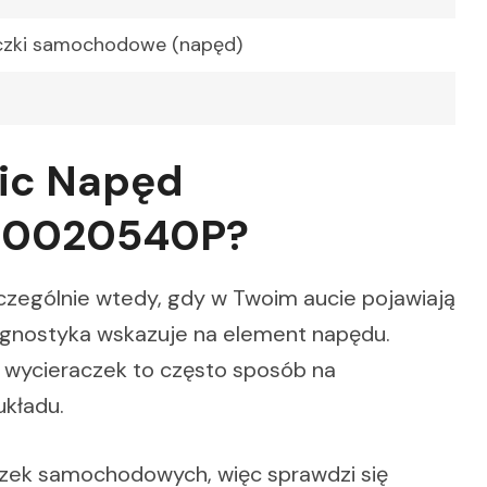
czki samochodowe (napęd)
lic Napęd
010020540P?
ególnie wtedy, gdy w Twoim aucie pojawiają
iagnostyka wskazuje na element napędu.
 wycieraczek to często sposób na
układu.
czek samochodowych, więc sprawdzi się