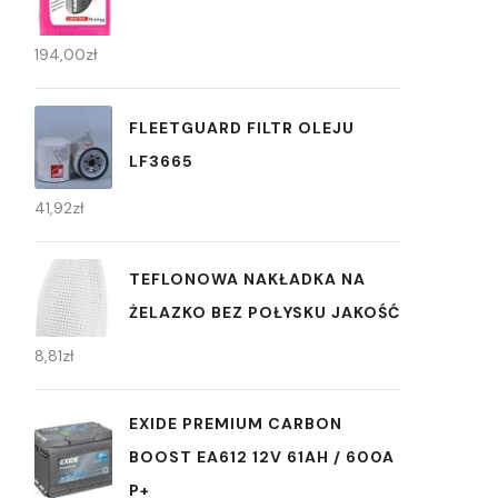
194,00
zł
FLEETGUARD FILTR OLEJU
LF3665
41,92
zł
TEFLONOWA NAKŁADKA NA
ŻELAZKO BEZ POŁYSKU JAKOŚĆ
8,81
zł
EXIDE PREMIUM CARBON
BOOST EA612 12V 61AH / 600A
P+