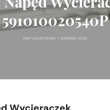
c Napęd Wyciera
591010020540P
ZAKTUALIZOWANO
7 SIERPNIA 2026
ęd Wycieraczek