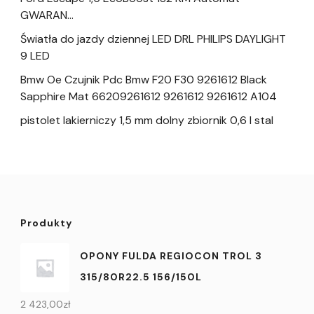
GWARAN…
Światła do jazdy dziennej LED DRL PHILIPS DAYLIGHT
9 LED
Bmw Oe Czujnik Pdc Bmw F20 F30 9261612 Black
Sapphire Mat 66209261612 9261612 9261612 A104
pistolet lakierniczy 1,5 mm dolny zbiornik 0,6 l stal
Produkty
OPONY FULDA REGIOCON TROL 3
315/80R22.5 156/150L
2 423,00
zł