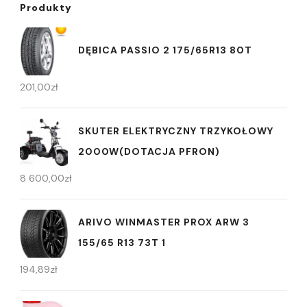
Produkty
DĘBICA PASSIO 2 175/65R13 80T
201,00
zł
SKUTER ELEKTRYCZNY TRZYKOŁOWY
2000W(DOTACJA PFRON)
8 600,00
zł
ARIVO WINMASTER PROX ARW 3
155/65 R13 73T 1
194,89
zł