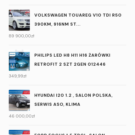
VOLKSWAGEN TOUAREG V10 TDI R50
390KM, 916NM ST...
89 900,00
zł
PHILIPS LED H8 H11 H16 ŻARÓWKI
RETROFIT 2 SZT 2GEN 012446
349,99
zł
HYUNDAI I20 1.2 , SALON POLSKA,
SERWIS ASO, KLIMA
46 000,00
zł