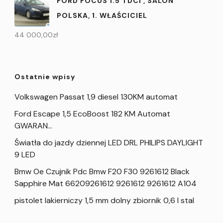
FORD FOCUS 1.5 TDCI , SALON
POLSKA, 1. WŁAŚCICIEL
44 000,00
zł
Ostatnie wpisy
Volkswagen Passat 1,9 diesel 130KM automat
Ford Escape 1,5 EcoBoost 182 KM Automat
GWARAN…
Światła do jazdy dziennej LED DRL PHILIPS DAYLIGHT
9 LED
Bmw Oe Czujnik Pdc Bmw F20 F30 9261612 Black
Sapphire Mat 66209261612 9261612 9261612 A104
pistolet lakierniczy 1,5 mm dolny zbiornik 0,6 l stal