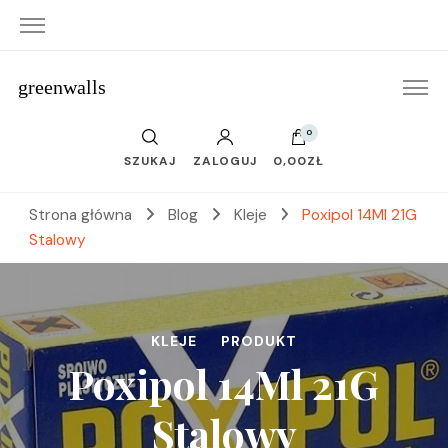
greenwalls
0
SZUKAJ
ZALOGUJ
0,00ZŁ
Strona główna
Blog
Kleje
Poxipol 14Ml 21G
Stalowy
KLEJE
PRODUKT
Poxipol 14Ml 21G
Stalowy