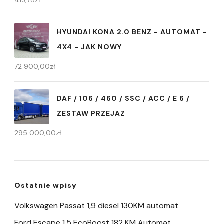
413,78
zł
HYUNDAI KONA 2.0 BENZ - AUTOMAT -
4X4 - JAK NOWY
72 900,00
zł
DAF / 106 / 460 / SSC / ACC / E 6 /
ZESTAW PRZEJAZ
295 000,00
zł
Ostatnie wpisy
Volkswagen Passat 1,9 diesel 130KM automat
Ford Escape 1,5 EcoBoost 182 KM Automat