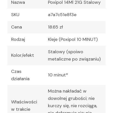
Nazwa
Poxipol 14Ml 21G Stalowy
SKU
a7a7c51e8f3e
Cena
18.65 zł
Rodzaj
Kleje (Poxipol 10 MINUT)
Stalowy (spoiwo
Kolor/efekt
metaliczne po związaniu)
Czas
10 minut*
działania
Można nakładać w
dowolnej grubości; nie
Właściwości
kurczy się, nie rozciąga,
w trakcie
nie deformuje się; nie