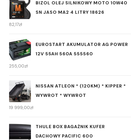
BIZOL OLEJ SILNIKOWY MOTO 10W40
SN JASO MA2 4 LITRY 18626
82,17
zł
EUROSTART AKUMULATOR AG POWER
12V 55AH 560A 555560
255,00
zł
NISSAN ATLEON * (120KM) * KIPPER *
WYWROT * WYWROT
19 999,00
zł
THULE BOX BAGAŻNIK KUFER
DACHOWY PACIFIC 600