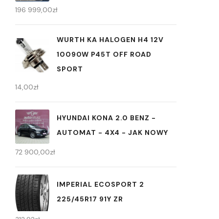
196 999,00
zł
WURTH KA HALOGEN H4 12V
10090W P45T OFF ROAD
SPORT
14,00
zł
HYUNDAI KONA 2.0 BENZ -
AUTOMAT - 4X4 - JAK NOWY
72 900,00
zł
IMPERIAL ECOSPORT 2
225/45R17 91Y ZR