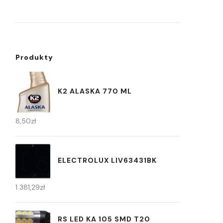
Produkty
K2 ALASKA 770 ML
8,50
zł
ELECTROLUX LIV63431BK
1 381,29
zł
RS LED KA 105 SMD T20