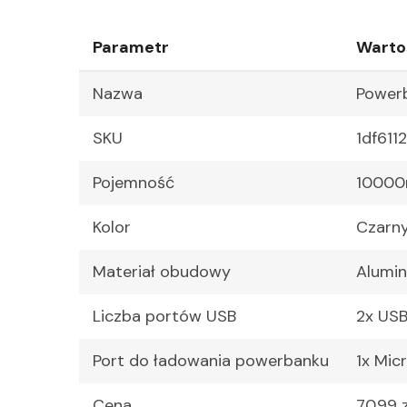
Parametr
Warto
Nazwa
Power
SKU
1df611
Pojemność
1000
Kolor
Czarn
Materiał obudowy
Alumi
Liczba portów USB
2x US
Port do ładowania powerbanku
1x Mic
Cena
70.99 z