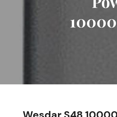
Pow
10000
Wesdar S48 1000