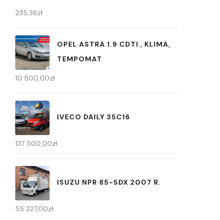
235,36
zł
OPEL ASTRA 1.9 CDTI , KLIMA,
TEMPOMAT
10 500,00
zł
IVECO DAILY 35C16
137 500,00
zł
ISUZU NPR 85-5DX 2007 R.
55 227,00
zł