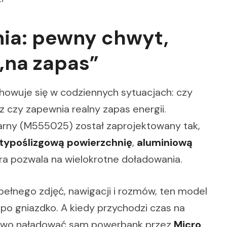
ia: pewny chwyt,
 „na zapas”
chowuje się w codziennych sytuacjach: czy
az czy zapewnia realny zapas energii.
ny (M555025) został zaprojektowany tak,
typoślizgową powierzchnię
,
aluminiową
óra pozwala na wielokrotne doładowania.
pełnego zdjęć, nawigacji i rozmów, ten model
po gniazdko. A kiedy przychodzi czas na
owo naładować sam powerbank przez
Micro