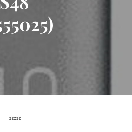
 S48
55025)
zzzzz