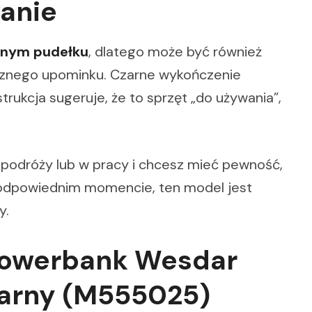
anie
lnym pudełku
, dlatego może być również
cznego upominku. Czarne wykończenie
trukcja sugeruje, że to sprzęt „do używania”,
 podróży lub w pracy i chcesz mieć pewność,
j odpowiednim momencie, ten model jest
y.
Powerbank Wesdar
arny (M555025)