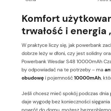
Komfort użytkowan
trwałość i energia
W praktyce liczy się, jak powerbank za
dobrze leży w dłoni, czy jest solidny or
Powerbank Wesdar S48 10000mAh Czar
by odpowiadać na te potrzeby – ma
an
obudowę
i pojemność
10000mAh
, kt
Jeśli chcesz mieć spokój podczas dnia 
daje wygodę bez konieczności sięgania 
powrót do domu, możesz bezproblem