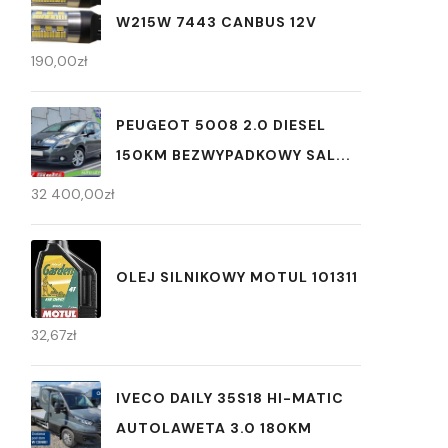
W215W 7443 CANBUS 12V
190,00
zł
PEUGEOT 5008 2.0 DIESEL
150KM BEZWYPADKOWY SAL...
32 400,00
zł
OLEJ SILNIKOWY MOTUL 101311
32,67
zł
IVECO DAILY 35S18 HI-MATIC
AUTOLAWETA 3.0 180KM