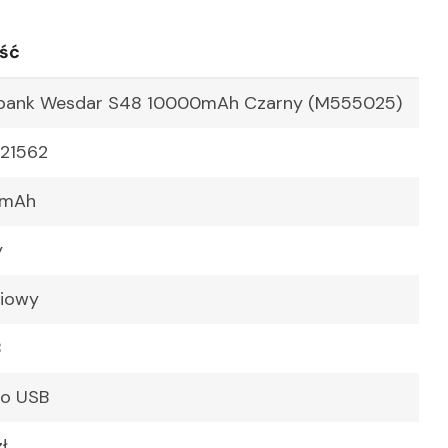
ść
bank Wesdar S48 10000mAh Czarny (M555025)
221562
0mAh
y
niowy
B
ro USB
ł