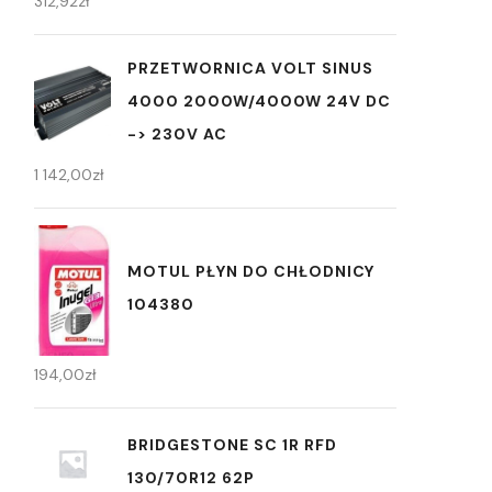
312,92
zł
PRZETWORNICA VOLT SINUS
4000 2000W/4000W 24V DC
-> 230V AC
1 142,00
zł
MOTUL PŁYN DO CHŁODNICY
104380
194,00
zł
BRIDGESTONE SC 1R RFD
130/70R12 62P