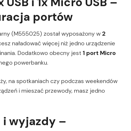
 USB i 1x Micro USB –
uracja portów
rny (M555025) został wyposażony w
2
hcesz naładować więcej niż jedno urządzenie
pinania. Dodatkowo obecny jest
1 port Micro
amego powerbanku.
róży, na spotkaniach czy podczas weekendów
ządzeń i mieszać przewody, masz jedno
 i wyjazdy –