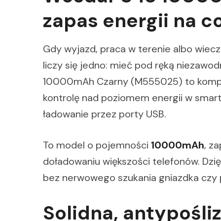
zapas energii na c
Gdy wyjazd, praca w terenie albo wieczo
liczy się jedno: mieć pod ręką niezawo
10000mAh Czarny (M555025) to kompak
kontrolę nad poziomem energii w smart
ładowanie przez porty USB.
To model o pojemności
10000mAh
, z
doładowaniu większości telefonów. Dzi
bez nerwowego szukania gniazdka czy p
Solidna, antypośl