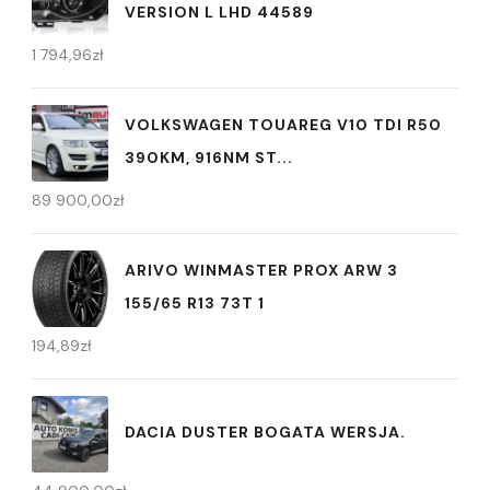
VERSION L LHD 44589
1 794,96
zł
VOLKSWAGEN TOUAREG V10 TDI R50
390KM, 916NM ST...
89 900,00
zł
ARIVO WINMASTER PROX ARW 3
155/65 R13 73T 1
194,89
zł
DACIA DUSTER BOGATA WERSJA.