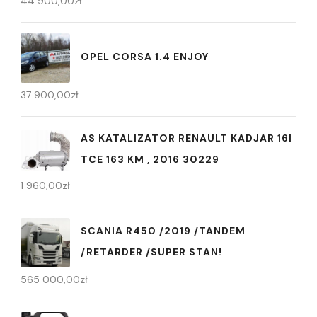
44 900,00
zł
OPEL CORSA 1.4 ENJOY
37 900,00
zł
AS KATALIZATOR RENAULT KADJAR 16I
TCE 163 KM , 2016 30229
1 960,00
zł
SCANIA R450 /2019 /TANDEM
/RETARDER /SUPER STAN!
565 000,00
zł