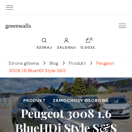
greenwalls
0
SZUKAJ
ZALOGUJ
0,00ZŁ
Strona główna
Blog
Produkt
Peugeot
3008 1.6 BlueHDi Style S&S
PRODUKT
SAMOCHODY OSOBOWE
Peugeot 3008 1.6
BlueHDi Style S&S