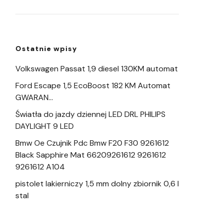
Ostatnie wpisy
Volkswagen Passat 1,9 diesel 130KM automat
Ford Escape 1,5 EcoBoost 182 KM Automat
GWARAN…
Światła do jazdy dziennej LED DRL PHILIPS
DAYLIGHT 9 LED
Bmw Oe Czujnik Pdc Bmw F20 F30 9261612
Black Sapphire Mat 66209261612 9261612
9261612 A104
pistolet lakierniczy 1,5 mm dolny zbiornik 0,6 l
stal