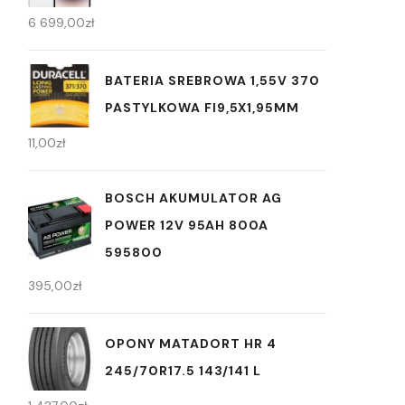
6 699,00
zł
BATERIA SREBROWA 1,55V 370
PASTYLKOWA FI9,5X1,95MM
11,00
zł
BOSCH AKUMULATOR AG
POWER 12V 95AH 800A
595800
395,00
zł
OPONY MATADORT HR 4
245/70R17.5 143/141 L