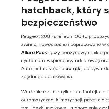
hatchback, który s
bezpieczeństwo
Peugeot 208 PureTech 100 to propozycj
zwinne, nowoczesne i dopracowane w d
Allure Pack
łączy benzynowy silnik o 
systemami wspierającymi kierowcę or
Auto jest dostępne
od ręki
, co bywa kl
zbędnego oczekiwania.
Wrażenie robi nie tylko lista funkcji, a
automatycznej klimatyzacji, przez elek
typu bezkluczykowe uruchomienie czy 