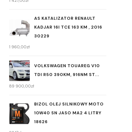
1 427,00
zł
AS KATALIZATOR RENAULT
KADJAR 16I TCE 163 KM , 2016
30229
1 960,00
zł
VOLKSWAGEN TOUAREG V10
TDI R50 390KM, 916NM ST...
89 900,00
zł
BIZOL OLEJ SILNIKOWY MOTO
10W40 SN JASO MA2 4 LITRY
18626