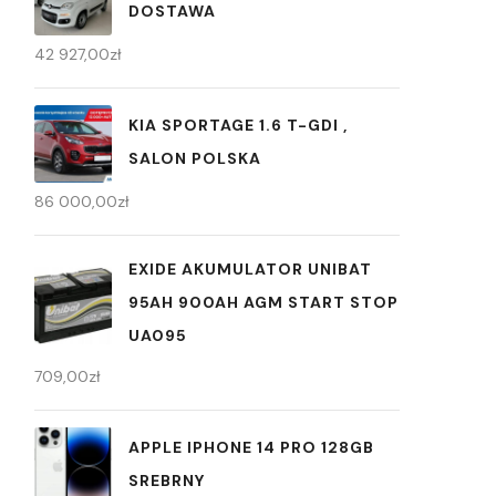
DOSTAWA
42 927,00
zł
KIA SPORTAGE 1.6 T-GDI ,
SALON POLSKA
86 000,00
zł
EXIDE AKUMULATOR UNIBAT
95AH 900AH AGM START STOP
UA095
709,00
zł
APPLE IPHONE 14 PRO 128GB
SREBRNY