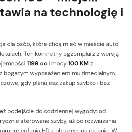
tawia na technologię i
a dla osób, które chcą mieć w mieście auto
etalach. Ten konkretny egzemplarz z wersją
pojemności
1199 cc
i mocy
100 KM
z
az bogatym wyposażeniem multimedialnym.
uczowe, gdy planujesz zakup szybko i bez
le też podejście do codziennej wygody: od
trycznie sterowane szyby, aż po rozwiązania
kamerę cofania HD z obrazem na ekranie. W