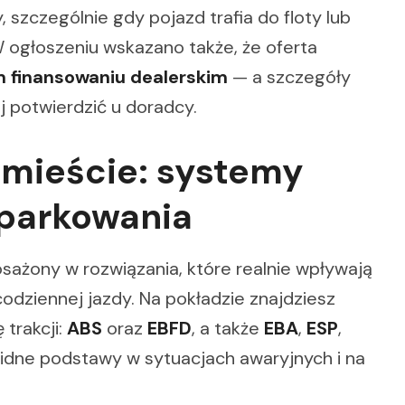
 szczególnie gdy pojazd trafia do floty lub
W ogłoszeniu wskazano także, że oferta
m finansowaniu dealerskim
— a szczegóły
j potwierdzić u doradcy.
mieście: systemy
 parkowania
ażony w rozwiązania, które realnie wpływają
odziennej jazdy. Na pokładzie znajdziesz
 trakcji:
ABS
oraz
EBFD
, a także
EBA
,
ESP
,
lidne podstawy w sytuacjach awaryjnych i na