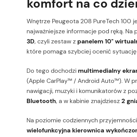
komfort na co dzie
Wnętrze Peugeota 208 PureTech 100 jes
najważniejsze informacje pod ręką. Na 
3D
, czyli zestaw z
panelem 10" wirtua
które pomaga szybciej ocenić sytuację
Do tego dochodzi
multimedialny ekra
(Apple CarPlay™ / Android Auto™). W pr
nawigacji, muzyki i komunikatorów z p
Bluetooth
, a w kabinie znajdziesz
2 gn
Na poziomie codziennych przyjemności l
wielofunkcyjna kierownica wykończo