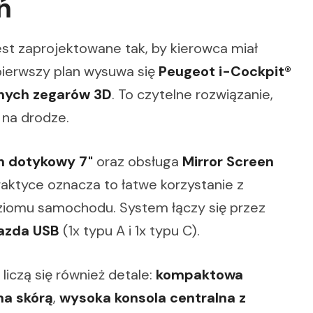
ń
t zaprojektowane tak, by kierowca miał
pierwszy plan wysuwa się
Peugeot i-Cockpit®
lnych zegarów 3D
. To czytelne rozwiązanie,
 na drodze.
n dotykowy 7"
oraz obsługa
Mirror Screen
aktyce oznacza to łatwe korzystanie z
oziomu samochodu. System łączy się przez
iazda USB
(1x typu A i 1x typu C).
iczą się również detale:
kompaktowa
na skórą
,
wysoka konsola centralna z