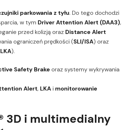
czujniki parkowania z tyłu
. Do tego dochodzi
parcia, w tym
Driver Attention Alert (DAA3)
,
zeganie przed kolizją oraz
Distance Alert
ania ograniczeń prędkości (
SLI/ISA
) oraz
(
LKA
).
ctive Safety Brake
oraz systemy wykrywania
ttention Alert
,
LKA
i
monitorowanie
® 3D i multimedialny