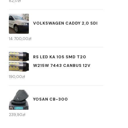
82,17
zł
VOLKSWAGEN CADDY 2,0 SDI
14 700,00
zł
RS LED KA 105 SMD T20
W215W 7443 CANBUS 12V
190,00
zł
YOSAN CB-300
239,90
zł