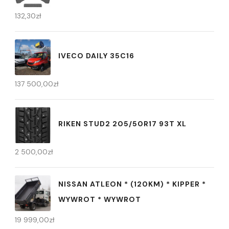
132,30
zł
IVECO DAILY 35C16
137 500,00
zł
RIKEN STUD2 205/50R17 93T XL
2 500,00
zł
NISSAN ATLEON * (120KM) * KIPPER *
WYWROT * WYWROT
19 999,00
zł