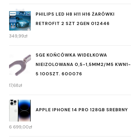
PHILIPS LED H8 H11 H16 ŻARÓWKI
RETROFIT 2 SZT 2GEN 012446
349,99
zł
SGE KOŃCÓWKA WIDEŁKOWA
NIEIZOLOWANA 0,5-1,5MM2/M5 KWN1-
5 100SZT. 600076
17,68
zł
APPLE IPHONE 14 PRO 128GB SREBRNY
6 699,00
zł