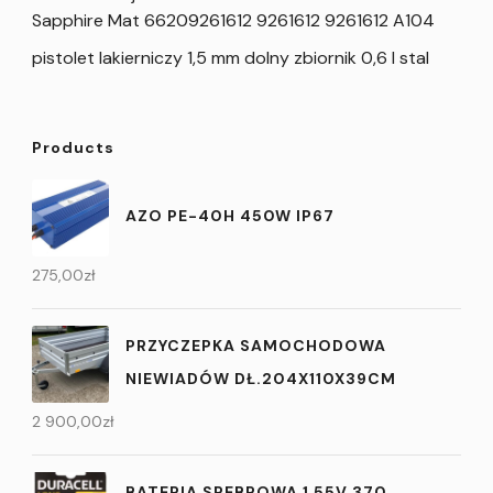
Sapphire Mat 66209261612 9261612 9261612 A104
pistolet lakierniczy 1,5 mm dolny zbiornik 0,6 l stal
Products
AZO PE-40H 450W IP67
275,00
zł
PRZYCZEPKA SAMOCHODOWA
NIEWIADÓW DŁ.204X110X39CM
2 900,00
zł
BATERIA SREBROWA 1,55V 370