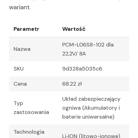
wariant.
Parametr
Wartość
PCM-L06S8-102 dla
Nazwa
22,2V/ 8A
SKU
9d328a5035c6
Cena
68.22 zł
Układ zabezpieczający
Typ
ogniwa (Akumulatory i
zastosowania
baterie uniwersalne)
Technologia
Li‑ION (litowo-jonowe)