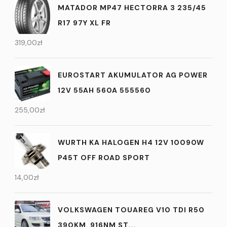
MATADOR MP47 HECTORRA 3 235/45
R17 97Y XL FR
319,00
zł
EUROSTART AKUMULATOR AG POWER
12V 55AH 560A 555560
255,00
zł
WURTH KA HALOGEN H4 12V 10090W
P45T OFF ROAD SPORT
14,00
zł
VOLKSWAGEN TOUAREG V10 TDI R50
390KM, 916NM ST...