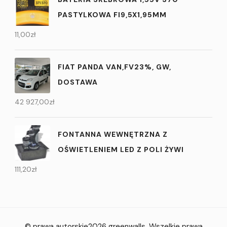
PASTYLKOWA FI9,5X1,95MM
11,00
zł
FIAT PANDA VAN,FV23%, GW,
DOSTAWA
42 927,00
zł
FONTANNA WEWNĘTRZNA Z
OŚWIETLENIEM LED Z POLI ŻYWI
111,20
zł
© prawa autorskie2026
greenwalls
. Wszelkie prawa