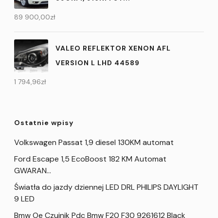
89 900,00
zł
VALEO REFLEKTOR XENON AFL
VERSION L LHD 44589
1 794,96
zł
Ostatnie wpisy
Volkswagen Passat 1,9 diesel 130KM automat
Ford Escape 1,5 EcoBoost 182 KM Automat
GWARAN…
Światła do jazdy dziennej LED DRL PHILIPS DAYLIGHT
9 LED
Bmw Oe Czujnik Pdc Bmw F20 F30 9261612 Black