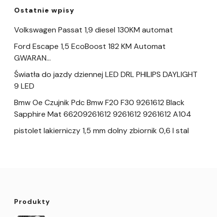
Ostatnie wpisy
Volkswagen Passat 1,9 diesel 130KM automat
Ford Escape 1,5 EcoBoost 182 KM Automat
GWARAN…
Światła do jazdy dziennej LED DRL PHILIPS DAYLIGHT
9 LED
Bmw Oe Czujnik Pdc Bmw F20 F30 9261612 Black
Sapphire Mat 66209261612 9261612 9261612 A104
pistolet lakierniczy 1,5 mm dolny zbiornik 0,6 l stal
Produkty