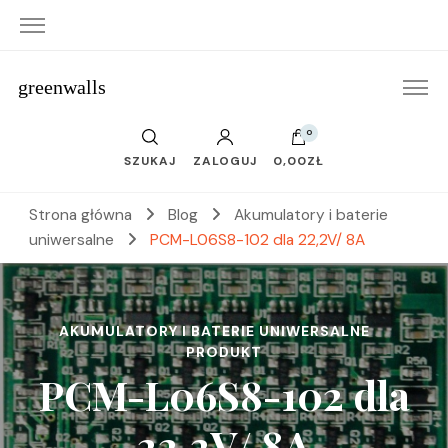
greenwalls
0
SZUKAJ
ZALOGUJ
0,00ZŁ
Strona główna
Blog
Akumulatory i baterie
uniwersalne
PCM-L06S8-102 dla 22,2V/ 8A
AKUMULATORY I BATERIE UNIWERSALNE
PRODUKT
PCM-L06S8-102 dla
22,2V/ 8A