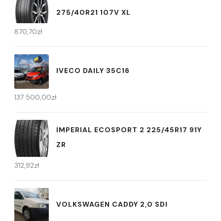
275/40R21 107V XL
870,70
zł
IVECO DAILY 35C16
137 500,00
zł
IMPERIAL ECOSPORT 2 225/45R17 91Y
ZR
312,92
zł
VOLKSWAGEN CADDY 2,0 SDI