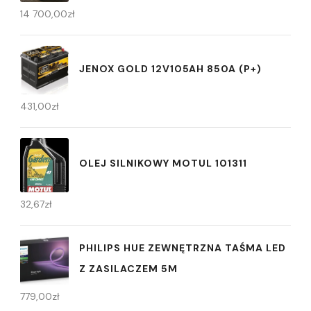
14 700,00
zł
JENOX GOLD 12V105AH 850A (P+)
431,00
zł
OLEJ SILNIKOWY MOTUL 101311
32,67
zł
PHILIPS HUE ZEWNĘTRZNA TAŚMA LED
Z ZASILACZEM 5M
779,00
zł