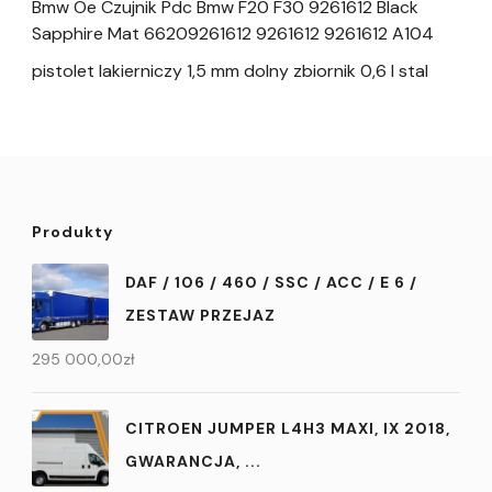
Bmw Oe Czujnik Pdc Bmw F20 F30 9261612 Black
Sapphire Mat 66209261612 9261612 9261612 A104
pistolet lakierniczy 1,5 mm dolny zbiornik 0,6 l stal
Produkty
DAF / 106 / 460 / SSC / ACC / E 6 /
ZESTAW PRZEJAZ
295 000,00
zł
CITROEN JUMPER L4H3 MAXI, IX 2018,
GWARANCJA, ...