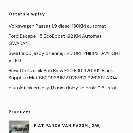
Ostatnie wpisy
Volkswagen Passat 1,9 diesel 130KM automat
Ford Escape 1,5 EcoBoost 182 KM Automat
GWARAN…
Światła do jazdy dziennej LED DRL PHILIPS DAYLIGHT
9 LED
Bmw Oe Czujnik Pdc Bmw F20 F30 9261612 Black
Sapphire Mat 66209261612 9261612 9261612 A104
pistolet lakierniczy 1,5 mm dolny zbiornik 0,6 l stal
Products
FIAT PANDA VAN,FV23%, GW,