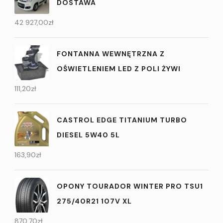
DOSTAWA
42 927,00
zł
FONTANNA WEWNĘTRZNA Z
OŚWIETLENIEM LED Z POLI ŻYWI
111,20
zł
CASTROL EDGE TITANIUM TURBO
DIESEL 5W40 5L
163,90
zł
OPONY TOURADOR WINTER PRO TSU1
275/40R21 107V XL
870,70
zł