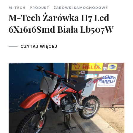
M-TECH
PRODUKT
ŻARÓWKI SAMOCHODOWE
M-Tech Żarówka H7 Led
6X1616Smd Biała Lb507W
CZYTAJ WIĘCEJ