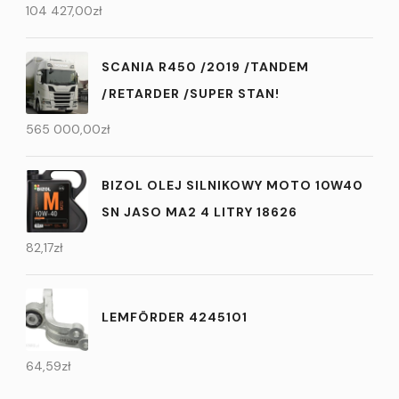
104 427,00
zł
SCANIA R450 /2019 /TANDEM
/RETARDER /SUPER STAN!
565 000,00
zł
BIZOL OLEJ SILNIKOWY MOTO 10W40
SN JASO MA2 4 LITRY 18626
82,17
zł
LEMFÖRDER 4245101
64,59
zł