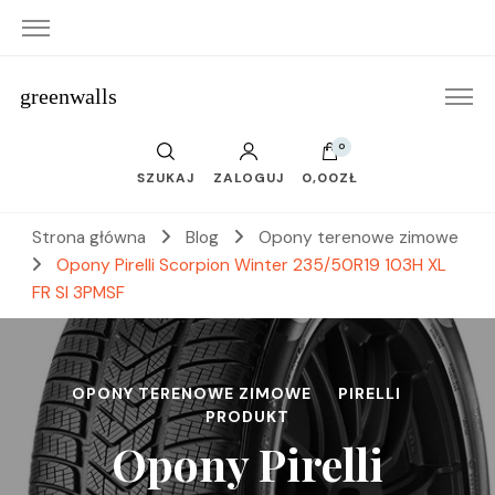
greenwalls
0
SZUKAJ
ZALOGUJ
0,00ZŁ
Strona główna
Blog
Opony terenowe zimowe
Opony Pirelli Scorpion Winter 235/50R19 103H XL
FR SI 3PMSF
OPONY TERENOWE ZIMOWE
PIRELLI
PRODUKT
Opony Pirelli