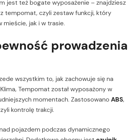
jest też bogate wyposażenie – znajdziesz
az tempomat, czyli zestaw funkcji, który
mieście, jak i w trasie.
 pewność prowadzenia
przede wszystkim to, jak zachowuje się na
i, Klima, Tempomat został wyposażony w
trudniejszych momentach. Zastosowano
ABS
,
czyli kontrolę trakcji.
lę nad pojazdem podczas dynamicznego
awierzchni. Dodatkowo obecny jest
czujnik