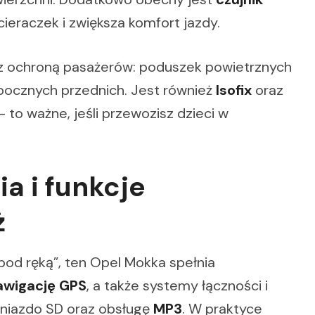
ieraczek i zwiększa komfort jazdy.
 z ochroną pasażerów: poduszek powietrznych
 bocznych przednich. Jest również
Isofix
oraz
 to ważne, jeśli przewozisz dzieci w
a i funkcje
ż
 pod ręką”, ten Opel Mokka spełnia
awigację GPS
, a także systemy łączności i
gniazdo SD oraz obsługę
MP3
. W praktyce