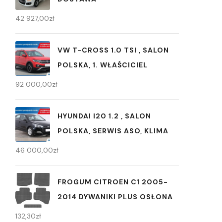
42 927,00
zł
VW T-CROSS 1.0 TSI , SALON
POLSKA, 1. WŁAŚCICIEL
92 000,00
zł
HYUNDAI I20 1.2 , SALON
POLSKA, SERWIS ASO, KLIMA
46 000,00
zł
FROGUM CITROEN C1 2005-
2014 DYWANIKI PLUS OSŁONA
132,30
zł