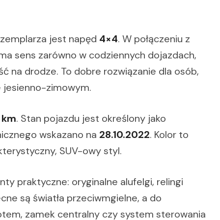
gzemplarza jest napęd
4×4
. W połączeniu z
 ma sens zarówno w codziennych dojazdach,
ość na drodze. To dobre rozwiązanie dla osób,
ie jesienno-zimowym.
7 km
. Stan pojazdu jest określony jako
hnicznego wskazano na
28.10.2022
. Kolor to
kterystyczny, SUV-owy styl.
 praktyczne: oryginalne alufelgi, relingi
ne są światła przeciwmgielne, a do
ilotem, zamek centralny czy system sterowania