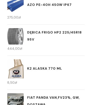
AZO PE-40H 450W IP67
275,00
zł
DĘBICA FRIGO HP2 225/45R18
95V
444,00
zł
K2 ALASKA 770 ML
8,50
zł
FIAT PANDA VAN,FV23%, GW,
DOSTAWA