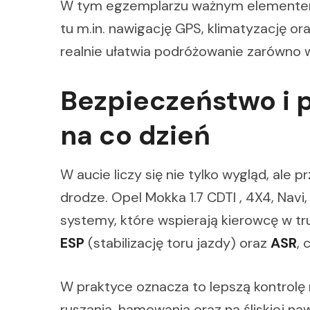
W tym egzemplarzu ważnym elementem 
tu m.in. nawigację GPS, klimatyzację or
realnie ułatwia podróżowanie zarówno w 
Bezpieczeństwo i
na co dzień
W aucie liczy się nie tylko wygląd, ale 
drodze. Opel Mokka 1.7 CDTI , 4X4, Nav
systemy, które wspierają kierowcę w 
ESP
(stabilizację toru jazdy) oraz
ASR
, 
W praktyce oznacza to lepszą kontro
ruszania, hamowania oraz na śliskiej n