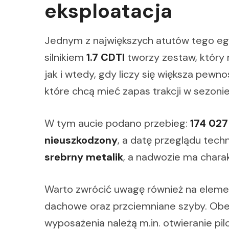
eksploatacja
Jednym z największych atutów tego e
silnikiem
1.7 CDTI
tworzy zestaw, który
jak i wtedy, gdy liczy się większa pewn
które chcą mieć zapas trakcji w sezon
W tym aucie podano przebieg:
174 02
nieuszkodzony
, a datę przeglądu tec
srebrny metalik
, a nadwozie ma chara
Warto zwrócić uwagę również na elementy
dachowe oraz przciemniane szyby. Obec
wyposażenia należą m.in. otwieranie p