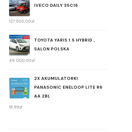
IVECO DAILY 35C16
137 500,00
zł
TOYOTA YARIS 1.5 HYBRID ,
SALON POLSKA
49 000,00
zł
2X AKUMULATORKI
PANASONIC ENELOOP LITE R6
AA 2BL
18,99
zł