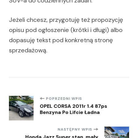
SUV-a do codziennych zadań.
Jeżeli chcesz, przygotuję też propozycję
opisu pod ogłoszenie (krótki i długi) albo
dopasuję tekst pod konkretną stronę
sprzedażową.
Nawigacja
POPRZEDNI WPIS
OPEL CORSA 2011r 1.4 87ps
Benzyna Po Lifcie Ładna
wpisu
NASTĘPNY WPIS
Honda Jazz Super stan, mały