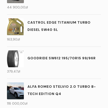
44 900,00
zł
CASTROL EDGE TITANIUM TURBO
DIESEL 5W40 5L
163,90
zł
GOODRIDE SW612 195/70R15 99/96R
379,47
zł
ALFA ROMEO STELVIO 2.0 TURBO B-
TECH EDITION Q4
118 000,00
zł