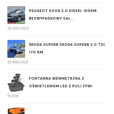
PEUGEOT 5008 2.0 DIESEL 150KM
BEZWYPADKOWY SAL...
32 400,00
zł
ŠKODA SUPERB SKODA SUPERB 2.0 TDI
170 KM
33 990,00
zł
FONTANNA WEWNĘTRZNA Z
OŚWIETLENIEM LED Z POLI ŻYWI
111,20
zł