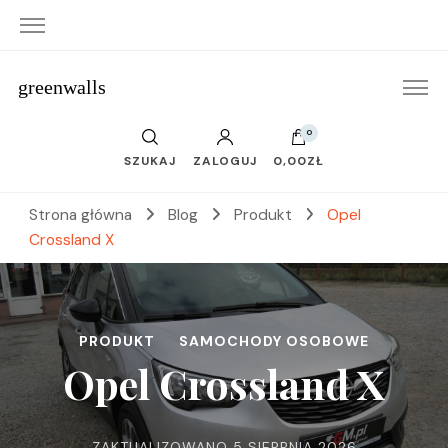
greenwalls
0
SZUKAJ
ZALOGUJ
0,00ZŁ
Strona główna
Blog
Produkt
Opel
Crossland X
PRODUKT
SAMOCHODY OSOBOWE
Opel Crossland X
ZAKTUALIZOWANO
5 SIERPNIA 2026