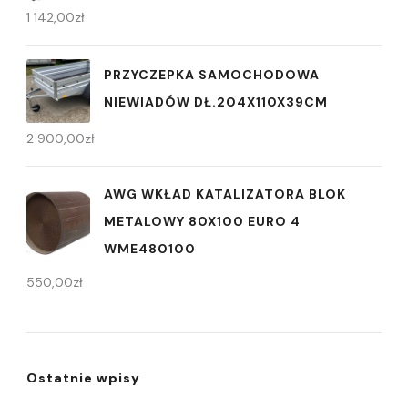
1 142,00
zł
PRZYCZEPKA SAMOCHODOWA
NIEWIADÓW DŁ.204X110X39CM
2 900,00
zł
AWG WKŁAD KATALIZATORA BLOK
METALOWY 80X100 EURO 4
WME480100
550,00
zł
Ostatnie wpisy