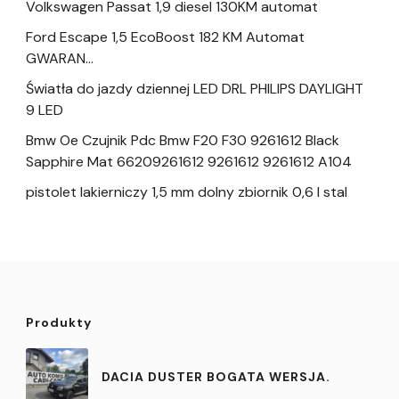
Volkswagen Passat 1,9 diesel 130KM automat
Ford Escape 1,5 EcoBoost 182 KM Automat
GWARAN…
Światła do jazdy dziennej LED DRL PHILIPS DAYLIGHT
9 LED
Bmw Oe Czujnik Pdc Bmw F20 F30 9261612 Black
Sapphire Mat 66209261612 9261612 9261612 A104
pistolet lakierniczy 1,5 mm dolny zbiornik 0,6 l stal
Produkty
DACIA DUSTER BOGATA WERSJA.