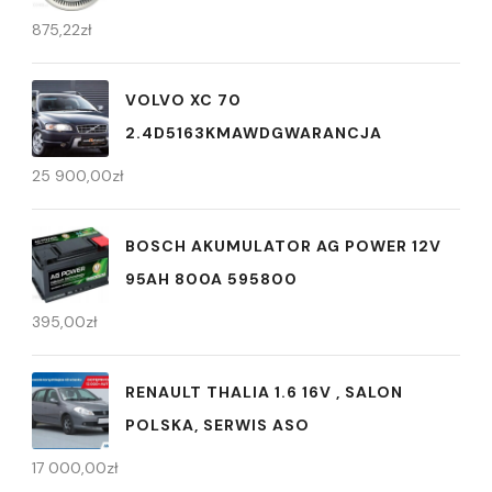
875,22
zł
VOLVO XC 70
2.4D5163KMAWDGWARANCJA
25 900,00
zł
BOSCH AKUMULATOR AG POWER 12V
95AH 800A 595800
395,00
zł
RENAULT THALIA 1.6 16V , SALON
POLSKA, SERWIS ASO
17 000,00
zł