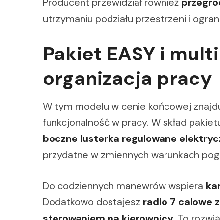
Producent przewidział również
przegro
utrzymaniu podziału przestrzeni i ogran
Pakiet EASY i mult
organizacja pracy
W tym modelu w cenie końcowej znajdu
funkcjonalność w pracy. W skład pakie
boczne lusterka regulowane elektryc
przydatne w zmiennych warunkach po
Do codziennych manewrów wspiera
ka
Dodatkowo dostajesz
radio 7 calowe 
sterowaniem na kierownicy
. To rozwi