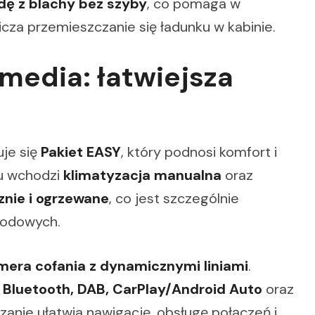
dę z blachy bez szyby
, co pomaga w
icza przemieszczanie się ładunku w kabinie.
imedia: łatwiejsza
je się
Pakiet EASY
, który podnosi komfort i
tu wchodzi
klimatyzacja manualna
oraz
znie i ogrzewane
, co jest szczególnie
godowych.
mera cofania z dynamicznymi liniami
.
z Bluetooth, DAB, CarPlay/Android Auto
oraz
ązanie ułatwia nawigację, obsługę połączeń i