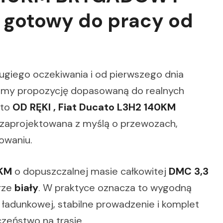
k gotowy do pracy od
ługiego oczekiwania i od pierwszego dnia
amy propozycję dopasowaną do realnych
 to
OD RĘKI , Fiat Ducato L3H2 140KM
 zaprojektowana z myślą o przewozach,
owaniu.
0KM
o dopuszczalnej masie całkowitej
DMC 3,3
orze
biały
. W praktyce oznacza to wygodną
 ładunkowej, stabilne prowadzenie i komplet
zeństwo na trasie.