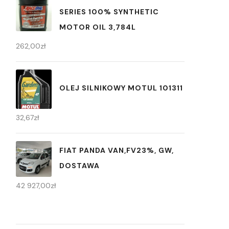
SERIES 100% SYNTHETIC
MOTOR OIL 3,784L
262,00
zł
OLEJ SILNIKOWY MOTUL 101311
32,67
zł
FIAT PANDA VAN,FV23%, GW,
DOSTAWA
42 927,00
zł