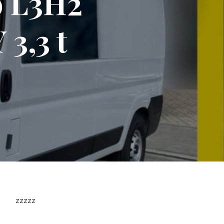
o L3H2
,3 t
zzzzz