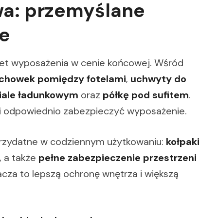
wa: przemyślane
ie
kiet wyposażenia w cenie końcowej. Wśród
chowek pomiędzy fotelami
,
uchwyty do
iale ładunkowym
oraz
półkę pod sufitem
.
 i odpowiednio zabezpieczyć wyposażenie.
przydatne w codziennym użytkowaniu:
kołpaki
, a także
pełne zabezpieczenie przestrzeni
acza to lepszą ochronę wnętrza i większą