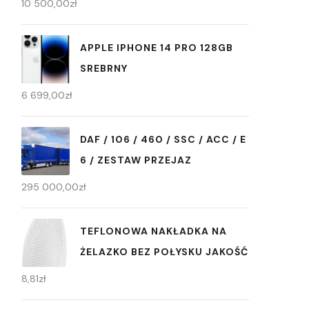
10 500,00
zł
APPLE IPHONE 14 PRO 128GB
SREBRNY
6 699,00
zł
DAF / 106 / 460 / SSC / ACC / E
6 / ZESTAW PRZEJAZ
295 000,00
zł
TEFLONOWA NAKŁADKA NA
ŻELAZKO BEZ POŁYSKU JAKOŚĆ
8,81
zł