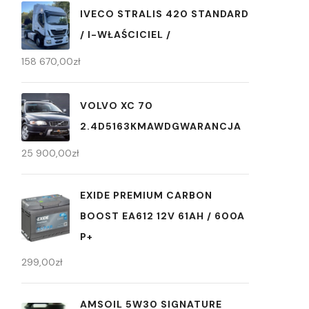
IVECO STRALIS 420 STANDARD
/ I-WŁAŚCICIEL /
158 670,00
zł
VOLVO XC 70
2.4D5163KMAWDGWARANCJA
25 900,00
zł
EXIDE PREMIUM CARBON
BOOST EA612 12V 61AH / 600A
P+
299,00
zł
AMSOIL 5W30 SIGNATURE