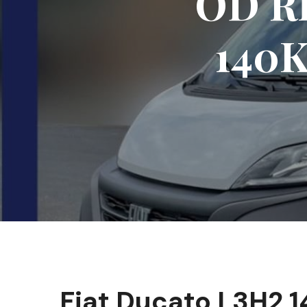
OD RĘ
140
Fiat Ducato L3H