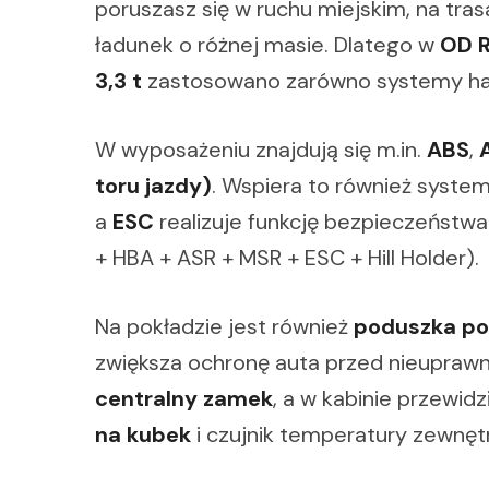
poruszasz się w ruchu miejskim, na tra
ładunek o różnej masie. Dlatego w
OD R
3,3 t
zastosowano zarówno systemy hamow
W wyposażeniu znajdują się m.in.
ABS
,
toru jazdy)
. Wspiera to również syste
a
ESC
realizuje funkcję bezpieczeństwa
+ HBA + ASR + MSR + ESC + Hill Holder).
Na pokładzie jest również
poduszka po
zwiększa ochronę auta przed nieupra
centralny zamek
, a w kabinie przewid
na kubek
i czujnik temperatury zewnętr