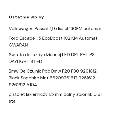
Ostatnie wpisy
Volkswagen Passat 1,9 diesel 130KM automat
Ford Escape 1,5 EcoBoost 182 KM Automat
GWARAN…
Światła do jazdy dziennej LED DRL PHILIPS
DAYLIGHT 9 LED
Bmw Oe Czujnik Pdc Bmw F20 F30 9261612
Black Sapphire Mat 66209261612 9261612
9261612 A104
pistolet lakierniczy 1,5 mm dolny zbiornik 0,6 l
stal