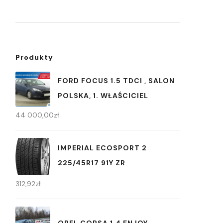
Produkty
FORD FOCUS 1.5 TDCI , SALON
POLSKA, 1. WŁAŚCICIEL
44 000,00
zł
IMPERIAL ECOSPORT 2
225/45R17 91Y ZR
312,92
zł
OPEL CORSA 1.4 ENJOY