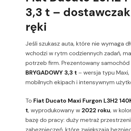
3,3 t – dostawcza
ręki
Jeśli szukasz auta, które nie wymaga d
wchodzi w rytm codziennych zadań, m
potrzeb firm. Prezentowany samochód
BRYGADOWY 3,3 t
– wersja typu Maxi,
mobilnych ekipach i intensywnym użytk
To
Fiat Ducato Maxi Furgon L3H2 14
t
, wyprodukowany w
2022 roku
, w kol
bazę do pracy: duży metraż przestrzeni
zabezpieczeń, które zwiększają bezpiec