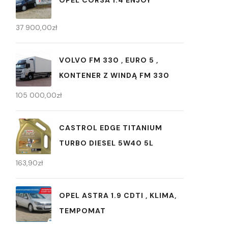
37 900,00
zł
VOLVO FM 330 , EURO 5 ,
KONTENER Z WINDĄ FM 330
105 000,00
zł
CASTROL EDGE TITANIUM
TURBO DIESEL 5W40 5L
163,90
zł
OPEL ASTRA 1.9 CDTI , KLIMA,
TEMPOMAT