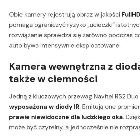
Obie kamery rejestrują obraz w jakości
FullH
pomaga ograniczyć ryzyko „ucieczki” istotny
rozwiązanie sprawdza się zarówno podczas codz
auto bywa intensywnie eksploatowane.
Kamera wewnętrzna z dioda
także w ciemności
Jedną z kluczowych przewag Navitel RS2 Duo
wyposażona w diody IR
. Emitują one promie
prawie niewidoczne dla ludzkiego oka
. Dzię
może być czytelny, a jednocześnie nie rozpra