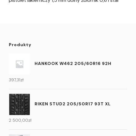
pistolet lakierniczy 1,5 mm dolny zbiornik 0,6 l stal
Produkty
HANKOOK W462 205/60R16 92H
397,31
zł
RIKEN STUD2 205/50R17 93T XL
2 500,00
zł