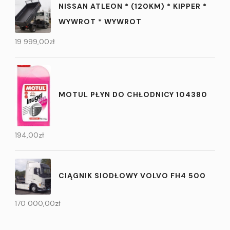
NISSAN ATLEON * (120KM) * KIPPER *
WYWROT * WYWROT
19 999,00
zł
MOTUL PŁYN DO CHŁODNICY 104380
194,00
zł
CIĄGNIK SIODŁOWY VOLVO FH4 500
170 000,00
zł