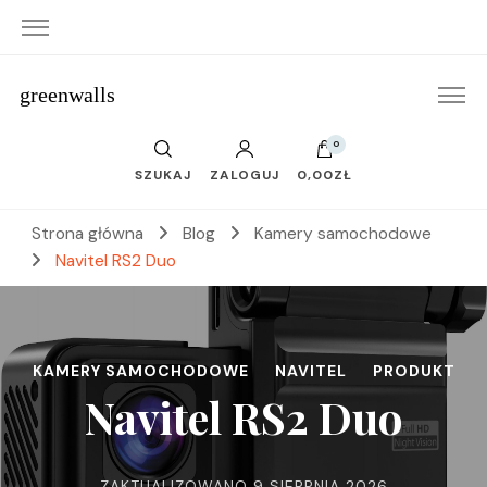
greenwalls
0
SZUKAJ
ZALOGUJ
0,00ZŁ
Strona główna
Blog
Kamery samochodowe
Navitel RS2 Duo
KAMERY SAMOCHODOWE
NAVITEL
PRODUKT
Navitel RS2 Duo
ZAKTUALIZOWANO
9 SIERPNIA 2026