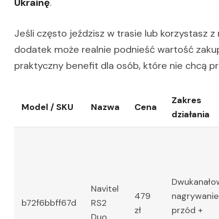
Ukrainę
.
Jeśli często jeździsz w trasie lub korzystasz 
dodatek może realnie podnieść wartość zakup
praktyczny benefit dla osób, które nie chcą 
Zakres
Model / SKU
Nazwa
Cena
działania
Dwukanało
Navitel
479
nagrywanie
b72f6bbff67d
RS2
zł
przód +
Duo