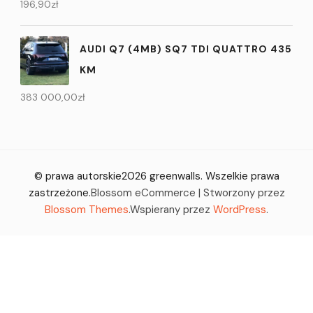
196,90
zł
AUDI Q7 (4MB) SQ7 TDI QUATTRO 435
KM
383 000,00
zł
© prawa autorskie2026
greenwalls
. Wszelkie prawa
zastrzeżone.
Blossom eCommerce | Stworzony przez
Blossom Themes
.Wspierany przez
WordPress
.