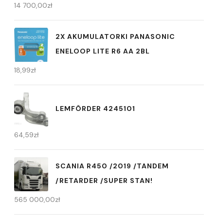
14 700,00
zł
2X AKUMULATORKI PANASONIC
ENELOOP LITE R6 AA 2BL
18,99
zł
LEMFÖRDER 4245101
64,59
zł
SCANIA R450 /2019 /TANDEM
/RETARDER /SUPER STAN!
565 000,00
zł