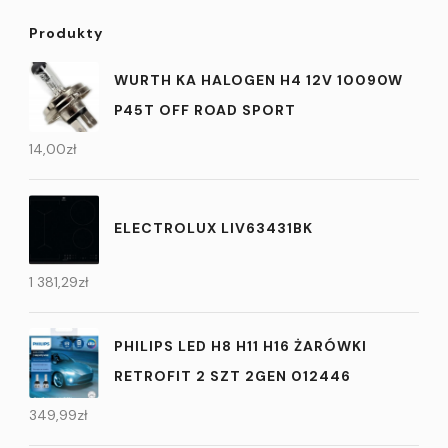
Produkty
WURTH KA HALOGEN H4 12V 10090W
P45T OFF ROAD SPORT
14,00
zł
ELECTROLUX LIV63431BK
1 381,29
zł
PHILIPS LED H8 H11 H16 ŻARÓWKI
RETROFIT 2 SZT 2GEN 012446
349,99
zł