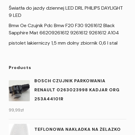
Światła do jazdy dziennej LED DRL PHILIPS DAYLIGHT
9 LED
Bmw Oe Czujnik Pdc Bmw F20 F30 9261612 Black
Sapphire Mat 66209261612 9261612 9261612 A104
pistolet lakierniczy 1,5 mm dolny zbiornik 0,6 l stal
Products
BOSCH CZUJNIK PARKOWANIA
RENAULT 0263023998 KADJAR ORG
253A44101R
99,99
zł
TEFLONOWA NAKŁADKA NA ŻELAZKO