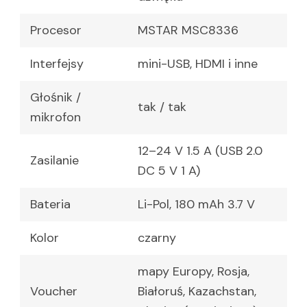
Procesor
MSTAR MSC8336
Interfejsy
mini-USB, HDMI i inne
Głośnik /
tak / tak
mikrofon
12–24 V 1.5 A (USB 2.0
Zasilanie
DC 5 V 1 A)
Bateria
Li-Pol, 180 mAh 3.7 V
Kolor
czarny
mapy Europy, Rosja,
Voucher
Białoruś, Kazachstan,