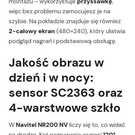
montażu – wykorzystuje
przyssawkę
,
więc bez problemu zamocujesz je na
szybie. Na pokładzie znajduje się również
2-calowy ekran
(480×240), który ułatwia
podgląd nagrań i podstawową obsługę.
Jakość obrazu w
dzień i w nocy:
sensor SC2363 oraz
4-warstwowe szkło
W
Navitel NR200 NV
liczy się to, co widać
na drodze. Kąt nagrywania wynosi
120°
,