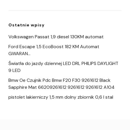
Ostatnie wpisy
Volkswagen Passat 1,9 diesel 130KM automat
Ford Escape 1,5 EcoBoost 182 KM Automat
GWARAN…
Światła do jazdy dziennej LED DRL PHILIPS DAYLIGHT
9 LED
Bmw Oe Czujnik Pdc Bmw F20 F30 9261612 Black
Sapphire Mat 66209261612 9261612 9261612 A104
pistolet lakierniczy 1,5 mm dolny zbiornik 0,6 l stal