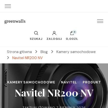
greenwalls
0
SZUKAJ
ZALOGUJ
0,00ZŁ
Strona główna
Blog
Kamery samochodowe
Navitel NR200 NV
KAMERY SAMOCHODOWE
NAVITEL
PRODUKT
Navitel NR200 NV
ZAKTUALIZOWANO
7 SIERPNIA 2026