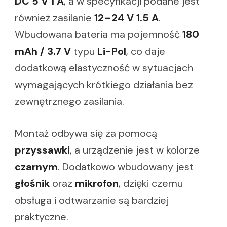
DC 5 V 1 A
, a w specyfikacji podane jest
również zasilanie
12–24 V 1.5 A
.
Wbudowana bateria ma pojemność
180
mAh / 3.7 V
typu
Li-Pol
, co daje
dodatkową elastyczność w sytuacjach
wymagających krótkiego działania bez
zewnętrznego zasilania.
Montaż odbywa się za pomocą
przyssawki
, a urządzenie jest w kolorze
czarnym
. Dodatkowo wbudowany jest
głośnik
oraz
mikrofon
, dzięki czemu
obsługa i odtwarzanie są bardziej
praktyczne.