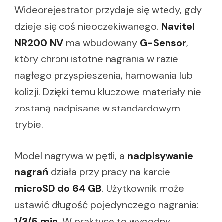
Wideorejestrator przydaje się wtedy, gdy
dzieje się coś nieoczekiwanego.
Navitel
NR200 NV
ma wbudowany
G-Sensor
,
który chroni istotne nagrania w razie
nagłego przyspieszenia, hamowania lub
kolizji. Dzięki temu kluczowe materiały nie
zostaną nadpisane w standardowym
trybie.
Model nagrywa w pętli, a
nadpisywanie
nagrań
działa przy pracy na karcie
microSD do 64 GB
. Użytkownik może
ustawić długość pojedynczego nagrania:
1/3/5 min
. W praktyce to wygodny