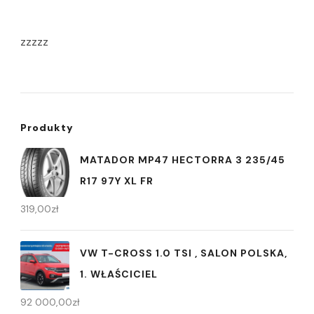
zzzzz
Produkty
MATADOR MP47 HECTORRA 3 235/45
R17 97Y XL FR
319,00
zł
VW T-CROSS 1.0 TSI , SALON POLSKA,
1. WŁAŚCICIEL
92 000,00
zł