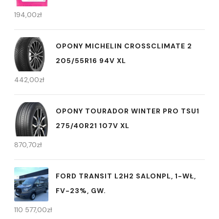
194,00
zł
OPONY MICHELIN CROSSCLIMATE 2
205/55R16 94V XL
442,00
zł
OPONY TOURADOR WINTER PRO TSU1
275/40R21 107V XL
870,70
zł
FORD TRANSIT L2H2 SALONPL, 1-WŁ,
FV-23%, GW.
110 577,00
zł