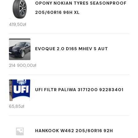
OPONY NOKIAN TYRES SEASONPROOF
205/60R16 96H XL
419,50
zł
EVOQUE 2.0 D165 MHEV S AUT
214 900,00
zł
UFI FILTR PALIWA 3171200 92283401
65,85
zł
HANKOOK W462 205/60R16 92H