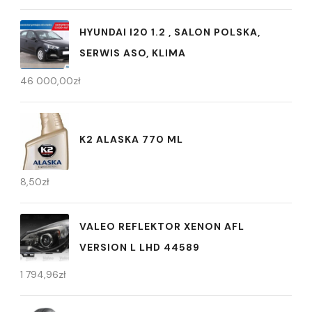
HYUNDAI I20 1.2 , SALON POLSKA,
SERWIS ASO, KLIMA
46 000,00
zł
K2 ALASKA 770 ML
8,50
zł
VALEO REFLEKTOR XENON AFL
VERSION L LHD 44589
1 794,96
zł