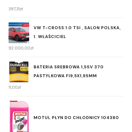
397,31
zł
VW T-CROSS 1.0 TSI , SALON POLSKA,
1. WŁAŚCICIEL
92 000,00
zł
BATERIA SREBROWA 1,55V 370
PASTYLKOWA FI9,5X1,95MM
11,00
zł
MOTUL PŁYN DO CHŁODNICY 104380