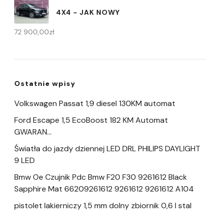
4X4 - JAK NOWY
72 900,00
zł
Ostatnie wpisy
Volkswagen Passat 1,9 diesel 130KM automat
Ford Escape 1,5 EcoBoost 182 KM Automat
GWARAN…
Światła do jazdy dziennej LED DRL PHILIPS DAYLIGHT
9 LED
Bmw Oe Czujnik Pdc Bmw F20 F30 9261612 Black
Sapphire Mat 66209261612 9261612 9261612 A104
pistolet lakierniczy 1,5 mm dolny zbiornik 0,6 l stal