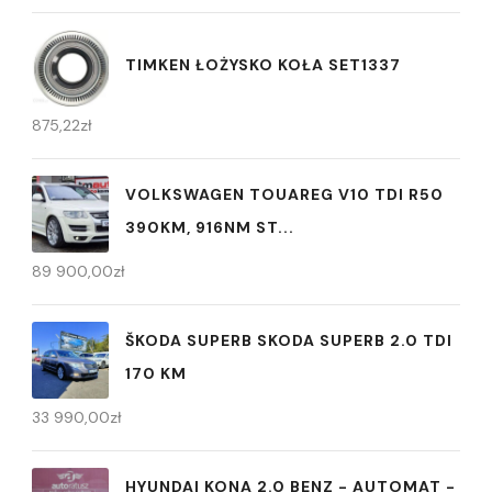
TIMKEN ŁOŻYSKO KOŁA SET1337
875,22
zł
VOLKSWAGEN TOUAREG V10 TDI R50
390KM, 916NM ST...
89 900,00
zł
ŠKODA SUPERB SKODA SUPERB 2.0 TDI
170 KM
33 990,00
zł
HYUNDAI KONA 2.0 BENZ - AUTOMAT -