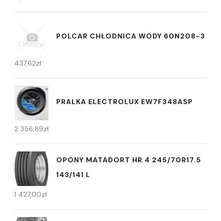
POLCAR CHŁODNICA WODY 60N208-3
437,62
zł
PRALKA ELECTROLUX EW7F348ASP
2 356,89
zł
OPONY MATADORT HR 4 245/70R17.5
143/141 L
1 427,00
zł