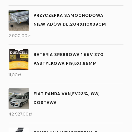
PRZYCZEPKA SAMOCHODOWA
NIEWIADÓW DŁ.204X110X39CM
2 900,00
zł
BATERIA SREBROWA 1,55V 370
PASTYLKOWA FI9,5X1,95MM
11,00
zł
FIAT PANDA VAN,FV23%, GW,
DOSTAWA
42 927,00
zł