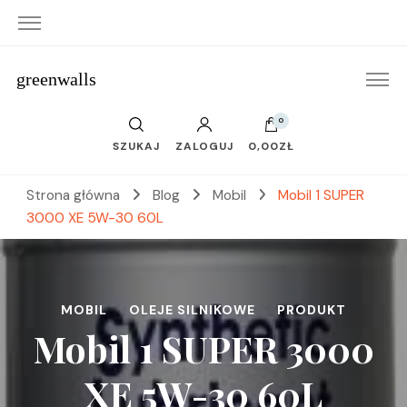
greenwalls
0
SZUKAJ
ZALOGUJ
0,00ZŁ
Strona główna
Blog
Mobil
Mobil 1 SUPER
3000 XE 5W-30 60L
MOBIL
OLEJE SILNIKOWE
PRODUKT
Mobil 1 SUPER 3000
XE 5W-30 60L