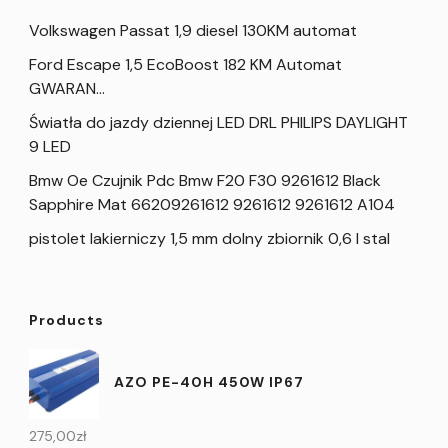
Volkswagen Passat 1,9 diesel 130KM automat
Ford Escape 1,5 EcoBoost 182 KM Automat
GWARAN…
Światła do jazdy dziennej LED DRL PHILIPS DAYLIGHT
9 LED
Bmw Oe Czujnik Pdc Bmw F20 F30 9261612 Black
Sapphire Mat 66209261612 9261612 9261612 A104
pistolet lakierniczy 1,5 mm dolny zbiornik 0,6 l stal
Products
AZO PE-40H 450W IP67
275,00
zł