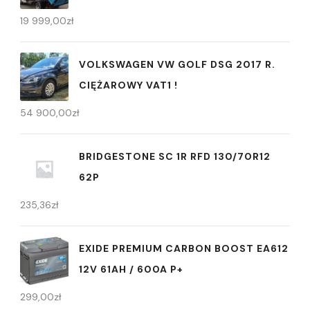
19 999,00
zł
VOLKSWAGEN VW GOLF DSG 2017 R.
CIĘŻAROWY VAT1 !
54 900,00
zł
BRIDGESTONE SC 1R RFD 130/70R12
62P
235,36
zł
EXIDE PREMIUM CARBON BOOST EA612
12V 61AH / 600A P+
299,00
zł