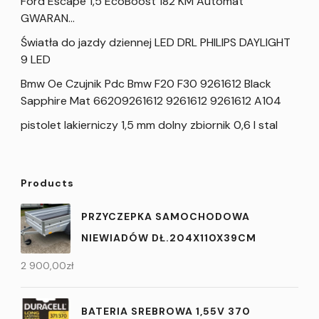
Ford Escape 1,5 EcoBoost 182 KM Automat
GWARAN…
Światła do jazdy dziennej LED DRL PHILIPS DAYLIGHT
9 LED
Bmw Oe Czujnik Pdc Bmw F20 F30 9261612 Black
Sapphire Mat 66209261612 9261612 9261612 A104
pistolet lakierniczy 1,5 mm dolny zbiornik 0,6 l stal
Products
PRZYCZEPKA SAMOCHODOWA
NIEWIADÓW DŁ.204X110X39CM
2 900,00
zł
BATERIA SREBROWA 1,55V 370