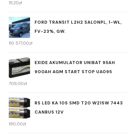
111,20
zł
FORD TRANSIT L2H2 SALONPL, 1-WŁ,
FV-23%, GW.
110 577,00
zł
EXIDE AKUMULATOR UNIBAT 95AH
900AH AGM START STOP UA095
709,00
zł
RS LED KA 105 SMD T20 W215W 7443
CANBUS 12V
190,00
zł