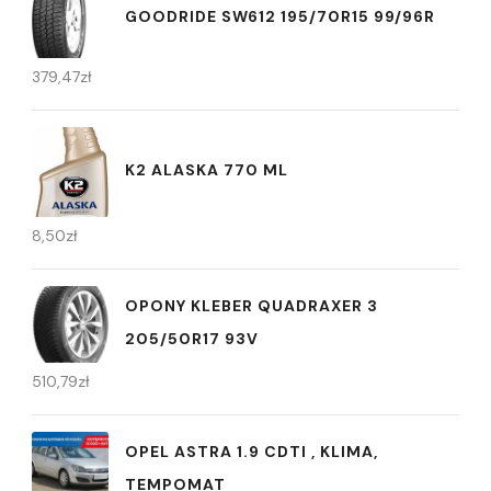
GOODRIDE SW612 195/70R15 99/96R
379,47
zł
K2 ALASKA 770 ML
8,50
zł
OPONY KLEBER QUADRAXER 3
205/50R17 93V
510,79
zł
OPEL ASTRA 1.9 CDTI , KLIMA,
TEMPOMAT