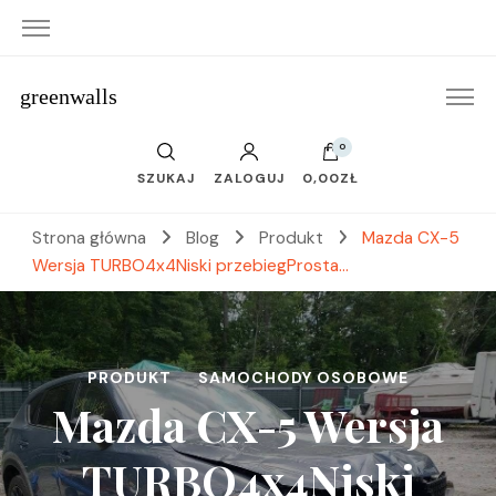
greenwalls
0
SZUKAJ
ZALOGUJ
0,00ZŁ
Strona główna
Blog
Produkt
Mazda CX-5
Wersja TURBO4x4Niski przebiegProsta…
PRODUKT
SAMOCHODY OSOBOWE
Mazda CX-5 Wersja
TURBO4x4Niski