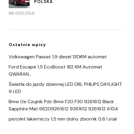
POLSKA
86 000,00
zł
Ostatnie wpisy
Volkswagen Passat 1,9 diesel 130KM automat
Ford Escape 1,5 EcoBoost 182 KM Automat
GWARAN…
Światła do jazdy dziennej LED DRL PHILIPS DAYLIGHT
9 LED
Bmw Oe Czujnik Pdc Bmw F20 F30 9261612 Black
Sapphire Mat 66209261612 9261612 9261612 A104
pistolet lakierniczy 1,5 mm dolny zbiornik 0,6 l stal