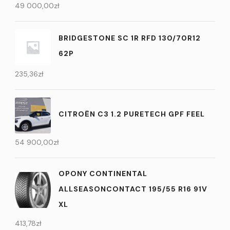
49 000,00
zł
BRIDGESTONE SC 1R RFD 130/70R12
62P
235,36
zł
CITROËN C3 1.2 PURETECH GPF FEEL
54 900,00
zł
OPONY CONTINENTAL
ALLSEASONCONTACT 195/55 R16 91V
XL
413,78
zł