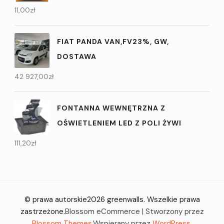
11,00
zł
FIAT PANDA VAN,FV23%, GW,
DOSTAWA
42 927,00
zł
FONTANNA WEWNĘTRZNA Z
OŚWIETLENIEM LED Z POLI ŻYWI
111,20
zł
© prawa autorskie2026
greenwalls
. Wszelkie prawa
zastrzeżone.
Blossom eCommerce | Stworzony przez
Blossom Themes
.Wspierany przez
WordPress
.