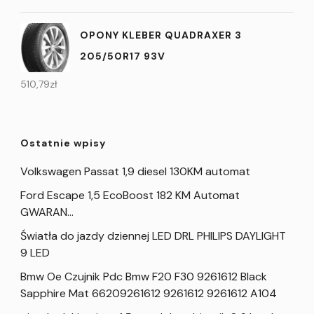
OPONY KLEBER QUADRAXER 3
205/50R17 93V
510,79
zł
Ostatnie wpisy
Volkswagen Passat 1,9 diesel 130KM automat
Ford Escape 1,5 EcoBoost 182 KM Automat
GWARAN…
Światła do jazdy dziennej LED DRL PHILIPS DAYLIGHT
9 LED
Bmw Oe Czujnik Pdc Bmw F20 F30 9261612 Black
Sapphire Mat 66209261612 9261612 9261612 A104