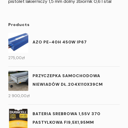
pistolet lakierniczy 1,5 mm dolny zbiornik 0,6 l stal
Products
AZO PE-40H 450W IP67
275,00
zł
PRZYCZEPKA SAMOCHODOWA
NIEWIADÓW DŁ.204X110X39CM
2 900,00
zł
BATERIA SREBROWA 1,55V 370
PASTYLKOWA FI9,5X1,95MM