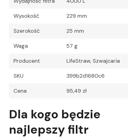
Wydajność filtra
4000 L
Wysokość
229 mm
Szerokość
25 mm
Waga
57 g
Producent
LifeStraw, Szwajcaria
SKU
399b2d1680c6
Cena
95,49 zł
Dla kogo będzie
najlepszy filtr