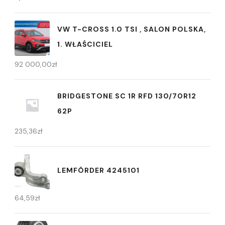
VW T-CROSS 1.0 TSI , SALON POLSKA,
1. WŁAŚCICIEL
92 000,00
zł
BRIDGESTONE SC 1R RFD 130/70R12
62P
235,36
zł
LEMFÖRDER 4245101
64,59
zł