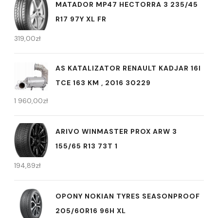
MATADOR MP47 HECTORRA 3 235/45
R17 97Y XL FR
319,00
zł
AS KATALIZATOR RENAULT KADJAR 16I
TCE 163 KM , 2016 30229
1 960,00
zł
ARIVO WINMASTER PROX ARW 3
155/65 R13 73T 1
194,89
zł
OPONY NOKIAN TYRES SEASONPROOF
205/60R16 96H XL