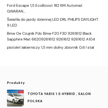
Ford Escape 1,5 EcoBoost 182 KM Automat
GWARAN…
Światła do jazdy dziennej LED DRL PHILIPS DAYLIGHT
9 LED
Bmw Oe Czujnik Pdc Bmw F20 F30 9261612 Black
Sapphire Mat 66209261612 9261612 9261612 A104
pistolet lakierniczy 1,5 mm dolny zbiornik 0,6 l stal
Produkty
TOYOTA YARIS 1.5 HYBRID , SALON
POLSKA