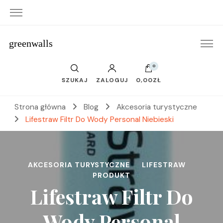
greenwalls
0
SZUKAJ
ZALOGUJ
0,00ZŁ
Strona główna
Blog
Akcesoria turystyczne
Lifestraw Filtr Do Wody Personal Niebieski
AKCESORIA TURYSTYCZNE
LIFESTRAW
PRODUKT
Lifestraw Filtr Do
Wody Personal