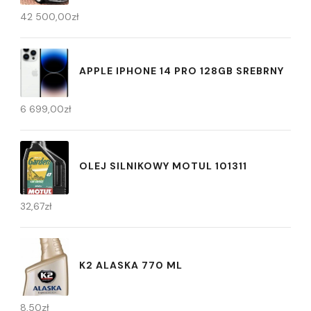
42 500,00
zł
APPLE IPHONE 14 PRO 128GB SREBRNY
6 699,00
zł
OLEJ SILNIKOWY MOTUL 101311
32,67
zł
K2 ALASKA 770 ML
8,50
zł