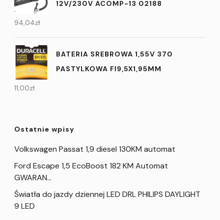
12V/230V ACOMP-13 02188
94,04
zł
BATERIA SREBROWA 1,55V 370
PASTYLKOWA FI9,5X1,95MM
11,00
zł
Ostatnie wpisy
Volkswagen Passat 1,9 diesel 130KM automat
Ford Escape 1,5 EcoBoost 182 KM Automat
GWARAN…
Światła do jazdy dziennej LED DRL PHILIPS DAYLIGHT
9 LED