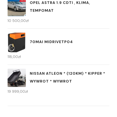
OPEL ASTRA 1.9 CDTI , KLIMA,
TEMPOMAT
10 500,00
zł
70MAI MIDRIVETP04
118,00
zł
NISSAN ATLEON * (120KM) * KIPPER *
WYWROT * WYWROT
19 999,00
zł