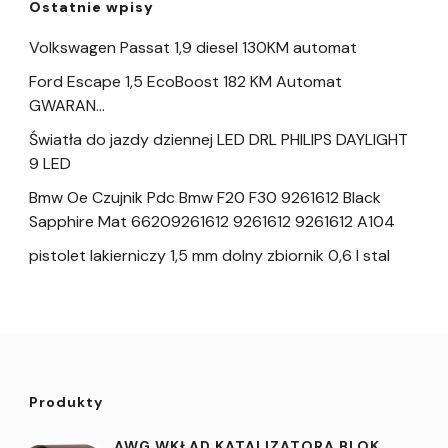
Ostatnie wpisy
Volkswagen Passat 1,9 diesel 130KM automat
Ford Escape 1,5 EcoBoost 182 KM Automat
GWARAN…
Światła do jazdy dziennej LED DRL PHILIPS DAYLIGHT
9 LED
Bmw Oe Czujnik Pdc Bmw F20 F30 9261612 Black
Sapphire Mat 66209261612 9261612 9261612 A104
pistolet lakierniczy 1,5 mm dolny zbiornik 0,6 l stal
Produkty
AWG WKŁAD KATALIZATORA BLOK