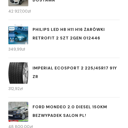
42 927,00
zł
PHILIPS LED H8 H11 H16 ŻARÓWKI
RETROFIT 2 SZT 2GEN 012446
349,99
zł
IMPERIAL ECOSPORT 2 225/45R17 91Y
ZR
312,92
zł
FORD MONDEO 2.0 DIESEL 150KM
BEZWYPADEK SALON PL!
48 800,00
zł