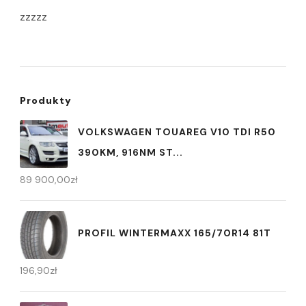
zzzzz
Produkty
VOLKSWAGEN TOUAREG V10 TDI R50
390KM, 916NM ST...
89 900,00
zł
PROFIL WINTERMAXX 165/70R14 81T
196,90
zł