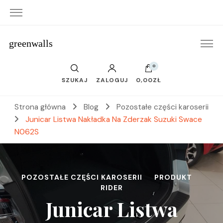
greenwalls
0
SZUKAJ
ZALOGUJ
0,00ZŁ
Strona główna
Blog
Pozostałe części karoserii
Junicar Listwa Nakładka Na Zderzak Suzuki Swace
N062S
POZOSTAŁE CZĘŚCI KAROSERII
PRODUKT
RIDER
Junicar Listwa