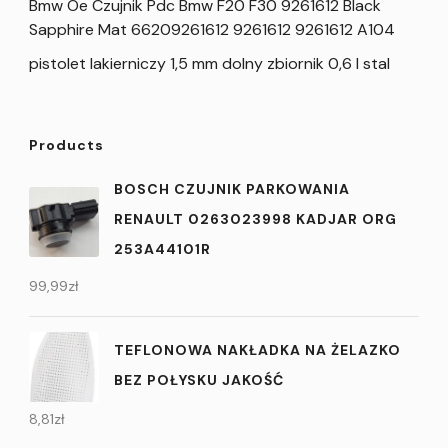
Bmw Oe Czujnik Pdc Bmw F20 F30 9261612 Black
Sapphire Mat 66209261612 9261612 9261612 A104
pistolet lakierniczy 1,5 mm dolny zbiornik 0,6 l stal
Products
BOSCH CZUJNIK PARKOWANIA
RENAULT 0263023998 KADJAR ORG
253A44101R
99,99
zł
TEFLONOWA NAKŁADKA NA ŻELAZKO
BEZ POŁYSKU JAKOŚĆ
8,81
zł